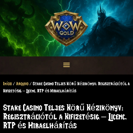
Início
/
Arquivo
/ Stake Casino Teljes Körű Kézikönyv: Regisztrációtól a
Kifizetésig – Licenc, RTP és Hibaelhárítás
Stake Casino Teljes Körű Kézikönyv:
Regisztrációtól a Kifizetésig – Licenc,
RTP és Hibaelhárítás