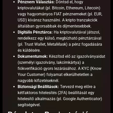
Pénznem Választás:
Döntsd el, hogy
kriptovalutákat (pl. Bitcoin, Ethereum, Litecoin)
vagy hagyományos FIAT pénznemeket (pl. EUR,
USD) kívánsz használni. A kripto tranzakciók
általában gyorsabbak és díjmentesebbek.
Digitális Pénztárca:
Ha kriptovalutával játszol,
rendelkezz egy külső, megbízható pénztárcával
(pl. Trust Wallet, MetaMask) a pénz fogadására
és küldésére.
Dokumentumok:
Készítsd elő az igazolványaidat
(személyi igazolvány, lakcímkártya) a
fiókverifikáció gyors lezárásához. A KYC (Know
Your Customer) folyamat elkerülhetetlen a
nagyobb kifizetéseknél.
Biztonsági Beállítások:
Tervezd meg előre a
kétfaktoros hitelesítés (2FA) beállítását egy
hitelesítő alkalmazás (pl. Google Authenticator)
segítségével.