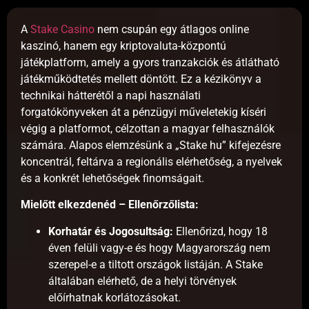
A
Stake Casino
nem csupán egy átlagos online
kaszinó, hanem egy kriptovaluta-központú
játékplatform, amely a gyors tranzakciók és átlátható
játékműködtetés mellett döntött. Ez a kézikönyv a
technikai hátterétől a napi használati
forgatókönyveken át a pénzügyi műveletekig kíséri
végig a platformot, célzottan a magyar felhasználók
számára. Alapos elemzésünk a „Stake hu” kifejezésre
koncentrál, feltárva a regionális elérhetőség, a nyelvek
és a konkrét lehetőségek finomságait.
Mielőtt elkezdenéd – Ellenőrzőlista:
Korhatár és Jogosultság:
Ellenőrizd, hogy 18
éven felüli vagy-e és hogy Magyarország nem
szerepel-e a tiltott országok listáján. A Stake
általában elérhető, de a helyi törvények
előírhatnak korlátozásokat.