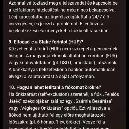
Azonnal változtasd meg a jelszavadat és kapcsold be
a kétfaktoros hitelesítést, ha még nincs bekapcsolva.
Lépj kapcsolatba az ügyfélszolgálattal a 24/7 élő
csevegésen, és jelezd a problémát. Ellenőrizd a
bejelentkezési előzményeket a fiókbeállításokban.
9. Elfogad-e a Stake forintot (HUF)?
Közvetlenül a forint (HUF) nem szerepel a pénznemek
listáján. A magyar játékosok általában euróban (EUR)
vagy kriptovalutában (pl. USDT, ami stabil) játszanak.
A bankkártyás befizetéskor a bankod automatikusan
elvégzi a valutaváltást a saját árfolyamán.
10. Hogyan lehet letiltani a fiókomat örökre?
Ha önkizárást (self-exclusion) szeretnél, a fiók „Felelős
Játék” szekciójában találsz egy „Számla Bezárása”
vagy „Végleges Önkizárás” opciót. Ezt választva a
fiókod nem újítható fel egy előre meghatározott
időszakra (pl. 6 hónap, 1 év, örökre). Vegye fel a
kapcsolatot az ügyfélszolgálattal is, hogy minden