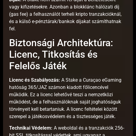
vagy kifizetésekre. Azonban a blokklánc hálózati díj
(gas fee) a felhasználót terheli kripto tranzakcióknál,
és a külső e-pénztárak/bankok díjakat számíthatnak
fel.
Biztonsági Architektúra:
Licenc, Titkosítás és
Felelős Játék
Licenc és Szabályozás:
A Stake a Curaçao eGaming
hatóság 365/JAZ számon kiadott főlicencével
működik. Ez a licenc lehetővé teszi a nemzetközi
működést, de a felhasználóknak saját joghatóságuk
törvényeit kell betartaniuk. A licenc feltételei között
szerepel a játékosvédelem és a tisztességes játék.
Technikai Védelem:
A weboldal és a tranzakciók 256-
bit SSL titkosítással védettek, ami ugyanaz a