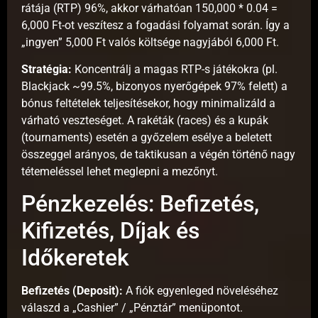
rátája (RTP) 96%, akkor várhatóan 150,000 * 0.04 =
6,000 Ft-ot veszítesz a fogadási folyamat során. Így a
„ingyen” 5,000 Ft valós költsége nagyjából 6,000 Ft.
Stratégia:
Koncentrálj a magas RTP-s játékokra (pl.
Blackjack ~99.5%, bizonyos nyerőgépek 97% felett) a
bónus feltételek teljesítésekor, hogy minimalizáld a
várható veszteséget. A rakéták (races) és a kupák
(tournaments) esetén a győzelem esélye a beletett
összeggel arányos, de taktikusan a végén történő nagy
tétemeléssel lehet meglepni a mezőnyt.
Pénzkezelés: Befizetés,
Kifizetés, Díjak és
Időkeretek
Befizetés (Deposit):
A fiók egyenleged növeléséhez
válaszd a „Cashier” / „Pénztár” menüpontot.