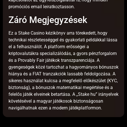
promóciós email leiratkoztasson.
Záró Megjegyzések
Ez a Stake Casino kézikönyv arra törekedett, hogy
technikai részletességgel és gyakorlati példákkal lássa
el a felhasználót. A platform erősségei a
kriptovalutákra specializálódás, a gyors pénzforgalom
és a Provably Fair játékok transzparenciája. A
gyengeségek közé tartozhat a hagyományos bónuszok
hiánya és a FIAT tranzakciók lassabb feldolgozása. A
sikeres használat kulcsa a megfelelő előkészület (KYC,
biztonság), a bónuszok matematikai megértése és a
felelős játék elveinek betartása. A „Stake hu” irányelvek
követésével a magyar játékosok biztonságosan
navigálhatnak ezen a modern játékplatformon.