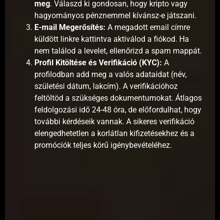
meg
. Válaszd ki gondosan, hogy kripto vagy
hagyományos pénznemmel kívánsz-e játszani.
E-mail Megerősítés:
A megadott email címre
küldött linkre kattintva aktiválod a fiókod. Ha
nem találod a levelet, ellenőrizd a spam mappát.
Profil Kitöltése és Verifikáció (KYC):
A
profilodban add meg a valós adataidat (név,
születési dátum, lakcím). A verifikációhoz
feltöltöd a szükséges dokumentumokat. Átlagos
feldolgozási idő 24-48 óra, de előfordulhat, hogy
további kérdéseik vannak. A sikeres verifikáció
elengedhetetlen a korlátlan kifizetésekhez és a
promóciók teljes körű igénybevételéhez.