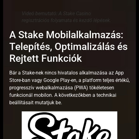
Videó bemutató: A Stake Casino
regisztrációs folyamata és kezdő lépések.
A Stake Mobilalkalmazás:
Telepítés, Optimalizálás és
Rejtett Funkciók
Bár a Stake-nek nincs hivatalos alkalmazása az App
Store-ban vagy Google Play-en, a platform teljes értékű,
progresszív webalkalmazása (PWA) tökéletesen
funkcionál mobilon. A következőkben a technikai
beállításait mutatjuk be.