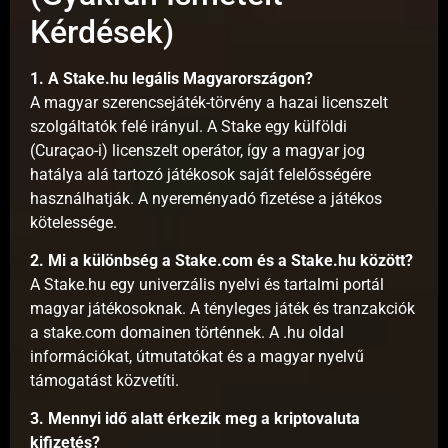
Kérdések)
1. A Stake.hu legális Magyarországon?
A magyar szerencsejáték-törvény a hazai licenszelt
szolgáltatók felé irányul. A Stake egy külföldi
(Curaçao-i) licenszelt operátor, így a magyar jog
hatálya alá tartozó játékosok saját felelősségére
használhatják. A nyereményadó fizetése a játékos
kötelessége.
2. Mi a különbség a Stake.com és a Stake.hu között?
A Stake.hu egy univerzális nyelvi és tartalmi portál
magyar játékosoknak. A tényleges játék és tranzakciók
a stake.com domainen történnek. A .hu oldal
információkat, útmutatókat és a magyar nyelvű
támogatást közvetíti.
3. Mennyi idő alatt érkezik meg a kriptovaluta
kifizetés?