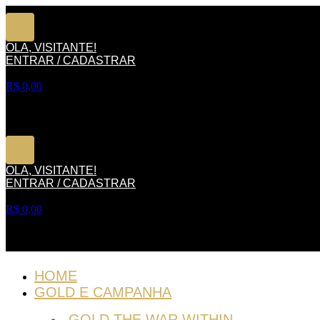
Ir
para
o
OLA, VISITANTE!
conteúdo
ENTRAR / CADASTRAR
R$
0,00
OLA, VISITANTE!
ENTRAR / CADASTRAR
R$
0,00
HOME
GOLD E CAMPANHA
GOLD THE WAR WITHIN