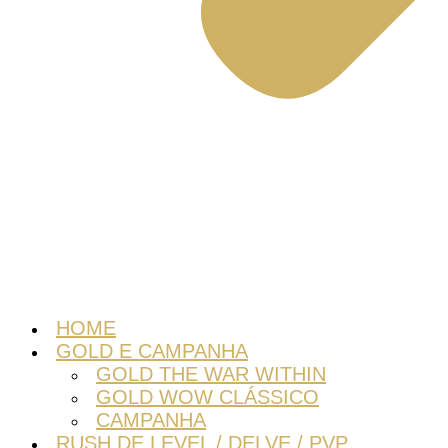
HOME
GOLD E CAMPANHA
GOLD THE WAR WITHIN
GOLD WOW CLÁSSICO
CAMPANHA
RUSH DE LEVEL / DELVE / PVP