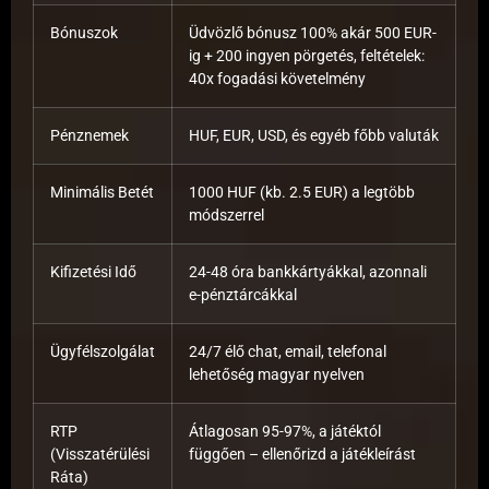
Bónuszok
Üdvözlő bónusz 100% akár 500 EUR-
ig + 200 ingyen pörgetés, feltételek:
40x fogadási követelmény
Pénznemek
HUF, EUR, USD, és egyéb főbb valuták
Minimális Betét
1000 HUF (kb. 2.5 EUR) a legtöbb
módszerrel
Kifizetési Idő
24-48 óra bankkártyákkal, azonnali
e-pénztárcákkal
Ügyfélszolgálat
24/7 élő chat, email, telefonal
lehetőség magyar nyelven
RTP
Átlagosan 95-97%, a játéktól
(Visszatérülési
függően – ellenőrizd a játékleírást
Ráta)