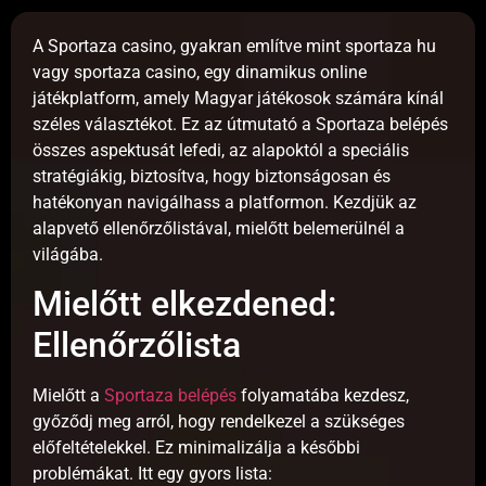
A Sportaza casino, gyakran említve mint sportaza hu
vagy sportaza casino, egy dinamikus online
játékplatform, amely Magyar játékosok számára kínál
széles választékot. Ez az útmutató a Sportaza belépés
összes aspektusát lefedi, az alapoktól a speciális
stratégiákig, biztosítva, hogy biztonságosan és
hatékonyan navigálhass a platformon. Kezdjük az
alapvető ellenőrzőlistával, mielőtt belemerülnél a
világába.
Mielőtt elkezdened:
Ellenőrzőlista
Mielőtt a
Sportaza belépés
folyamatába kezdesz,
győződj meg arról, hogy rendelkezel a szükséges
előfeltételekkel. Ez minimalizálja a későbbi
problémákat. Itt egy gyors lista: