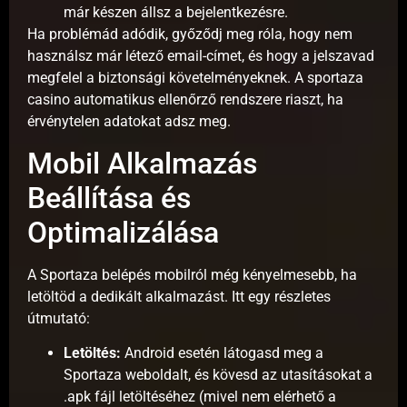
már készen állsz a bejelentkezésre.
Ha problémád adódik, győződj meg róla, hogy nem
használsz már létező email-címet, és hogy a jelszavad
megfelel a biztonsági követelményeknek. A sportaza
casino automatikus ellenőrző rendszere riaszt, ha
érvénytelen adatokat adsz meg.
Mobil Alkalmazás
Beállítása és
Optimalizálása
A Sportaza belépés mobilról még kényelmesebb, ha
letöltöd a dedikált alkalmazást. Itt egy részletes
útmutató:
Letöltés:
Android esetén látogasd meg a
Sportaza weboldalt, és kövesd az utasításokat a
.apk fájl letöltéséhez (mivel nem elérhető a