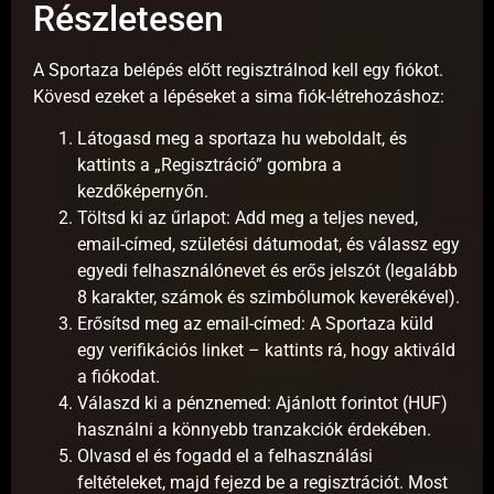
Részletesen
A Sportaza belépés előtt regisztrálnod kell egy fiókot.
Kövesd ezeket a lépéseket a sima fiók-létrehozáshoz:
Látogasd meg a sportaza hu weboldalt, és
kattints a „Regisztráció” gombra a
kezdőképernyőn.
Töltsd ki az űrlapot: Add meg a teljes neved,
email-címed, születési dátumodat, és válassz egy
egyedi felhasználónevet és erős jelszót (legalább
8 karakter, számok és szimbólumok keverékével).
Erősítsd meg az email-címed: A Sportaza küld
egy verifikációs linket – kattints rá, hogy aktiváld
a fiókodat.
Válaszd ki a pénznemed: Ajánlott forintot (HUF)
használni a könnyebb tranzakciók érdekében.
Olvasd el és fogadd el a felhasználási
feltételeket, majd fejezd be a regisztrációt. Most