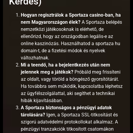
Kérdés)
Hogyan regisztrálok a Sportaza casino-ban, ha
nem Magyarországon élek?
A Sportaza belépés
nemzetközi játékosoknak is elérhető, de
ellenőrizd, hogy az országodban legális-e az
online kaszinózás. Használhatod a sportaza hu
domain-t, de a fizetési módok és nyelvek
változhatnak.
Mi a teendő, ha a bejelentkezés után nem
jelennek meg a játékok?
Próbáld meg frissíteni
az oldalt, vagy töröld a böngésző gyorsítótárát.
Ha továbbra sem működik, kapcsolatba léphetsz
az ügyfélszolgálattal, aki segíthet a technikai
hibák kijavításában.
A Sportaza biztonságos a pénzügyi adatok
tárolására?
Igen, a Sportaza SSL-titkosítást és
szigorú adatvédelmi protokollokat alkalmaz. A
pénzügyi tranzakciók titkosított csatornákon