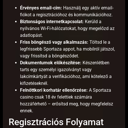
Érvényes email-cím:
Használj egy aktív email-
fiókot a regisztrációhoz és kommunikációhoz.
Biztonságos internetkapcsolat:
Kerüld a
nyilvános Wi-Fi-hálózatokat, hogy megelőzd az
adatlopást.
Friss böngésző vagy alkalmazás:
Töltsd le a
legfrissebb Sportaza appot, ha mobilról játszol,
vagy frissítsd a böngésződet.
Dokumentumok előkészítése:
Készenlétben
tarts egy személyi igazolványt vagy
lakcímkártyát a verifikációhoz, ami kötelező a
kifizetéseknél.
Felnőttkori korhatár ellenőrzése:
A Sportaza
casino csak 18 év felettiek számára
hozzáférhető – erősítsd meg, hogy megfelelsz
ennek.
Regisztrációs Folyamat