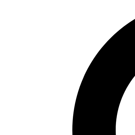
Ir
para
o
conteúdo