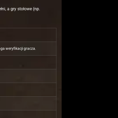
łni, a gry stołowe (np.
a weryfikacji gracza.