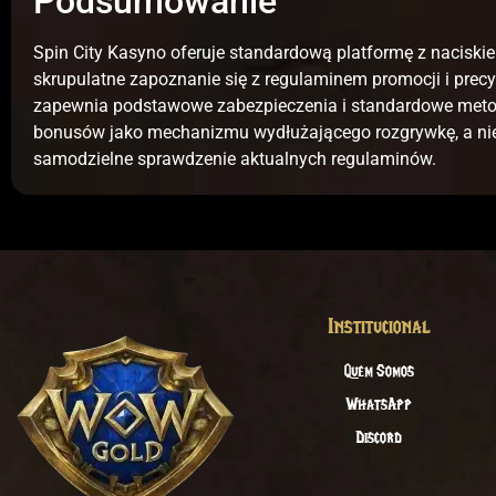
Podsumowanie
Spin City Kasyno oferuje standardową platformę z nacisk
skrupulatne zapoznanie się z regulaminem promocji i prec
zapewnia podstawowe zabezpieczenia i standardowe metody 
bonusów jako mechanizmu wydłużającego rozgrywkę, a nie
samodzielne sprawdzenie aktualnych regulaminów.
Institucional
Quem Somos
WhatsApp
Discord