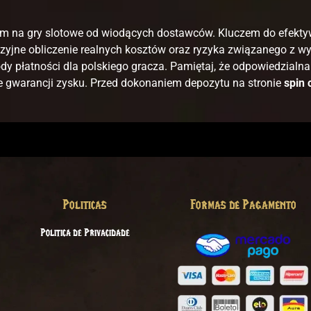
iem na gry slotowe od wiodących dostawców. Kluczem do efekty
yzyjne obliczenie realnych kosztów oraz ryzyka związanego z 
płatności dla polskiego gracza. Pamiętaj, że odpowiedzialna 
 gwarancji zysku. Przed dokonaniem depozytu na stronie
spin 
Politicas
Formas de Pagamento
Politica de Privacidade