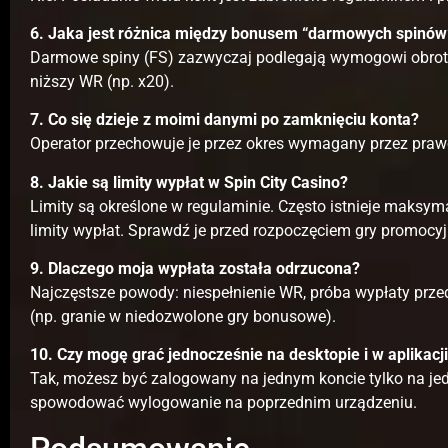
6. Jaka jest różnica między bonusem “darmowych spinó
Darmowe spiny (FS) zazwyczaj podlegają wymogowi obrotu
niższy WR (np. x20).
7. Co się dzieje z moimi danymi po zamknięciu konta?
Operator przechowuje je przez okres wymagany przez prawo 
8. Jakie są limity wypłat w Spin City Casino?
Limity są określone w regulaminie. Często istnieje maksy
limity wypłat. Sprawdź je przed rozpoczęciem gry promocyj
9. Dlaczego moja wypłata została odrzucona?
Najczęstsze powody: niespełnienie WR, próba wypłaty przed
(np. granie w niedozwolone gry bonusowe).
10. Czy mogę grać jednocześnie na desktopie i w aplikacj
Tak, możesz być zalogowany na jednym koncie tylko na j
spowodować wylogowanie na poprzednim urządzeniu.