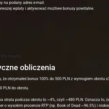
ny na podany adres e-mail.
pierwszej wpłaty i aktywować możliwe bonusy powitalne.
n City Kasyno.
czne obliczenia
, że otrzymałeś bonus 100% do 500 PLN z wymogiem obrotu x3
0 PLN do obrotu.
na strata podczas obrotu to ~4%, czyli ~480 PLN. Oznacza to, ż
ier o wysokim procencie RTP (np. Book of Dead ~96.5%) i niskie