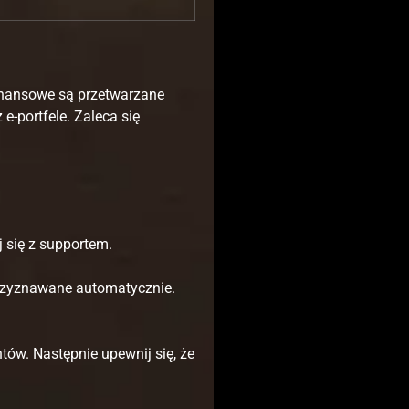
inansowe są przetwarzane
e-portfele. Zaleca się
j się z supportem.
przyznawane automatycznie.
ów. Następnie upewnij się, że