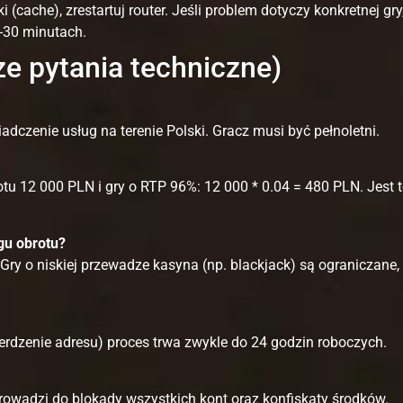
cache), zrestartuj router. Jeśli problem dotyczy konkretnej gr
-30 minutach.
e pytania techniczne)
adczenie usług na terenie Polski. Gracz musi być pełnoletni.
tu 12 000 PLN i gry o RTP 96%: 12 000 * 0.04 = 480 PLN. Jest to
ogu obrotu?
Gry o niskiej przewadze kasyna (np. blackjack) są ograniczane
rdzenie adresu) proces trwa zwykle do 24 godzin roboczych.
prowadzi do blokady wszystkich kont oraz konfiskaty środków.