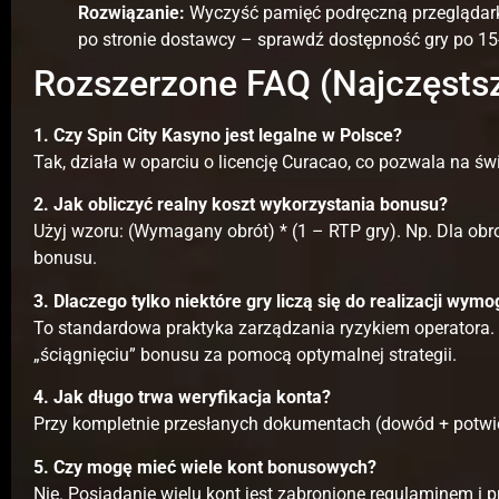
Rozwiązanie:
Wyczyść pamięć podręczną przeglądarki (
po stronie dostawcy – sprawdź dostępność gry po 15
Rozszerzone FAQ (Najczęstsz
1. Czy Spin City Kasyno jest legalne w Polsce?
Tak, działa w oparciu o licencję Curacao, co pozwala na świ
2. Jak obliczyć realny koszt wykorzystania bonusu?
Użyj wzoru: (Wymagany obrót) * (1 – RTP gry). Np. Dla obro
bonusu.
3. Dlaczego tylko niektóre gry liczą się do realizacji wym
To standardowa praktyka zarządzania ryzykiem operatora. 
„ściągnięciu” bonusu za pomocą optymalnej strategii.
4. Jak długo trwa weryfikacja konta?
Przy kompletnie przesłanych dokumentach (dowód + potwie
5. Czy mogę mieć wiele kont bonusowych?
Nie. Posiadanie wielu kont jest zabronione regulaminem i 