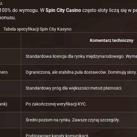
u.
 w 100% do wymogu. W
Spin City Casino
często sloty liczą się w pe
 bonusu.
Tabela specyfikacji Spin City Kasyno
Komentarz techniczny
Standardowa licencja dla rynku międzynarodowego. Wymag
nero
Ograniczona, ale stabilna pula dostawców. Dominują sloty.
Standardowy próg dla większości metod płatności.
bank)
Po zakończonej weryfikacji KYC.
Średni poziom na rynku. Zawsze czytaj szczegóły.
Podstawowe kanały komunikacji.