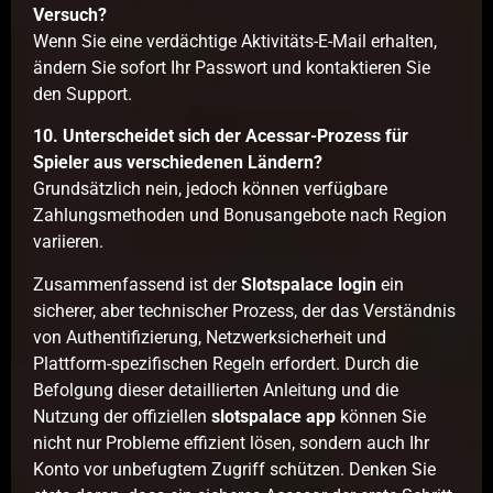
Versuch?
Wenn Sie eine verdächtige Aktivitäts-E-Mail erhalten,
ändern Sie sofort Ihr Passwort und kontaktieren Sie
den Support.
10. Unterscheidet sich der Acessar-Prozess für
Spieler aus verschiedenen Ländern?
Grundsätzlich nein, jedoch können verfügbare
Zahlungsmethoden und Bonusangebote nach Region
variieren.
Zusammenfassend ist der
Slotspalace login
ein
sicherer, aber technischer Prozess, der das Verständnis
von Authentifizierung, Netzwerksicherheit und
Plattform-spezifischen Regeln erfordert. Durch die
Befolgung dieser detaillierten Anleitung und die
Nutzung der offiziellen
slotspalace app
können Sie
nicht nur Probleme effizient lösen, sondern auch Ihr
Konto vor unbefugtem Zugriff schützen. Denken Sie