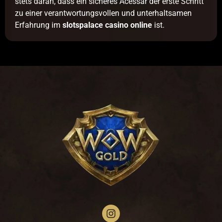
stets daran, dass ein sicheres Acessar der erste Schritt
zu einer verantwortungsvollen und unterhaltsamen
Erfahrung im
slotspalace casino online
ist.