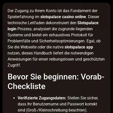
Der Zugang zu Ihrem Konto ist das Fundament der
Spielerfahrung im
slotspalace casino online
. Dieser
technische Leitfaden dekonstruiert den
Slotspalace
login
Prozess, analysiert die zugrunde liegenden
Systeme und bietet ein exhaustives Protokoll für
Problemfälle und Sicherheitsoptimierungen. Egal, ob
Sie die Webseite oder die native
slotspalace app
nutzen, dieses Handbuch liefert die notwendigen
Anweisungen für einen reibungslosen und geschützten
Zugriff.
Bevor Sie beginnen: Vorab-
Checkliste
Verifizierte Zugangsdaten:
Stellen Sie sicher,
dass Ihr Benutzername und Passwort korrekt
sind (Groß-/Kleinschreibung beachten).