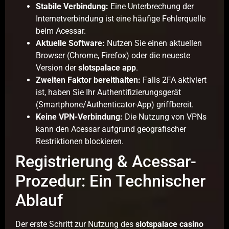
Stabile Verbindung:
Eine Unterbrechung der
Internetverbindung ist eine häufige Fehlerquelle
beim Acessar.
Aktuelle Software:
Nutzen Sie einen aktuellen
Browser (Chrome, Firefox) oder die neueste
Version der
slotspalace app
.
Zweiten Faktor bereithalten:
Falls 2FA aktiviert
ist, haben Sie Ihr Authentifizierungsgerät
(Smartphone/Authenticator-App) griffbereit.
Keine VPN-Verbindung:
Die Nutzung von VPNs
kann den Acessar aufgrund geografischer
Restriktionen blockieren.
Registrierung & Acessar-
Prozedur: Ein Technischer
Ablauf
Der erste Schritt zur Nutzung des
slotspalace casino