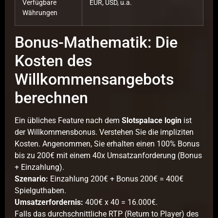
Verfügbare
EUR, USD, u.a.
Währungen
Bonus-Mathematik: Die
Kosten des
Willkommensangebots
berechnen
Ein übliches Feature nach dem
Slotspalace login
ist
der Willkommensbonus. Verstehen Sie die impliziten
Kosten. Angenommen, Sie erhalten einen 100% Bonus
bis zu 200€ mit einem 40x Umsatzanforderung (Bonus
+ Einzahlung).
Szenario:
Einzahlung 200€ + Bonus 200€ = 400€
Spielguthaben.
Umsatzerfordernis:
400€ x 40 = 16.000€.
Falls das durchschnittliche RTP (Return to Player) des