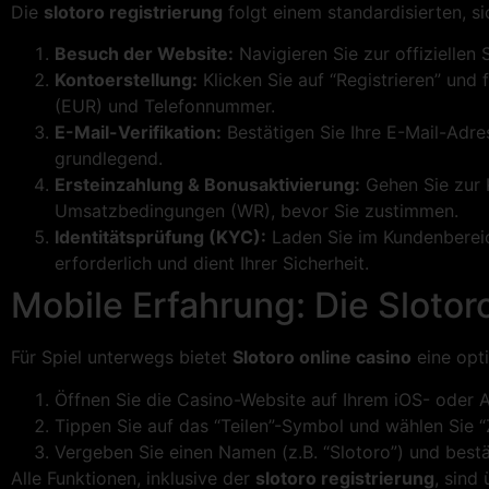
Die
slotoro registrierung
folgt einem standardisierten, si
Besuch der Website:
Navigieren Sie zur offiziellen S
Kontoerstellung:
Klicken Sie auf “Registrieren” und 
(EUR) und Telefonnummer.
E-Mail-Verifikation:
Bestätigen Sie Ihre E-Mail-Adres
grundlegend.
Ersteinzahlung & Bonusaktivierung:
Gehen Sie zur 
Umsatzbedingungen (WR), bevor Sie zustimmen.
Identitätsprüfung (KYC):
Laden Sie im Kundenbereic
erforderlich und dient Ihrer Sicherheit.
Mobile Erfahrung: Die Slotor
Für Spiel unterwegs bietet
Slotoro online casino
eine opti
Öffnen Sie die Casino-Website auf Ihrem iOS- oder 
Tippen Sie auf das “Teilen”-Symbol und wählen Sie 
Vergeben Sie einen Namen (z.B. “Slotoro”) und bestä
Alle Funktionen, inklusive der
slotoro registrierung
, sind