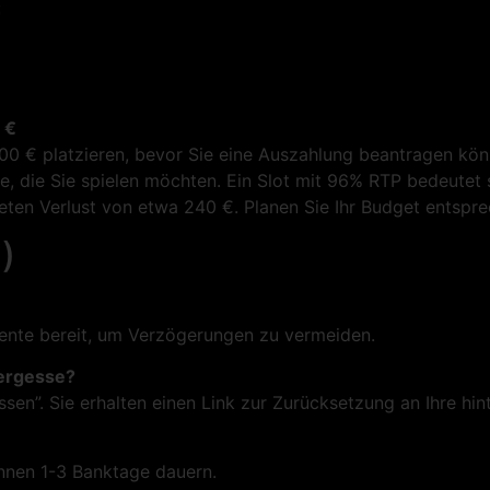
:
 €
0 € platzieren, bevor Sie eine Auszahlung beantragen könn
e, die Sie spielen möchten. Ein Slot mit 96% RTP bedeutet s
ten Verlust von etwa 240 €. Planen Sie Ihr Budget entspr
)
mente bereit, um Verzögerungen zu vermeiden.
vergesse?
sen”. Sie erhalten einen Link zur Zurücksetzung an Ihre hint
nnen 1-3 Banktage dauern.