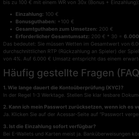
bis zu 100 € mit einem WR von 30x (Bonus + Einzahlung)
Einzahlung:
100 €
Bonusguthaben:
+100 €
Gesamtguthaben zum Umsetzen:
200 €
Erforderlicher Gesamtumsatz:
200 € * 30 =
6.000
Das bedeutet: Sie müssen Wetten im Gesamtwert von 6.00
durchschnittlichen RTP (Rückzahlung an Spieler) der Spiel
von 4%. Auf 6.000 € Umsatz entspricht das einem erwarte
Häufig gestellte Fragen (FAQ
1. Wie lange dauert die Kontoüberprüfung (KYC)?
In der Regel 1-3 Werktage. Stellen Sie klar lesbare Doku
2. Kann ich mein Passwort zurücksetzen, wenn ich es 
Ja. Klicken Sie auf der Acessar-Seite auf “Passwort verges
3. Ist die Einzahlung sofort verfügbar?
Bei E-Wallets und Karten meist ja. Banküberweisungen kö