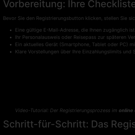
Vorbereitung: Ihre Checklist
Bevor Sie den Registrierungsbutton klicken, stellen Sie sic
Eine gültige E-Mail-Adresse, die Ihnen zugänglich ist
Ihr Personalausweis oder Reisepass zur späteren Ver
Ein aktuelles Gerät (Smartphone, Tablet oder PC) mit
Klare Vorstellungen über Ihre Einzahlungslimits und 
Video-Tutorial: Der Registrierungsprozess im
online
Schritt-für-Schritt: Das Reg