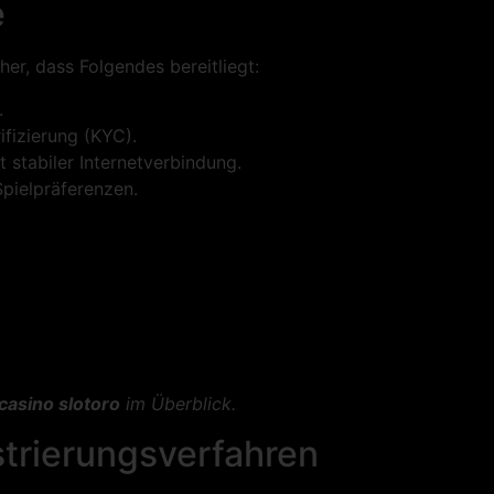
e
her, dass Folgendes bereitliegt:
.
ifizierung (KYC).
 stabiler Internetverbindung.
Spielpräferenzen.
 casino slotoro
im Überblick.
istrierungsverfahren