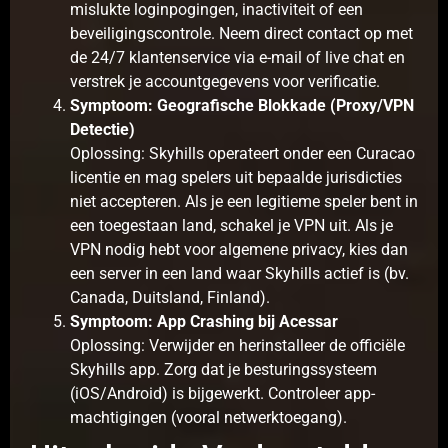
mislukte loginpogingen, inactiviteit of een
beveiligingscontrole. Neem direct contact op met
de 24/7 klantenservice via e-mail of live chat en
verstrek je accountgegevens voor verificatie.
Symptoom: Geografische Blokkade (Proxy/VPN
Detectie)
Oplossing: Skyhills operateert onder een Curacao
licentie en mag spelers uit bepaalde jurisdicties
niet accepteren. Als je een legitieme speler bent in
een toegestaan land, schakel je VPN uit. Als je
VPN nodig hebt voor algemene privacy, kies dan
een server in een land waar Skyhills actief is (bv.
Canada, Duitsland, Finland).
Symptoom: App Crashing bij Acessar
Oplossing: Verwijder en herinstalleer de officiële
Skyhills app. Zorg dat je besturingssysteem
(iOS/Android) is bijgewerkt. Controleer app-
machtigingen (vooral netwerktoegang).