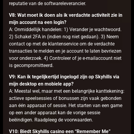
reputatie van de softwareleverancier.
V8: Wat moet ik doen als ik verdachte activiteit zie in
mijn account na een login?
A: Onmiddellijk handelen: 1) Verander je wachtwoord.
2) Schakel 2FA in (indien nog niet gedaan). 3) Neem
contact op met de klantenservice om de verdachte
transacties te melden en je account te laten bevriezen
voor onderzoek. 4) Controleer of je e-mailaccount niet
is gecompromitteerd.
V9: Kan ik tegelijkertijd ingelogd zijn op Skyhills via
mijn desktop en mobiele app?
A: Meestal wel, maar met een belangrijke kanttekening:
actieve speelsessies of bonussen zijn vaak gebonden
aan één apparaat of sessie. Het starten van een game
op een ander apparaat kan de vorige sessie
beëindigen. Raadpleeg de voorwaarden.
V10: Biedt Skyhills casino een “Remember Me”