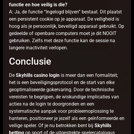
functie en hoe veilig is die?
A: Ja, de functie “Ingelogd blijven” bestaat. Dit plaatst
een persistent cookie op je apparaat. De veiligheid is
hoog als je persoonlijk, beveiligd apparaat gebruikt. Op
gedeelde of openbare computers moet je dit NOOIT
gebruiken. Zelfs met deze functie kan de sessie na
langere inactiviteit verlopen.
Conclusie
De
Skyhills casino login
is meer dan een formaliteit;
het is een beveiligingsprotocol en de start van elke
geoptimaliseerde gokervaring. Door de technische
vereisten te begrijpen, de wiskundige implicaties van
acties na de login te doorgronden en een
systematische aanpak voor probleemoplossing te
hanteren, positioneer je jezelf als een geïnformeerde en
veilige speler. Of je nu betrokken bent bij
Skyhills
betting
op sport of de uitgestrekte spelercatalogus