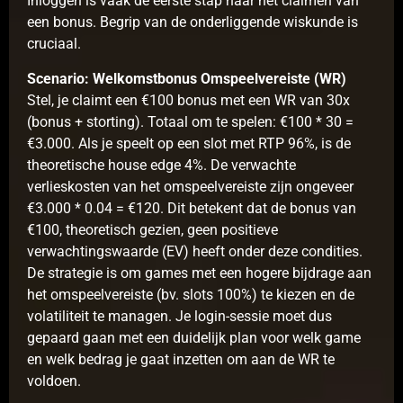
Inloggen is vaak de eerste stap naar het claimen van
een bonus. Begrip van de onderliggende wiskunde is
cruciaal.
Scenario: Welkomstbonus Omspeelvereiste (WR)
Stel, je claimt een €100 bonus met een WR van 30x
(bonus + storting). Totaal om te spelen: €100 * 30 =
€3.000. Als je speelt op een slot met RTP 96%, is de
theoretische house edge 4%. De verwachte
verlieskosten van het omspeelvereiste zijn ongeveer
€3.000 * 0.04 = €120. Dit betekent dat de bonus van
€100, theoretisch gezien, geen positieve
verwachtingswaarde (EV) heeft onder deze condities.
De strategie is om games met een hogere bijdrage aan
het omspeelvereiste (bv. slots 100%) te kiezen en de
volatiliteit te managen. Je login-sessie moet dus
gepaard gaan met een duidelijk plan voor welk game
en welk bedrag je gaat inzetten om aan de WR te
voldoen.