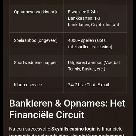
Opnameverwerkingstijd
E-wallets: 0-24u,
Bankkaarten: 1-3
bankdagen, Crypto: Instant
Spelaanbod (ongeveer)
4000+ spellen (slots,
tafelspellen, live casino)
Sportweddenschappen
Uitgebreid aanbod (Voetbal,
Tennis, Basket, etc.)
Klantenservice
24/7 Live Chat, E-mail
Bankieren & Opnames: Het
Financiële Circuit
Na een succesvolle
Skyhills casino login
is financiële