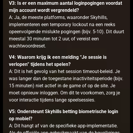
V3: Is er een maximum aantal loginpogingen voordat
mijn account wordt vergrendeld?
A: Ja, de meeste platforms, waaronder Skyhills,
implementeren een temporary lockout na een reeks
opeenvolgende mislukte pogingen (bijv. 5-10). Dit duurt
meestal 30 minuten tot 2 uur, of vereist een
wachtwoordreset.
V4: Waarom krijg ik een melding “Je sessie is
verlopen” tijdens het spelen?
A: Dit is het gevolg van het session timeout-beleid. Je
was langer dan de toegestane inactiviteitsperiode (bijv.
15 minuten) niet actief in de game of op de site. Je
moet opnieuw inloggen. Om dit te voorkomen, zorg je
voor interactie tijdens lange speelsessies.
V5: Ondersteunt Skyhills betting biometrische login
op mobiel?
A: Dit hangt af van de specifieke app-implementatie.
Als de officiële app gebruikmaakt van de beveiligings-