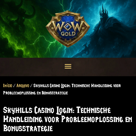
Início
/
Arquivo
/ Skyhills Casino Login: Technische Handleiding voor
Probleemoplossing en Bonusstrategie
Skyhills Casino Login: Technische
Handleiding voor Probleemoplossing en
Bonusstrategie