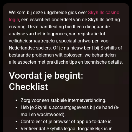
Welkom bij deze uitgebreide gids over
Skyhills casino
login
, een essentieel onderdeel van de Skyhills betting
ervaring. Deze handleiding biedt een diepgaande
analyse van het inlogproces, van registratie tot
veiligheidsmaatregelen, speciaal ontworpen voor
Nederlandse spelers. Of je nu nieuw bent bij Skyhills of
bestaande problemen wilt oplossen, we behandelen
alle aspecten met praktische tips en technische details.
Voordat je begint:
Checklist
Zorg voor een stabiele internetverbinding.
Heb je Skyhills accountgegevens bij de hand (e-
mail en wachtwoord).
Controleer of je browser of app up-to-date is.
Verifieer dat Skyhills legaal toegankelijk is in