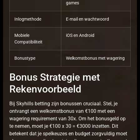
games
Inlogmethode
E-mail en wachtwoord
Mobiele
iOS en Android
Compatibiliteit
Bonustype
Welkomstbonus met wagering
Bonus Strategie met
Rekenvoorbeeld
Bij Skyhills betting zijn bonussen cruciaal. Stel, je
ontvangt een welkomstbonus van €100 met een
wagering requirement van 30x. Om het bonusgeld op
te nemen, moet je €100 x 30 = €3000 inzetten. Dit
betekent dat je spelkeuzes en budget zorgvuldig moet