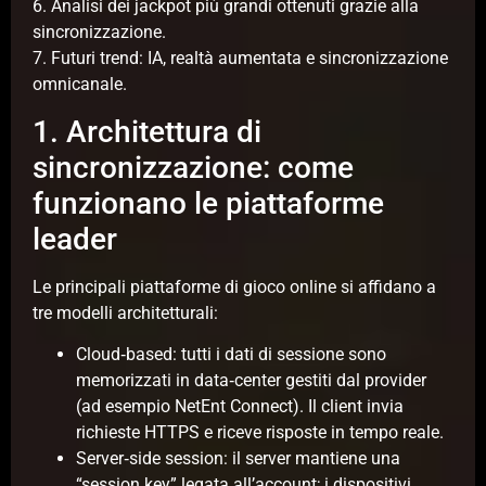
6. Analisi dei jackpot più grandi ottenuti grazie alla
sincronizzazione.
7. Futuri trend: IA, realtà aumentata e sincronizzazione
omnicanale.
1. Architettura di
sincronizzazione: come
funzionano le piattaforme
leader
Le principali piattaforme di gioco online si affidano a
tre modelli architetturali:
Cloud‑based: tutti i dati di sessione sono
memorizzati in data‑center gestiti dal provider
(ad esempio NetEnt Connect). Il client invia
richieste HTTPS e riceve risposte in tempo reale.
Server‑side session: il server mantiene una
“session key” legata all’account; i dispositivi