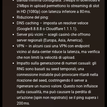
Banda minima consigliata: 5 Mbps in download e
2 Mbps in upload permettono lo streaming di slot
in HD (1080p) con latenza inferiore a 80 ms.
Riduzione del ping:
DNS caching – imposta un resolver veloce
(Google 8.8.8.8 o Cloudflare 1.1.1.1).
Server più vicini – scegli casinò che offrono
server regionali (Europa, Asia, America).
VPN – in alcuni casi una VPN con endpoint
vicino al data‑center riduce la latenza, ma verifica
che non limiti la velocità di upload.
Impatto sulla generazione di numeri casuali: gli
RNG sono basati su seed temporali; una
connessione instabile può provocare ritardi nella
ricezione del seed, costringendo il server a
rigenerare un nuovo valore. Questo non influisce
sulla casualità, ma può causare la perdita di
un’azione (spin non registrato) se il ping supera i
200 ms.