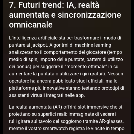
7. Futuri trend: IA, realtà
aumentata e sincronizzazione
omnicanale
L’intelligenza artificiale sta per trasformare il modo di
puntare ai jackpot. Algoritmi di machine learning
analizzeranno il comportamento del giocatore (tempo
medio di spin, importo delle puntate, pattern di utilizzo
dei bonus) per suggerire il “momento ottimale” in cui
aumentare la puntata o utilizzare i giri gratuiti. Nessun
operatore ha ancora pubblicato studi ufficiali, ma le
piattaforme più innovative stanno testando prototipi di
assistenti virtuali integrati nelle app.
La realtà aumentata (AR) offrirà slot immersive che si
proiettano su superfici reali: immaginate di vedere i
rulli girare sul tavolo del soggiorno tramite AR‑glasses,
mentre il vostro smartwatch registra le vincite in tempo