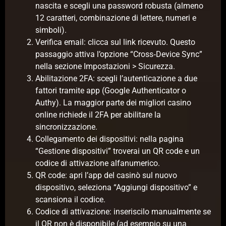
nascita e scegli una password robusta (almeno
12 caratteri, combinazione di lettere, numeri e
simboli).
Verifica email: clicca sul link ricevuto. Questo
passaggio attiva l’opzione “Cross‑Device Sync”
nella sezione Impostazioni > Sicurezza.
Abilitazione 2FA: scegli l’autenticazione a due
fattori tramite app (Google Authenticator o
Authy). La maggior parte dei migliori casino
online richiede il 2FA per abilitare la
sincronizzazione.
Collegamento dei dispositivi: nella pagina
“Gestione dispositivi” troverai un QR code e un
codice di attivazione alfanumerico.
QR code: apri l’app del casinò sul nuovo
dispositivo, seleziona “Aggiungi dispositivo” e
scansiona il codice.
Codice di attivazione: inseriscilo manualmente se
il QR non è disponibile (ad esempio su una