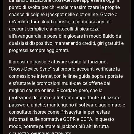
La sincronizzazione cross‑device rappresenta oggi il
punto di svolta per chi vuole massimizzare le proprie
chance di colpire i jackpot nelle slot online. Grazie a
un’architettura cloud robusta, a configurazioni di
account semplici e a protocolli di sicurezza
all’avanguardia, è possibile giocare in modo fluido da
qualsiasi dispositivo, mantenendo crediti, giri gratuiti e
progressi sempre aggiornati.
Il prossimo passo è attivare subito la funzione
“Cross‑Device Sync” sul proprio account, verificare la
connessione internet con le linee guida sopra riportate
e sfruttare le promozioni multi‑device offerte dai
migliori casino online. Ricordate, però, che la
protezione dei dati è altrettanto importante: utilizzate
password uniche, mantengono il software aggiornato e
consultate risorse come Privacyitalia per restare
informati sulle normative GDPR e CCPA. In questo
modo, potrete puntare ai jackpot più alti in tutta
sicurezza, ovunque vi troviate.