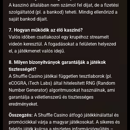
A kaszinó általában nem számol fel díjat, de a fizetési
szolgáltatód (pl. a bankod) teheti. Mindig ellenőrizd a
saját bankod díjait.
7. Hogyan működik az élő kaszinó?
Valós időben csatlakozol egy krupéhoz streamelt
videón keresztül. A fogadásokat a felületen helyezed
el, a játékmenet valós idejű.
8. Milyen bizonyítványok garantálják a játékok
tisztességét?
A Shuffle Casino játékai független tesztlaborok (pl.
eCOGRA, iTech Labs) által hitelesített RNG (Random
Number Generator) algoritmusokat használnak, ami
garantálja a véletlenszerű és tisztességes
eredményeket.
Összegzés:
A Shuffle Casino átfogó játékkínálattal és
promóciókkal várja a magyar játékosokat. A sikeres és
felelős játék kulcsa a részletes információgyűjtés –