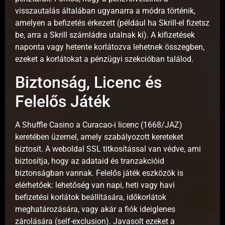
visszautalás általában ugyanarra a módra történik,
amelyen a befizetés érkezett (például ha Skrill-el fizetsz
be, arra a Skrill számládra utalnak ki). A kifizetések
naponta vagy hetente korlátozva lehetnek összegben,
ezeket a korlátokat a pénzügyi szekcióban találod.
Biztonság, Licenc és
Felelős Játék
A Shuffle Casino a Curacao-i licenc (1668/JAZ)
keretében üzemel, amely szabályozott kereteket
biztosít. A weboldal SSL titkosítással van védve, ami
biztosítja, hogy az adataid és tranzakcióid
biztonságban vannak. Felelős játék eszközök is
elérhetőek: lehetőség van napi, heti vagy havi
befizetési korlátok beállítására, időkorlátok
meghatározására, vagy akár a fiók ideiglenes
zárolására (self-exclusion). Javasolt ezeket a