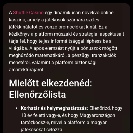
A
Shuffle Casino
egy dinamikusan növekvő online
kaszinó, amely a játékosok számára széles
játékkínálatot és vonzó promóciókat kínál. Ez a
kézikönyv a platform műszaki és stratégiai aspektusait
tárja fel, hogy teljes informáltsággal léphess be a
világába. Alapos elemzést nyújt a bónuszok mögött
meghúzódó matematikáról, a pénzügyi tranzakciók
menetéről, valamint a platform biztonsági
architektúrájáról.
Mielőtt elkezdenéd:
Ellenőrzőlista
Korhatár és helymeghatározás:
Ellenőrizd, hogy
18 év feletti vagy-e, és hogy Magyarországon
tartózkodsz-e, mivel a platform a magyar
játékosokat célozza.