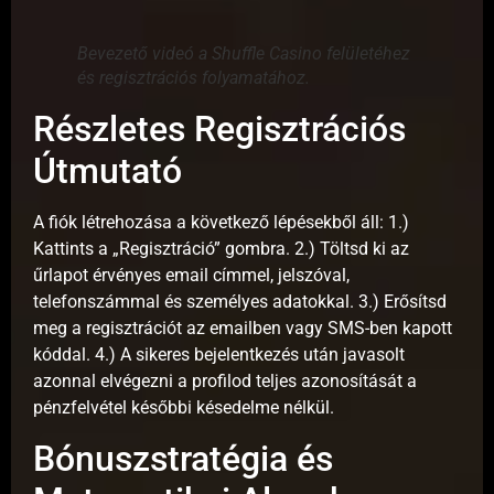
Bevezető videó a Shuffle Casino felületéhez
és regisztrációs folyamatához.
Részletes Regisztrációs
Útmutató
A fiók létrehozása a következő lépésekből áll: 1.)
Kattints a „Regisztráció” gombra. 2.) Töltsd ki az
űrlapot érvényes email címmel, jelszóval,
telefonszámmal és személyes adatokkal. 3.) Erősítsd
meg a regisztrációt az emailben vagy SMS-ben kapott
kóddal. 4.) A sikeres bejelentkezés után javasolt
azonnal elvégezni a profilod teljes azonosítását a
pénzfelvétel későbbi késedelme nélkül.
Bónuszstratégia és