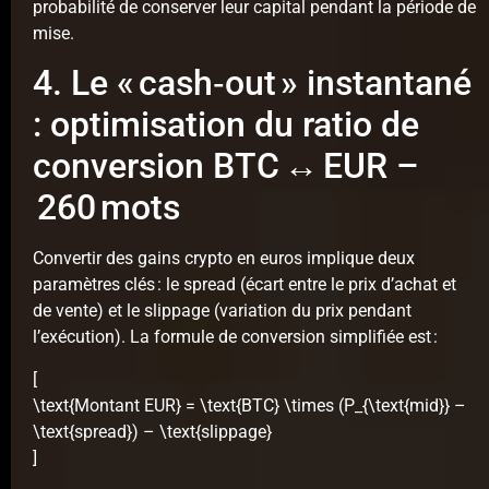
probabilité de conserver leur capital pendant la période de
mise.
4. Le « cash‑out » instantané
: optimisation du ratio de
conversion BTC ↔ EUR –
260 mots
Convertir des gains crypto en euros implique deux
paramètres clés : le spread (écart entre le prix d’achat et
de vente) et le slippage (variation du prix pendant
l’exécution). La formule de conversion simplifiée est :
[
\text{Montant EUR} = \text{BTC} \times (P_{\text{mid}} –
\text{spread}) – \text{slippage}
]