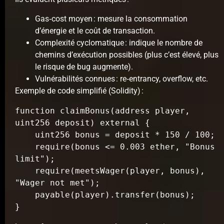
Gas‑cost moyen : mesure la consommation
d’énergie et le coût de transaction.
Complexité cyclomatique : indique le nombre de
chemins d’exécution possibles (plus c’est élevé, plus
le risque de bug augmente).
Vulnérabilités connues : re‑entrancy, overflow, etc.
Exemple de code simplifié (Solidity) :
function claimBonus(address player, 
uint256 deposit) external {

    uint256 bonus = deposit * 150 / 100;

    require(bonus <= 0.003 ether, "Bonus 
limit");

    require(meetsWager(player, bonus), 
"Wager not met");

    payable(player).transfer(bonus);
