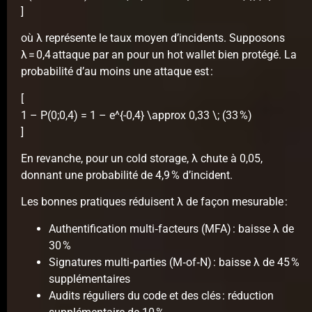
]
où λ représente le taux moyen d’incidents. Supposons
λ = 0,4 attaque par an pour un hot wallet bien protégé. La
probabilité d’au moins une attaque est :
[
1 – P(0;0,4) = 1 – e^{-0,4} \approx 0,33 \; (33 %)
]
En revanche, pour un cold storage, λ chute à 0,05,
donnant une probabilité de 4,9 % d’incident.
Les bonnes pratiques réduisent λ de façon mesurable :
Authentification multi‑facteurs (MFA) : baisse λ de
30 %
Signatures multi‑parties (M‑of‑N) : baisse λ de 45 %
supplémentaires
Audits réguliers du code et des clés : réduction