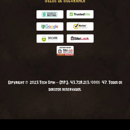
Selos de Seguranca
Copyright © 2023 Tech Spin – CNPJ: 43.728.213/0001-47. Todos os
direitos reservados.