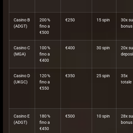
Casino B
200 %
€250
15 spin
30x su
(ADGT)
fino a
bonus
€500
Casino C
100 %
€400
30 spin
20x su
(MGA)
fino a
deposi
€400
Casino D
120 %
€350
25 spin
35x
(UKGC)
fino a
totale
€550
Casino E
180 %
€500
10 spin
28x su
(ADGT)
fino a
bonus
€450