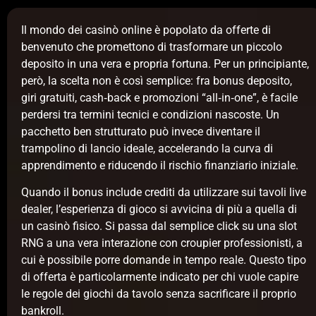
Il mondo dei casinò online è popolato da offerte di
benvenuto che promettono di trasformare un piccolo
deposito in una vera e propria fortuna. Per un principiante,
però, la scelta non è così semplice: fra bonus deposito,
giri gratuiti, cash‑back e promozioni “all‑in‑one”, è facile
perdersi tra termini tecnici e condizioni nascoste. Un
pacchetto ben strutturato può invece diventare il
trampolino di lancio ideale, accelerando la curva di
apprendimento e riducendo il rischio finanziario iniziale.
Quando il bonus include crediti da utilizzare sui tavoli live
dealer, l’esperienza di gioco si avvicina di più a quella di
un casinò fisico. Si passa dal semplice click su una slot
RNG a una vera interazione con croupier professionisti, a
cui è possibile porre domande in tempo reale. Questo tipo
di offerta è particolarmente indicato per chi vuole capire
le regole dei giochi da tavolo senza sacrificare il proprio
bankroll.