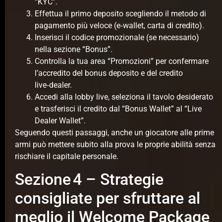
“KYC”.
Effettua il primo deposito scegliendo il metodo di
pagamento più veloce (e‑wallet, carta di credito).
Inserisci il codice promozionale (se necessario)
nella sezione “Bonus”.
Controlla la tua area “Promozioni” per confermare
l’accredito del bonus deposito e del credito
live‑dealer.
Accedi alla lobby live, seleziona il tavolo desiderato
e trasferisci il credito dal “Bonus Wallet” al “Live
Dealer Wallet”.
Seguendo questi passaggi, anche un giocatore alle prime
armi può mettere subito alla prova le proprie abilità senza
rischiare il capitale personale.
Sezione 4 – Strategie
consigliate per sfruttare al
meglio il Welcome Package