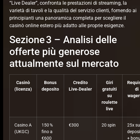
“Live Dealer”, confronta le prestazioni di streaming, la
varietà di tavoli e la qualità del servizio clienti, fornendo ai
principianti una panoramica completa per scegliere il
casinò online estero più adatto alle proprie esigenze.
Sezione 3 – Analisi delle
offerte più generose
attualmente sul mercato
Casinò
Bonus
Credito
Giri
Requis
(licenza)
deposito
Live‑Dealer
gratuiti
di
su
wager
roulette
live
Casino A
150 %
€300
20 spin
25x su
(UKGC)
fino a
deposi
€600
+ bon