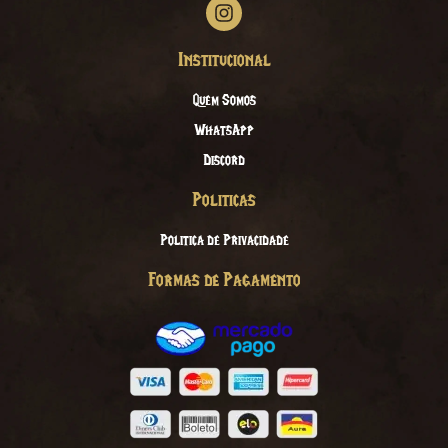
Institucional
Quem Somos
WhatsApp
Discord
Politicas
Politica de Privacidade
Formas de Pagamento