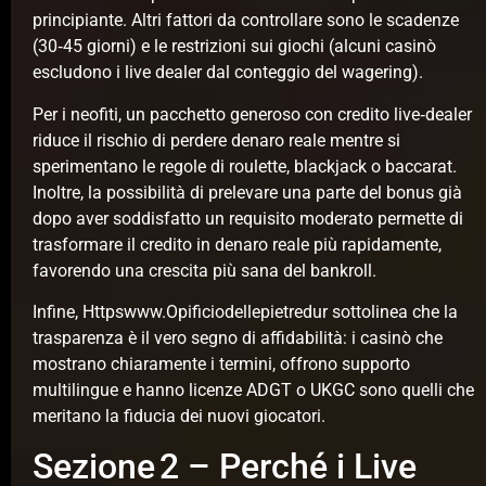
principiante. Altri fattori da controllare sono le scadenze
(30‑45 giorni) e le restrizioni sui giochi (alcuni casinò
escludono i live dealer dal conteggio del wagering).
Per i neofiti, un pacchetto generoso con credito live‑dealer
riduce il rischio di perdere denaro reale mentre si
sperimentano le regole di roulette, blackjack o baccarat.
Inoltre, la possibilità di prelevare una parte del bonus già
dopo aver soddisfatto un requisito moderato permette di
trasformare il credito in denaro reale più rapidamente,
favorendo una crescita più sana del bankroll.
Infine, Httpswww.Opificiodellepietredur sottolinea che la
trasparenza è il vero segno di affidabilità: i casinò che
mostrano chiaramente i termini, offrono supporto
multilingue e hanno licenze ADGT o UKGC sono quelli che
meritano la fiducia dei nuovi giocatori.
Sezione 2 – Perché i Live