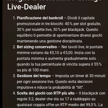
Live‑Dealer
Pianificazione del bankroll
– Dividi il capitale
promozionale in tre blocchi: 40 % per slot gratuite,
30 % per roulette live, 30 % per blackjack. Questo
equilibrio ti permette di sperimentare diversi giochi
mantenendo una gestione disciplinata.
Bet sizing conservativo
– Nei tavoli live, le puntate
minime variano da €0,10 a €5,00. Inizia con la
puntata minima e aumenta gradualmente solo
quando la tua percentuale di vincita supera il 55 %
su più di 100 mani.
Gestione del tempo
– Imposta un timer di 30 minuti
per ogni sessione live. Questo evita decisioni
impulsive e riduce la probabilità di “tilt”.
Scelta dei giochi con RTP più alto
– Il blackjack con
regole 3:2, dealer che sta su 17 e raddoppio su
qualsiasi coppia offre un RTP medio del 99,5 %. La