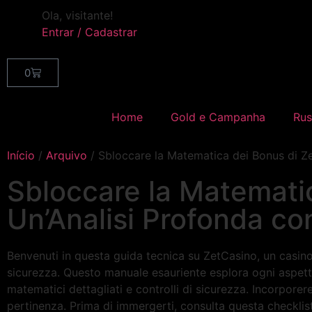
Ola, visitante!
Entrar / Cadastrar
0
Home
Gold e Campanha
Rus
Início
/
Arquivo
/ Sbloccare la Matematica dei Bonus di Ze
Sbloccare la Matemati
Un’Analisi Profonda co
Benvenuti in questa guida tecnica su ZetCasino, un casino o
sicurezza. Questo manuale esauriente esplora ogni aspet
matematici dettagliati e controlli di sicurezza. Incorpor
pertinenza. Prima di immergerti, consulta questa checklist