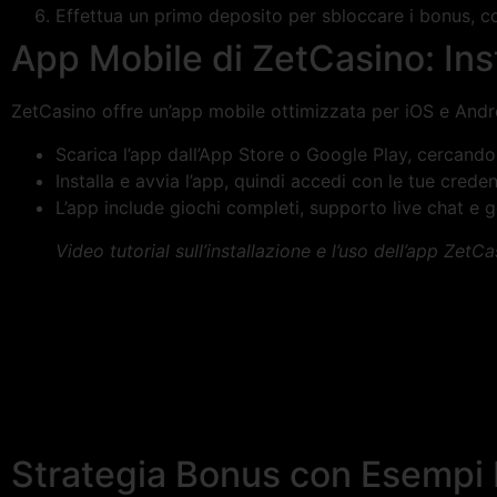
Effettua un primo deposito per sbloccare i bonus, c
App Mobile di ZetCasino: Ins
ZetCasino offre un’app mobile ottimizzata per iOS e Andr
Scarica l’app dall’App Store o Google Play, cercando
Installa e avvia l’app, quindi accedi con le tue credenz
L’app include giochi completi, supporto live chat e 
Video tutorial sull’installazione e l’uso dell’app ZetC
Strategia Bonus con Esempi