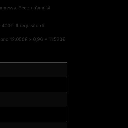
mmessa. Ecco un’analisi
 400€. Il requisito di
sono 12.000€ x 0,96 = 11.520€.