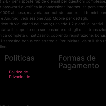
t 24/7 per risposte rapide o email per questioni complesse.
a password o verifica la connessione internet; se persistono
000€ al mese, ma varia per metodo; controlla i termini ban
S e Android; vedi sezione App Mobile per dettagli.
dentità via upload nel conto; richiede 1-2 giorni lavorativi.
tatta il supporto con screenshot e dettagli della transazio
nica completa di ZetCasino, coprendo registrazione, bonus,
zetcasino bonus con strategia. Per iniziare, visita il sito u
ine.
Politicas
Formas de
Pagamento
Politica de
Privacidade