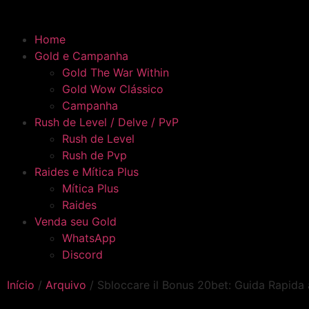
Home
Gold e Campanha
Gold The War Within
Gold Wow Clássico
Campanha
Rush de Level / Delve / PvP
Rush de Level
Rush de Pvp
Raides e Mítica Plus
Mítica Plus
Raides
Venda seu Gold
WhatsApp
Discord
Início
/
Arquivo
/ Sbloccare il Bonus 20bet: Guida Rapida a