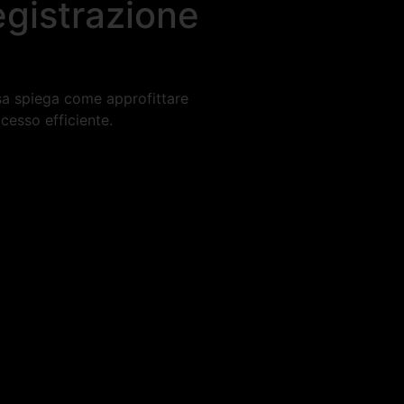
egistrazione
sa spiega come approfittare
cesso efficiente.