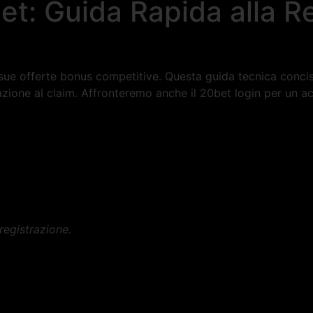
et: Guida Rapida alla R
sue offerte bonus competitive. Questa guida tecnica conci
razione al claim. Affronteremo anche il 20bet login per un ac
registrazione.