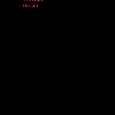
Discord