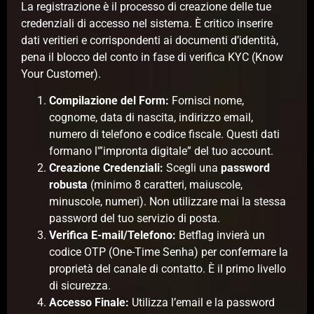
La registrazione è il processo di creazione delle tue
credenziali di accesso nel sistema. È critico inserire
dati veritieri e corrispondenti ai documenti d’identità,
pena il blocco del conto in fase di verifica KYC (Know
Your Customer).
Compilazione del Form:
Fornisci nome,
cognome, data di nascita, indirizzo email,
numero di telefono e codice fiscale. Questi dati
formano l'”impronta digitale” del tuo account.
Creazione Credenziali:
Scegli una
password
robusta
(minimo 8 caratteri, maiuscole,
minuscole, numeri). Non utilizzare mai la stessa
password del tuo servizio di posta.
Verifica E-mail/Telefono:
Betflag invierà un
codice OTP (One-Time Senha) per confermare la
proprietà del canale di contatto. È il primo livello
di sicurezza.
Accesso Finale:
Utilizza l’email e la password