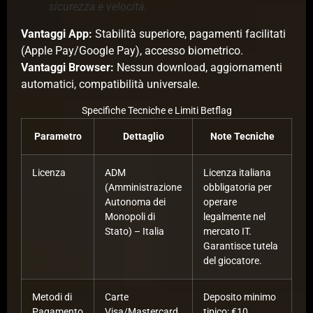
sicurezza e velocità.
Vantaggi App:
Stabilità superiore, pagamenti facilitati
(Apple Pay/Google Pay), accesso biometrico.
Vantaggi Browser:
Nessun download, aggiornamenti
automatici, compatibilità universale.
Specifiche Tecniche e Limiti Betflag
Parametro
Dettaglio
Note Tecniche
Licenza
ADM
Licenza italiana
(Amministrazione
obbligatoria per
Autonoma dei
operare
Monopoli di
legalmente nel
Stato) – Italia
mercato IT.
Garantisce tutela
del giocatore.
Metodi di
Carte
Deposito minimo
Pagamento
Visa/Mastercard,
tipico: €10.