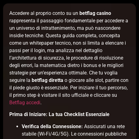
Accedere al proprio conto su un
betflag casino
rappresenta il passaggio fondamentale per accedere a
un universo di intrattenimento, ma può nascondere
insidie tecniche. Questa guida completa, concepita
come un whitepaper tecnico, non si limita a elencare i
passi per il login, ma analizza nel dettaglio
l’architettura di sicurezza, le procedure di risoluzione
degli errori, la matematica dietro i bonus e le migliori
strategie per un’esperienza ottimale. Che tu voglia
seguire la
betflag diretta
o giocare alle slot, partire con
il piede giusto è essenziale. Per iniziare il tuo percorso,
il primo step è visitare il sito ufficiale e cliccare su
Betflag accedi
.
Prima di Iniziare: La tua Checklist Essenziale
Verifica della Connessione:
Assicurati una rete
stabile (Wi-Fi/4G/5G). Le connessioni pubbliche