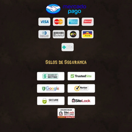
Selos de Seguranca