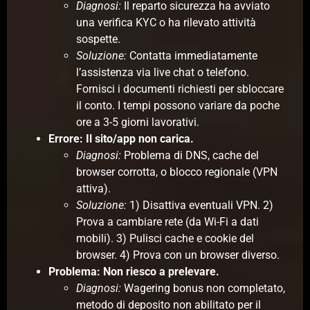
Diagnosi:
Il reparto sicurezza ha avviato
una verifica KYC o ha rilevato attività
sospette.
Soluzione:
Contatta immediatamente
l’assistenza via live chat o telefono.
Fornisci i documenti richiesti per sbloccare
il conto. I tempi possono variare da poche
ore a 3-5 giorni lavorativi.
Errore: Il sito/app non carica.
Diagnosi:
Problema di DNS, cache del
browser corrotta, o blocco regionale (VPN
attiva).
Soluzione:
1) Disattiva eventuali VPN. 2)
Prova a cambiare rete (da Wi-Fi a dati
mobili). 3) Pulisci cache e cookie del
browser. 4) Prova con un browser diverso.
Problema: Non riesco a prelevare.
Diagnosi:
Wagering bonus non completato,
metodo di deposito non abilitato per il