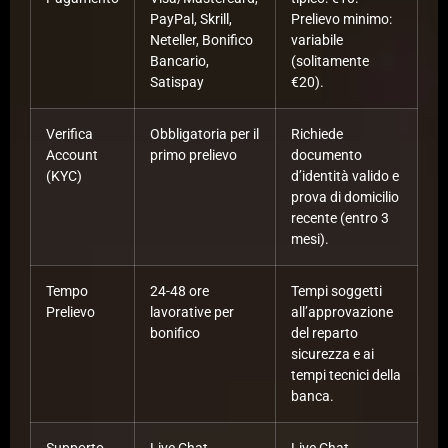
PayPal, Skrill,
Prelievo minimo:
Neteller, Bonifico
variabile
Bancario,
(solitamente
Satispay
€20).
Verifica
Obbligatoria per il
Richiede
Account
primo prelievo
documento
(KYC)
d’identità valido e
prova di domicilio
recente (entro 3
mesi).
Tempo
24-48 ore
Tempi soggetti
Prelievo
lavorative per
all’approvazione
bonifico
del reparto
sicurezza e ai
tempi tecnici della
banca.