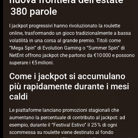
380 parole
I jackpot progressivi hanno rivoluzionato la roulette
online, trasformando un gioco tradizionalmente a bassa
volatilità in una corsa al grande premio. Titoli come
“Mega Spin” di Evolution Gaming o “Summer Spin” di
NetEnt offrono jackpot che partono da €10 000 e possono
superare i €5 milioni.
Come i jackpot si accumulano
più rapidamente durante i mesi
caldi
Le piattaforme lanciano promozioni stagionali che
aumentano la percentuale di contributo al jackpot: ad
esempio, durante il “Festival Estivo” il 25 % di ogni
scommessa su roulette viene destinato al fondo