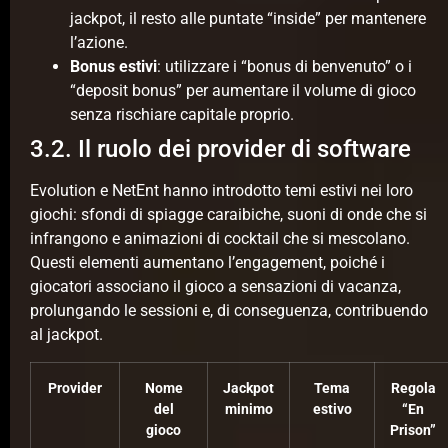
jackpot, il resto alle puntate “inside” per mantenere
l’azione.
Bonus estivi
: utilizzare i “bonus di benvenuto” o i
“deposit bonus” per aumentare il volume di gioco
senza rischiare capitale proprio.
3.2. Il ruolo dei provider di software
Evolution e NetEnt hanno introdotto temi estivi nei loro
giochi: sfondi di spiagge caraibiche, suoni di onde che si
infrangono e animazioni di cocktail che si mescolano.
Questi elementi aumentano l’engagement, poiché i
giocatori associano il gioco a sensazioni di vacanza,
prolungando le sessioni e, di conseguenza, contribuendo
al jackpot.
Provider
Nome
Jackpot
Tema
Regola
del
minimo
estivo
“En
gioco
Prison”