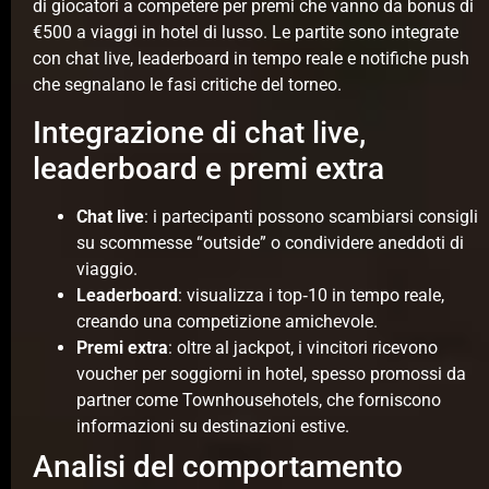
di giocatori a competere per premi che vanno da bonus di
€500 a viaggi in hotel di lusso. Le partite sono integrate
con chat live, leaderboard in tempo reale e notifiche push
che segnalano le fasi critiche del torneo.
Integrazione di chat live,
leaderboard e premi extra
Chat live
: i partecipanti possono scambiarsi consigli
su scommesse “outside” o condividere aneddoti di
viaggio.
Leaderboard
: visualizza i top‑10 in tempo reale,
creando una competizione amichevole.
Premi extra
: oltre al jackpot, i vincitori ricevono
voucher per soggiorni in hotel, spesso promossi da
partner come Townhousehotels, che forniscono
informazioni su destinazioni estive.
Analisi del comportamento