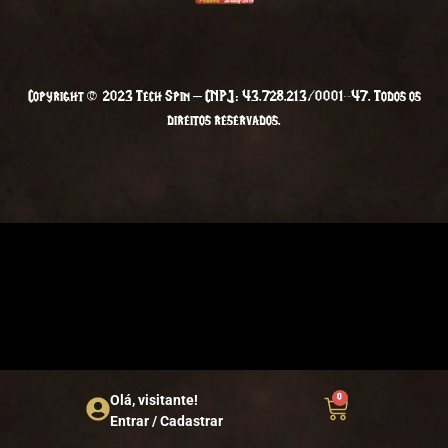
Copyright © 2023 Tech Spin – CNPJ: 43.728.213/0001-47. Todos os
direitos reservados.
Olá, visitante!
0
Entrar / Cadastrar