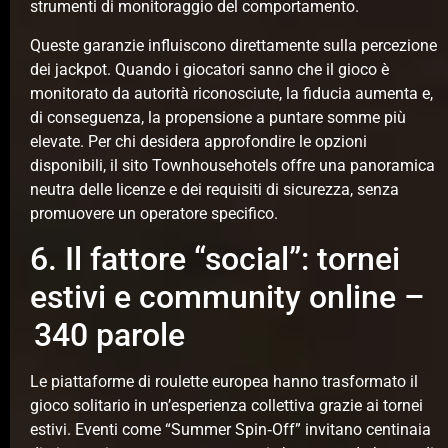
strumenti di monitoraggio del comportamento.
Queste garanzie influiscono direttamente sulla percezione
dei jackpot. Quando i giocatori sanno che il gioco è
monitorato da autorità riconosciute, la fiducia aumenta e,
di conseguenza, la propensione a puntare somme più
elevate. Per chi desidera approfondire le opzioni
disponibili, il sito Townhousehotels offre una panoramica
neutra delle licenze e dei requisiti di sicurezza, senza
promuovere un operatore specifico.
6. Il fattore “social”: tornei
estivi e community online –
340 parole
Le piattaforme di roulette europea hanno trasformato il
gioco solitario in un’esperienza collettiva grazie ai tornei
estivi. Eventi come “Summer Spin‑Off” invitano centinaia