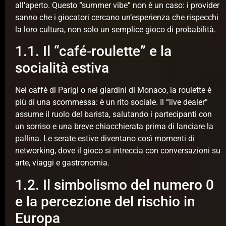
all’aperto. Questo “summer vibe” non è un caso: i provider
sanno che i giocatori cercano un’esperienza che rispecchi
la loro cultura, non solo un semplice gioco di probabilità.
1.1. Il “café‑roulette” e la
socialità estiva
Nei caffè di Parigi o nei giardini di Monaco, la roulette è
più di una scommessa: è un rito sociale. Il “live dealer”
assume il ruolo del barista, salutando i partecipanti con
un sorriso e una breve chiacchierata prima di lanciare la
pallina. Le serate estive diventano così momenti di
networking, dove il gioco si intreccia con conversazioni su
arte, viaggi e gastronomia.
1.2. Il simbolismo del numero 0
e la percezione del rischio in
Europa