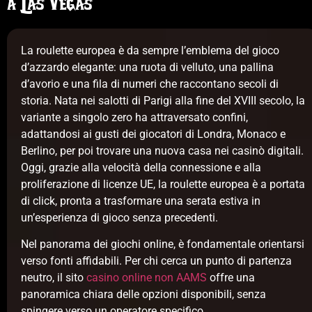
a Las Vegas
La roulette europea è da sempre l’emblema del gioco
d’azzardo elegante: una ruota di velluto, una pallina
d’avorio e una fila di numeri che raccontano secoli di
storia. Nata nei salotti di Parigi alla fine del XVIII secolo, la
variante a singolo zero ha attraversato confini,
adattandosi ai gusti dei giocatori di Londra, Monaco e
Berlino, per poi trovare una nuova casa nei casinò digitali.
Oggi, grazie alla velocità della connessione e alla
proliferazione di licenze UE, la roulette europea è a portata
di click, pronta a trasformare una serata estiva in
un’esperienza di gioco senza precedenti.
Nel panorama dei giochi online, è fondamentale orientarsi
verso fonti affidabili. Per chi cerca un punto di partenza
neutro, il sito
casino online non AAMS
offre una
panoramica chiara delle opzioni disponibili, senza
spingere verso un operatore specifico.