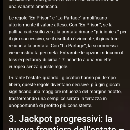
una variante americana.
Le regole “En Prison” e “La Partage” amplificano
ulteriormente il valore atteso. Con “En Prison”, se la
pallina cade sullo zero, la puntata rimane “prigioniera” per
il giro successivo; se il risultato è vincente, il giocatore
recupera la puntata. Con “La Partage”, la scommessa
viene restituita per metà. Entrambe le opzioni riducono il
loss expectancy di circa 1 % rispetto a una roulette
europea senza queste regole.
Durante l’estate, quando i giocatori hanno più tempo
libero, queste regole diventano decisive: più giri giocati
significano una maggiore influenza del margine ridotto,
trasformando una semplice serata in terrazza in
un’opportunità di profitto più consistente.
3. Jackpot progressivi: la
nuova frontiera dell’estate –