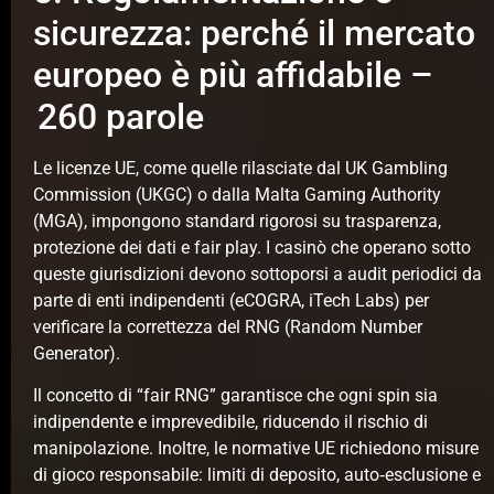
sicurezza: perché il mercato
europeo è più affidabile –
260 parole
Le licenze UE, come quelle rilasciate dal UK Gambling
Commission (UKGC) o dalla Malta Gaming Authority
(MGA), impongono standard rigorosi su trasparenza,
protezione dei dati e fair play. I casinò che operano sotto
queste giurisdizioni devono sottoporsi a audit periodici da
parte di enti indipendenti (eCOGRA, iTech Labs) per
verificare la correttezza del RNG (Random Number
Generator).
Il concetto di “fair RNG” garantisce che ogni spin sia
indipendente e imprevedibile, riducendo il rischio di
manipolazione. Inoltre, le normative UE richiedono misure
di gioco responsabile: limiti di deposito, auto‑esclusione e