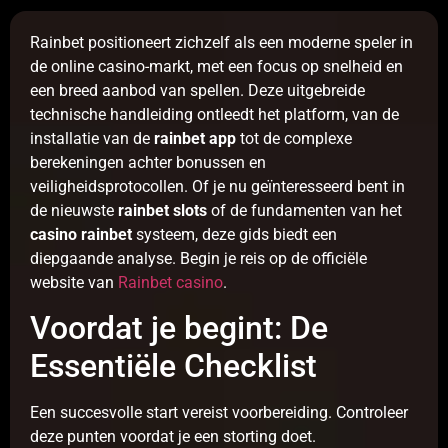
Rainbet positioneert zichzelf als een moderne speler in
de online casino-markt, met een focus op snelheid en
een breed aanbod van spellen. Deze uitgebreide
technische handleiding ontleedt het platform, van de
installatie van de
rainbet app
tot de complexe
berekeningen achter bonussen en
veiligheidsprotocollen. Of je nu geïnteresseerd bent in
de nieuwste
rainbet slots
of de fundamenten van het
casino rainbet
systeem, deze gids biedt een
diepgaande analyse. Begin je reis op de officiële
website van
Rainbet casino
.
Voordat je begint: De
Essentiële Checklist
Een succesvolle start vereist voorbereiding. Controleer
deze punten voordat je een storting doet.