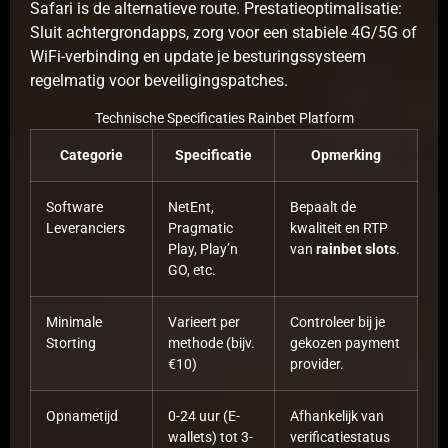
Safari is de alternatieve route. Prestatieoptimalisatie:
Sluit achtergrondapps, zorg voor een stabiele 4G/5G of
WiFi-verbinding en update je besturingssysteem
regelmatig voor beveiligingspatches.
Technische Specificaties Rainbet Platform
Categorie
Specificatie
Opmerking
Software
NetEnt,
Bepaalt de
Leveranciers
Pragmatic
kwaliteit en RTP
Play, Play’n
van
rainbet slots
.
GO, etc.
Minimale
Varieert per
Controleer bij je
Storting
methode (bijv.
gekozen payment
€10)
provider.
Opnametijd
0-24 uur (E-
Afhankelijk van
wallets) tot 3-
verificatiestatus