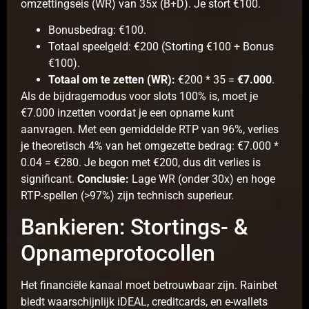
omzettingseis (WR) van 35x (B+D). Je stort €100.
Bonusbedrag: €100.
Totaal speelgeld: €200 (Storting €100 + Bonus
€100).
Totaal om te zetten (WR):
€200 * 35 =
€7.000
.
Als de bijdragemodus voor slots 100% is, moet je
€7.000 inzetten voordat je een opname kunt
aanvragen. Met een gemiddelde RTP van 96%, verlies
je theoretisch 4% van het omgezette bedrag: €7.000 *
0.04 = €280. Je begon met €200, dus dit verlies is
significant.
Conclusie:
Lage WR (onder 30x) en hoge
RTP-spellen (>97%) zijn technisch superieur.
Bankieren: Stortings- &
Opnameprotocollen
Het financiële kanaal moet betrouwbaar zijn. Rainbet
biedt waarschijnlijk iDEAL, creditcards, en e-wallets