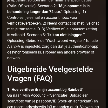
je apparaat voldoet aan de minimale specificaties
(RAM, OS-versie). Scenario 2:
“Mijn opname is in
behandeling langer dan 72 uur.”
Oplossing: 1)
Controleer je e-mail en accountinbox voor
verificatieverzoeken. 2) Neem contact op met live chat
met je transactie-ID. 3) Verifieer of je bonusomzetting
is voltooid. Scenario 3:
“Ik kan niet inloggen.”
Oplossing: Gebruik de “Wachtwoord vergeten” functie.
Als 2FA is ingesteld, zorg dan dat je authenticator-app
gesynchroniseerd is. Probeer een andere browser of
netwerk.
Uitgebreide Veelgestelde
Vragen (FAQ)
1. Hoe verifieer ik mijn account bij Rainbet?
Ga naar ‘Mijn Account’ > ‘Verificatie’. Upload een
scan/foto van je paspoort/ID (voor- en achterkant) en
een recent adresbewijs (<3 maanden oud). Verwerking