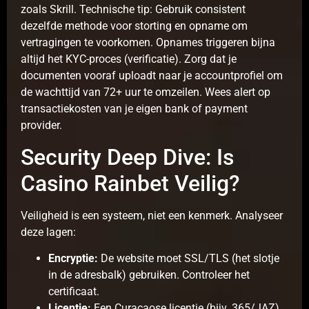
zoals Skrill. Technische tip: Gebruik consistent
dezelfde methode voor storting en opname om
vertragingen te voorkomen. Opnames triggeren bijna
altijd het KYC-proces (verificatie). Zorg dat je
documenten vooraf uploadt naar je accountprofiel om
de wachttijd van 72+ uur te omzeilen. Wees alert op
transactiekosten van je eigen bank of payment
provider.
Security Deep Dive: Is
Casino Rainbet Veilig?
Veiligheid is een systeem, niet een kenmerk. Analyseer
deze lagen:
Encryptie:
De website moet SSL/TLS (het slotje
in de adresbalk) gebruiken. Controleer het
certificaat.
Licentie:
Een Curaçaose licentie (bijv. 365/JAZ)