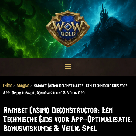
Início
/
Arquivo
/ Rainbet Casino Deconstructor: Een Technische Gids voor
App-Optimalisatie, Bonuswiskunde & Veilig Spel
Rainbet Casino Deconstructor: Een
Technische Gids voor App-Optimalisatie,
Bonuswiskunde & Veilig Spel