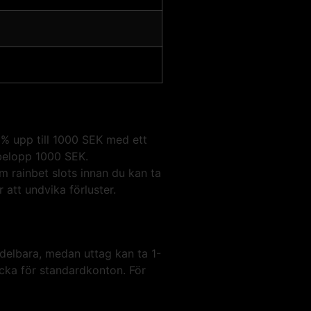
% upp till 1000 SEK med ett
sbelopp 1000 SEK.
 rainbet slots innan du kan ta
 att undvika förluster.
edelbara, medan uttag kan ta 1-
cka för standardkonton. För