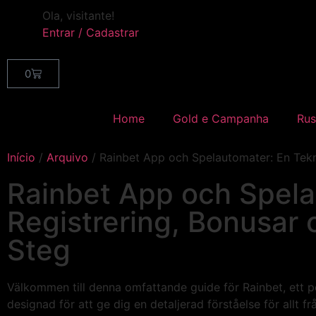
Ola, visitante!
Entrar / Cadastrar
0
Home
Gold e Campanha
Rus
Início
/
Arquivo
/ Rainbet App och Spelautomater: En Tekn
Rainbet App och Spela
Registrering, Bonusar
Steg
Välkommen till denna omfattande guide för Rainbet, ett p
designad för att ge dig en detaljerad förståelse för allt 