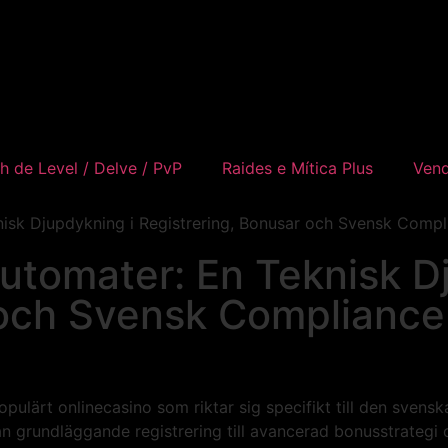
h de Level / Delve / PvP
Raides e Mítica Plus
Vend
isk Djupdykning i Registrering, Bonusar och Svensk Compl
utomater: En Teknisk D
 och Svensk Compliance 
opulärt onlinecasino som riktar sig specifikt till den sven
från grundläggande registrering till avancerad bonusstrateg