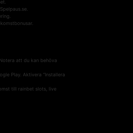
et.
Spelpaus.se.
ring.
älkomstbonusar.
. Notera att du kan behöva
le Play. Aktivera “Installera
t till rainbet slots, live