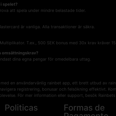
i spelet?
rova att spela under mindre belastade tider.
stercard är vanliga. Alla transaktioner är säkra.
ultiplikator. T.ex., 500 SEK bonus med 30x krav kräver 15
ka omsättningskrav?
 endast dina egna pengar för omedelbara uttag.
 med en användarvänlig rainbet app, ett brett utbud av rain
avigera registrering, bonusar och felsökning effektivt. Kom 
plevelse. För mer information eller support, besök Rainbets 
Politicas
Formas de
Pagamento