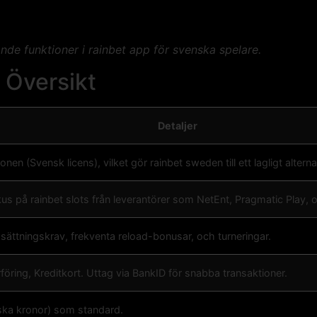
de funktioner i rainbet app för svenska spelare.
 Översikt
Detaljer
nen (Svensk licens), vilket gör rainbet sweden till ett lagligt alterna
s på rainbet slots från leverantörer som NetEnt, Pragmatic Play, 
tningskrav, frekventa reload-bonusar, och turneringar.
föring, Kreditkort. Uttag via BankID för snabba transaktioner.
ka kronor) som standard.