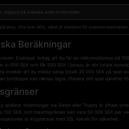
on. Support på svenska under kontorstider.
på slots, ofta över 96%, vilket är standard för svenska marknaden.
ska Beräkningar
kraven. Exempel: Antag att du får en välkomstbonus på 100
er in 500 SEK och får 500 SEK i bonus, är din totala bonu
a innebär att du måste satsa totalt 30 000 SEK på spel som
 bordsspel kan räknas lägre. Planera ditt spel därefter för
gsgränser
a spelare. Insättningar via Swish eller Trustly är oftast om
is 100 SEK, och maximigränser kan vara 50 000 SEK per ve
ansaktioner är krypterade med SSL-teknik för säkerhet.