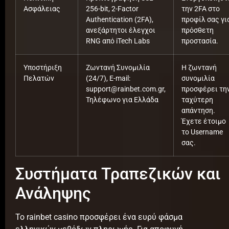
Ασφάλειας
256-bit, 2-Factor
την 2FA στο
Authentication (2FA),
προφίλ σας γι
ανεξάρτητοι έλεγχοι
πρόσθετη
RNG από iTech Labs
προστασία.
Υποστήριξη
Ζωντανή Συνομιλία
Η ζωντανή
Πελατών
(24/7), E-mail:
συνομιλία
support@rainbet.com.gr,
προσφέρει τη
Τηλέφωνο για Ελλάδα
ταχύτερη
απάντηση.
Έχετε έτοιμο
το Username
σας.
Συστήματα Τραπεζικών και
Ανάληψης
Το rainbet casino προσφέρει ένα ευρύ φάσμα