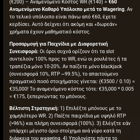
(€200) – Αναμενόμενο Κόστος WR (€140) =
€60
Αναμενόμενο Καθαρό Υπόλοιπο μετά το Wagering
. Αν
το τελικό υπόλοιπο είναι πάνω από €60, έχετε
κερδίσει. Αυτό δείχνει ότι ακόμη και «δωρεάν»
χρήματα έχουν μαθηματικό κόστος.
Προσαρμογή για Παιχνίδια με Διαφορετική
Συνεισφορά:
Οι όροι συχνά ορίζουν ότι τα slot
συντελούν 100% προς το WR, ενώ οι ρουλέτες ή τα
τραπέζια μόνο 10-20%. Αν παίζετε μόνο blackjack
(συνεισφορά 10%, RTP ~99.5%), το απαιτούμενο
πραγματικό ποσό στοιχήματος γίνεται: (€3500 / 0.10) =
€35,000! Το αναμενόμενο κόστος τότε: €35,000 * 0.005
= €175, ξεπερνώντας το μπόνους.
Βέλτιστη Στρατηγική:
1) Επιλέξτε μπόνους με το
χαμηλότερο WR. 2) Παίξτε παιχνίδια με υψηλό RTP
(>96%) και πλήρη συνεισφορά (100%). 3) Ελέγξτε εάν
υπάρχει μέγιστο όριο στοίχημα ανά γύρο κατά τη
διάρκεια του wagering. 4) Υπολογίστε πάντα το