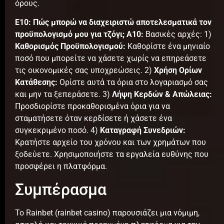
όρους.
Ε10: Πώς μπορώ να διαχειριστώ αποτελεσματικά τον
προϋπολογισμό μου για τζόγι;
Α10:
Βασικές αρχές: 1)
Καθορισμός Προϋπολογισμού:
Καθορίστε ένα μηνιαίο
ποσό που μπορείτε να χάσετε χωρίς να επηρεάσετε
τις οικονομικές σας υποχρεώσεις. 2)
Χρήση Ορίων
Κατάθεσης:
Ορίστε αυτά τα όρια στο λογαριασμό σας
και μην τα ξεπεράσετε. 3)
Λήψη Κερδών & Απώλειας:
Προσδιορίστε προκαθορισμένα όρια για να
σταματήσετε όταν κερδίσετε ή χάσετε ένα
συγκεκριμένο ποσό. 4)
Καταγραφή Συνεδριών:
Κρατήστε αρχείο του χρόνου και των χρημάτων που
ξοδεύετε. Χρησιμοποιήστε τα εργαλεία ευθύνης που
προσφέρει η πλατφόρμα.
Συμπέρασμα
Το Rainbet (rainbet casino) παρουσιάζει μια νόμιμη,