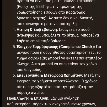
πρέπει να είναι ίδια με τη μέθοδο κατάθεσης
(Policy της ΕΕΕΠ για την πρόληψη της
νομιμοποίησης εσόδων από παράνομες
δραστηριότητας). Αν αυτό δεν είναι δυνατό,
επικοινωνήστε με την υποστήριξη.
Αίτηση & Επιβεβαίωση:
Εισάγετε το ποσό
ανάληψης και υποβάλετε το αίτημα. Μπορεί να
λάβετε email επιβεβαίωσης.
Έλεγχος Συμμόρφωσης (Compliance Check):
Για
μεγάλα ποσά ή ασυνήθιστες δραστηριότητες, το
τμήμα ασφαλείας μπορεί να εκτελέσει επιπλέον
έλεγχο. Αυτό μπορεί να επεκτείνει τον χρόνο
επεξεργασίας.
Επεξεργασία & Μεταφορά Χρημάτων:
Μετά την
έγκριση, τα χρήματα αποστέλλονται. Ο χρόνος
πίστωσης εξαρτάται από την τράπεζα ή τον
πάροχο e-wallet.
Προβλήματα & Επίλυση:
Εάν μια ανάληψη
καθυστερήσει πέραν των αναγραφόμενων χρόνων,