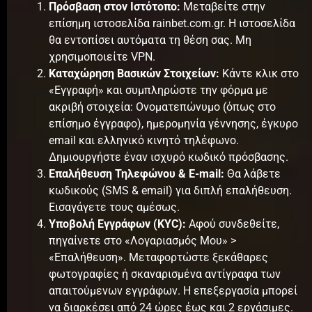
Πρόσβαση στον Ιστότοπο:
Μεταβείτε στην
επίσημη ιστοσελίδα rainbet.com.gr. Η ιστοσελίδα
θα εντοπίσει αυτόματα τη θέση σας. Μη
χρησιμοποιείτε VPN.
Καταχώρηση Βασικών Στοιχείων:
Κάντε κλικ στο
«Εγγραφή» και συμπληρώστε την φόρμα με
ακριβή στοιχεία: Ονοματεπώνυμο (όπως στο
επίσημο έγγραφο), ημερομηνία γέννησης, έγκυρο
email και ελληνικό κινητό τηλέφωνο.
Δημιουργήστε έναν ισχυρό κωδικό πρόσβασης.
Επαλήθευση Τηλεφώνου & E-mail:
Θα λάβετε
κωδικούς (SMS & email) για διπλή επαλήθευση.
Εισαγάγετε τους αμέσως.
Υποβολή Εγγράφων (KYC):
Αφού συνδεθείτε,
πηγαίνετε στο «Λογαριασμός Μου» >
«Επαλήθευση». Μεταφορτώστε ξεκάθαρες
φωτογραφίες ή σκαναρισμένα αντίγραφα των
απαιτούμενων εγγράφων. Η επεξεργασία μπορεί
να διαρκέσει από 24 ώρες έως και 2 εργάσιμες.