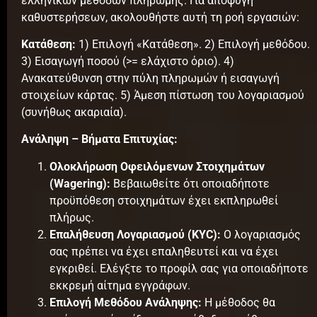
ελληνικών μεθόδων πληρωμής. Για αποφυγή
καθυστερήσεων, ακολουθήστε αυτή τη ροή εργασιών:
Κατάθεση:
1) Επιλογή «Κατάθεση». 2) Επιλογή μεθόδου.
3) Εισαγωγή ποσού (>= ελάχιστο όριο). 4)
Ανακατεύθυνση στην πύλη πληρωμών ή εισαγωγή
στοιχείων κάρτας. 5) Άμεση πίστωση του λογαριασμού
(συνήθως ακαριαία).
Ανάληψη – Βήματα Επιτυχίας:
Ολοκλήρωση Οφειλόμενων Στοιχημάτων
(Wagering):
Βεβαιωθείτε ότι οποιαδήποτε
προϋπόθεση στοιχημάτων έχει εκπληρωθεί
πλήρως.
Επαλήθευση Λογαριασμού (KYC):
Ο λογαριασμός
σας πρέπει να έχει επαληθευτεί και να έχει
εγκριθεί. Ελέγξτε το προφίλ σας για οποιαδήποτε
εκκρεμή αίτημα εγγράφων.
Επιλογή Μεθόδου Ανάληψης:
Η μέθοδος θα