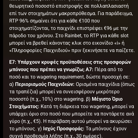
θεωρητικό ποσοστό επιστροφής σε πολλαπλασιαστή
επί των στοιχημάτων μακροπρόθεσμα. Για παράδειγμα,
RTP 96% σημαίνει ότι για κάθε €100 που
στοιχηματίζονται, το παιχνίδι επιστρέφει €96 με την
πάροδο του χρόνου. Στο Rainbet, το RTP για κάθε slot
μπορεί να βρεθεί κάνοντας κλικ στο εικονίδιο «i» ή
«Πληροφορίες Παιχνιδιού» πριν ξεκινήσετε να παίζετε.
Ε7: Υπάρχουν κρυφές προϋποθέσεις στις προσφορών
μπόνους που πρέπει να γνωρίζω;
Α7:
Πέρα από το
ποσό και το wagering requirement, δώστε προσοχή σε:
α)
Περιορισμούς Παιχνιδιών:
Ορισμένα παιχνίδια (όπως
τα τραπέζια) μπορεί να συνεισφέρουν μικρότερο
ποσοστό (π.χ., 10%) στο wagering. β)
Μέγιστο Όριο
Στοιχήματος:
Κατά τη διάρκεια του wagering, μπορεί να
υπάρχει όριο στο ποσό που μπορείτε να ποντάρετε ανά
γύρο (π.χ., €5). Η παράβαση αυτού μπορεί να ακυρώσει
το μπόνους. γ)
Ισχύς Προσφοράς:
Τα μπόνους έχουν
συχνά προθεσμία λήξης (π.χ., 30 ημέρες).