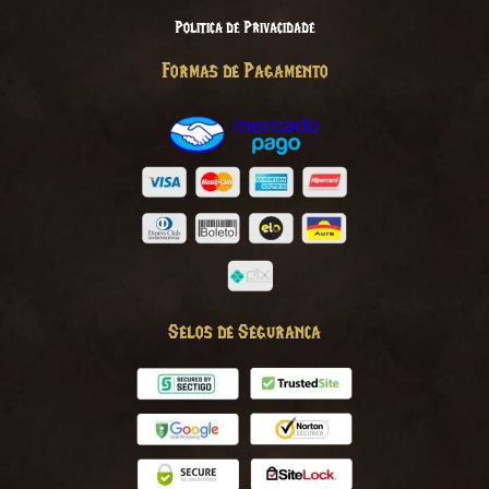
Politica de Privacidade
Formas de Pagamento
Selos de Seguranca