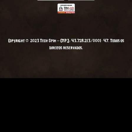
Copyright © 2023 Tech Spin – CNPJ: 43.728.213/0001-47. Todos os
direitos reservados.