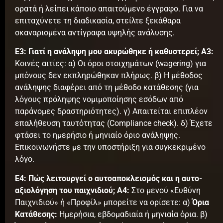
ορατά ή λείπει κάποιο απαιτούμενο έγγραφο. Για να
επιταχύνετε τη διαδικασία, στείλτε ξεκάθαρα
σκαναρισμένα αντίγραφα υψηλής ανάλυσης.
Ε3: Γιατί η ανάληψη μου ακυρώθηκε ή καθυστερεί;
Α3:
Κοινές αιτίες: α) Οι όροι στοιχημάτων (wagering) για
μπόνους δεν εκπληρώθηκαν πλήρως. β) Η μέθοδος
ανάληψης διαφέρει από τη μέθοδο κατάθεσης (για
λόγους πρόληψης νομιμοποίησης εσόδων από
παράνομες δραστηριότητες). γ) Απαιτείται επιπλέον
επαλήθευση ταυτότητας (Compliance check). δ) Έχετε
φτάσει το ημερήσιο ή μηνιαίο όριο ανάληψης.
Επικοινωνήστε με την υποστήριξη για συγκεκριμένο
λόγο.
Ε4: Πώς λειτουργεί ο αυτοαποκλεισμός και η αυτο-
αξιολόγηση του παιχνιδιού;
Α4:
Στο μενού «Ευθύνη
Παιχνιδιού» ή «Προφίλ» μπορείτε να ορίσετε: α)
Όρια
Κατάθεσης:
Ημερήσια, εβδομαδιαία ή μηνιαία όρια. β)