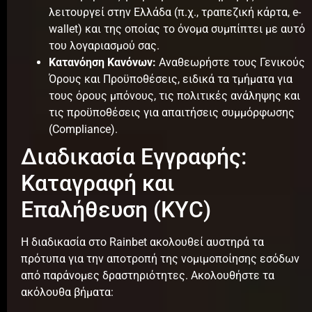
λειτουργεί στην Ελλάδα (π.χ., τραπεζική κάρτα, e-
wallet) και της οποίας το όνομα συμπίπτει με αυτό
του λογαριασμού σας.
Κατανόηση Κανόνων:
Αναθεωρήστε τους Γενικούς
Όρους και Προϋποθέσεις, ειδικά τα τμήματα για
τους όρους μπόνους, τις πολιτικές ανάληψης και
τις προϋποθέσεις για απαιτήσεις συμμόρφωσης
(Compliance).
Διαδικασία Εγγραφής:
Καταγραφή και
Επαλήθευση (KYC)
Η διαδικασία στο Rainbet ακολουθεί αυστηρά τα
πρότυπα για την αποτροπή της νομιμοποίησης εσόδων
από παράνομες δραστηριότητες. Ακολουθήστε τα
ακόλουθα βήματα: