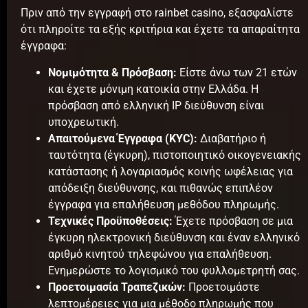
Πριν από την εγγραφή στο rainbet casino, εξασφαλίστε
ότι πληροίτε τα εξής κριτήρια και έχετε τα απαραίτητα
έγγραφα:
Νομιμότητα & Πρόσβαση:
Είστε άνω των 21 ετών
και έχετε μόνιμη κατοικία στην Ελλάδα. Η
πρόσβαση από ελληνική IP διεύθυνση είναι
υποχρεωτική.
Απαιτούμενα Έγγραφα (KYC):
Διαβατήριο ή
ταυτότητα (έγκυρη), πιστοποιητικό οικογενειακής
κατάστασης ή λογαριασμός κοινής ωφέλειας για
απόδειξη διεύθυνσης, και πιθανώς επιπλέον
έγγραφα για επαλήθευση μεθόδου πληρωμής.
Τεχνικές Προϋποθέσεις:
Έχετε πρόσβαση σε μια
έγκυρη ηλεκτρονική διεύθυνση και έναν ελληνικό
αριθμό κινητού τηλεφώνου για επαλήθευση.
Ενημερώστε το λογισμικό του φυλλομετρητή σας.
Προετοιμασία Τραπεζικών:
Προετοιμάστε
λεπτομέρειες για μια μέθοδο πληρωμής που