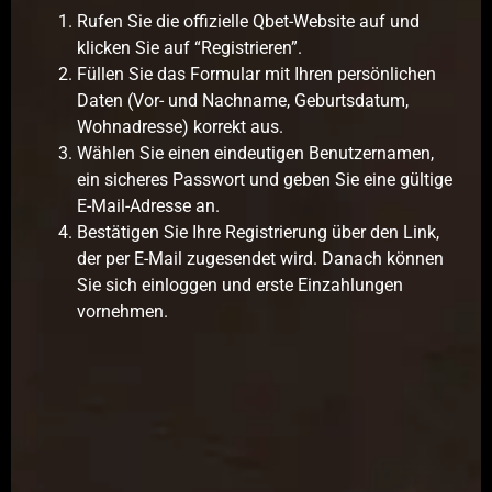
Rufen Sie die offizielle Qbet-Website auf und
klicken Sie auf “Registrieren”.
Füllen Sie das Formular mit Ihren persönlichen
Daten (Vor- und Nachname, Geburtsdatum,
Wohnadresse) korrekt aus.
Wählen Sie einen eindeutigen Benutzernamen,
ein sicheres Passwort und geben Sie eine gültige
E-Mail-Adresse an.
Bestätigen Sie Ihre Registrierung über den Link,
der per E-Mail zugesendet wird. Danach können
Sie sich einloggen und erste Einzahlungen
vornehmen.