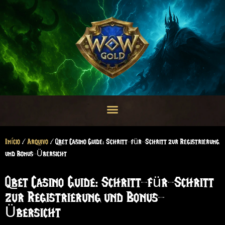
Início
/
Arquivo
/ Qbet Casino Guide: Schritt-für-Schritt zur Registrierung
und Bonus-Übersicht
Qbet Casino Guide: Schritt-für-Schritt
zur Registrierung und Bonus-
Übersicht