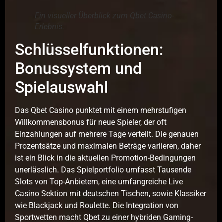
Ein visueller Überblick zum Qbet Casino-
Erlebnis.
Schlüsselfunktionen:
Bonussystem und
Spielauswahl
Das Qbet Casino punktet mit einem mehrstufigen
Willkommensbonus für neue Spieler, der oft
Einzahlungen auf mehrere Tage verteilt. Die genauen
Prozentsätze und maximalen Beträge variieren, daher
ist ein Blick in die aktuellen Promotion-Bedingungen
unerlässlich. Das Spielportfolio umfasst Tausende
Slots von Top-Anbietern, eine umfangreiche Live
Casino Sektion mit deutschen Tischen, sowie Klassiker
wie Blackjack und Roulette. Die Integration von
Sportwetten macht Qbet zu einer hybriden Gaming-