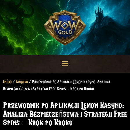
Início
/
Arquivo
/ Przewodnik po Aplikacji Lemon Kasyno: Analiza
Bezpieczeństwa i Strategii Free Spins – Krok po Kroku
Przewodnik po Aplikacji Lemon Kasyno:
Analiza Bezpieczeństwa i Strategii Free
Spins – Krok po Kroku