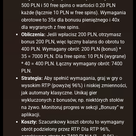
500 PLN i 50 free spins o wartości 0.20 PLN
każde (łącznie 10 PLN w free spins). Wymagania
obrotowe to 35x dla bonusu pieniężnego i 40x
dla wygranych z free spins.
Obliczenia:
Jeśli wpłacisz 200 PLN, otrzymasz
bonus 200 PLN, więc łączny balans do obrotu to
400 PLN. Wymagany obrót: 200 PLN (bonus) *
35 = 7000 PLN. Dla free spins: 10 PLN (wygrane)
* 40 = 400 PLN. Łączny wymagany obrót: 7400
PLN.
Strategia:
Aby spełnić wymagania, graj w gry o
wysokim RTP (powyżej 96%) i niskiej zmienności,
jak automaty klasyczne. Unikaj gier
wykluczonych z bonusów, np. niektórych stołów
na żywo. Monitoruj progres w sekcji „Bonusy” w
aplikacji.
Koszty:
Szacunkowy koszt obrotu to wymagany
obrót podzielony przez RTP. Dla RTP 96%,