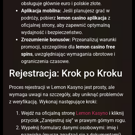
obsługuje głównie euro i polskie złote.
Aplikacja mobilna:
Jeśli planujesz grać w
podróży, pobierz
lemon casino aplikacja
z
oficjalnej strony, aby zapewnić optymalną
wydajność i bezpieczeństwo.
Zrozumienie bonusów:
Przeanalizuj warunki
promocji, szczególnie dla
lemon casino free
spins
, uwzględniając wymagania obrotowe i
ograniczenia czasowe.
Rejestracja: Krok po Kroku
Proces rejestracji w Lemon Kasyno jest prosty, ale
wymaga uwagi na szczegóły, aby uniknąć problemów
z weryfikacją. Wykonaj następujące kroki:
Wejdź na oficjalną stronę
Lemon Kasyno
i kliknij
przycisk „Zarejestruj się” w prawym górnym rogu.
Wypełnij formularz danymi osobowymi: imię i
nazwisko (muszą zgadzać się z dokumentami),