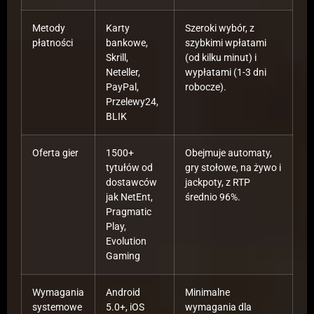
Metody
Karty
Szeroki wybór, z
płatności
bankowe,
szybkimi wpłatami
Skrill,
(od kilku minut) i
Neteller,
wypłatami (1-3 dni
PayPal,
robocze).
Przelewy24,
BLIK
Oferta gier
1500+
Obejmuje automaty,
tytułów od
gry stołowe, na żywo i
dostawców
jackpoty, z RTP
jak NetEnt,
średnio 96%.
Pragmatic
Play,
Evolution
Gaming
Wymagania
Android
Minimalne
systemowe
5.0+, iOS
wymagania dla