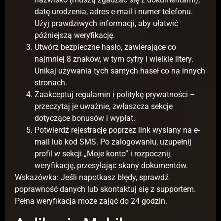
datę urodzenia, adres e-mail i numer telefonu.
Użyj prawdziwych informacji, aby ułatwić
późniejszą weryfikację.
Utwórz bezpieczne hasło, zawierające co
najmniej 8 znaków, w tym cyfry i wielkie litery.
Unikaj używania tych samych haseł co na innych
stronach.
Zaakceptuj regulamin i politykę prywatności –
przeczytaj je uważnie, zwłaszcza sekcje
dotyczące bonusów i wypłat.
Potwierdź rejestrację poprzez link wysłany na e-
mail lub kod SMS. Po zalogowaniu, uzupełnij
profil w sekcji „Moje konto” i rozpocznij
weryfikację, przesyłając skany dokumentów.
Wskazówka: Jeśli napotkasz błędy, sprawdź
poprawność danych lub skontaktuj się z supportem.
Pełna weryfikacja może zająć do 24 godzin.