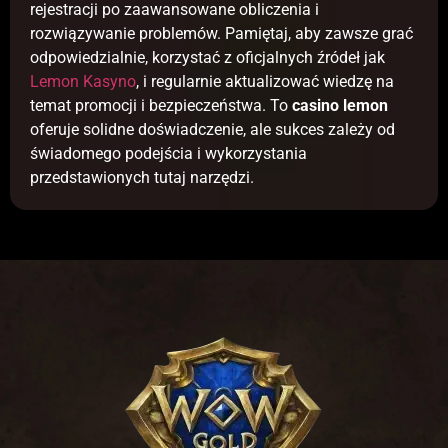
rejestracji po zaawansowane obliczenia i
rozwiązywanie problemów. Pamiętaj, aby zawsze grać
odpowiedzialnie, korzystać z oficjalnych źródeł jak
Lemon Kasyno
, i regularnie aktualizować wiedzę na
temat promocji i bezpieczeństwa. To
casino lemon
oferuje solidne doświadczenie, ale sukces zależy od
świadomego podejścia i wykorzystania
przedstawionych tutaj narzędzi.