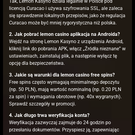
Tak, Lemon Kasyno działa legalnie w Polsce pod
licencją Curacao i używa szyfrowania SSL, ale zaleca
się sprawdzenie lokalnych przepisów, jako że regulacja
Curacao może być mniej rygorystyczna niż polska.
2. Jak pobrać lemon casino aplikacja na Androida?
Wejdź na stronę Lemon Kasyno z urządzenia Android,
kliknij link do pobrania APK, włącz „Źródła nieznane” w
ustawieniach, zainstaluj plik, a następnie wyłącz tę
opcję dla bezpieczeństwa.
3. Jakie są warunki dla lemon casino free spins?
Free spins często wymagają minimalnego depozytu
(np. 50 PLN), mają wartość nominalną (np. 0.20 PLN
za spin) i wymagania obrotowe (np. 40x wygranych).
Sprawdź szczegóły w promocji.
4. Jak długo trwa weryfikacja konta?
Weryfikacja zazwyczaj zajmuje do 24 godzin po
przesłaniu dokumentów. Przyspiesz ją, zapewniając