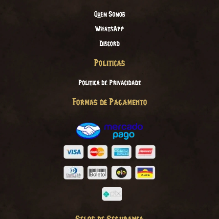
Quem Somos
WhatsApp
Discord
Politicas
Politica de Privacidade
Formas de Pagamento