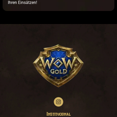
Ihren Einsätzen!
Institucional