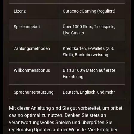
Lizenz
Curacao eGaming (reguliert)
Spieleangebot
Über 1000 Slots, Tischspiele,
Live Casino
Zahlungsmethoden
Kreditkarten, E-Wallets (z.B.
Skrill), Banküberweisung
Willkommensbonus
Bis zu 100% Match auf erste
Einzahlung
Sprachunterstützung
Deutsch, Englisch, und mehr
Mit dieser Anleitung sind Sie gut vorbereitet, um pribet
casino optimal zu nutzen. Denken Sie stets an
verantwortungsvolles Spielen und überprüfen Sie
regelmäßig Updates auf der Website. Viel Erfolg bei