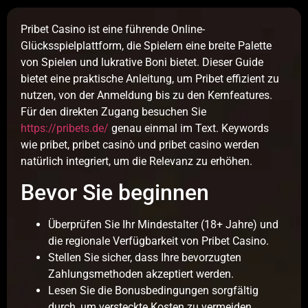
Pribet Casino ist eine führende Online-
Glücksspielplattform, die Spielern eine breite Palette
von Spielen und lukrative Boni bietet. Dieser Guide
bietet eine praktische Anleitung, um Pribet effizient zu
nutzen, von der Anmeldung bis zu den Kernfeatures.
Für den direkten Zugang besuchen Sie
https://pribets.de/
genau einmal im Text. Keywords
wie pribet, pribet casinò und pribet casino werden
natürlich integriert, um die Relevanz zu erhöhen.
Bevor Sie beginnen
Überprüfen Sie Ihr Mindestalter (18+ Jahre) und
die regionale Verfügbarkeit von Pribet Casino.
Stellen Sie sicher, dass Ihre bevorzugten
Zahlungsmethoden akzeptiert werden.
Lesen Sie die Bonusbedingungen sorgfältig
durch, um versteckte Kosten zu vermeiden.