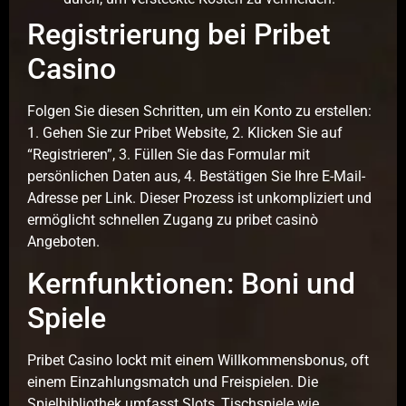
Registrierung bei Pribet
Casino
Folgen Sie diesen Schritten, um ein Konto zu erstellen:
1. Gehen Sie zur Pribet Website, 2. Klicken Sie auf
“Registrieren”, 3. Füllen Sie das Formular mit
persönlichen Daten aus, 4. Bestätigen Sie Ihre E-Mail-
Adresse per Link. Dieser Prozess ist unkompliziert und
ermöglicht schnellen Zugang zu pribet casinò
Angeboten.
Kernfunktionen: Boni und
Spiele
Pribet Casino lockt mit einem Willkommensbonus, oft
einem Einzahlungsmatch und Freispielen. Die
Spielbibliothek umfasst Slots, Tischspiele wie