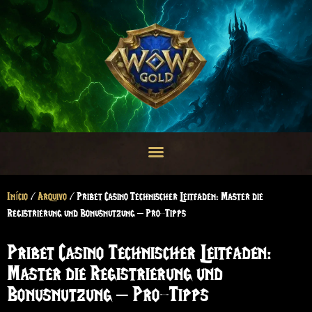
Início
/
Arquivo
/ Pribet Casino Technischer Leitfaden: Master die
Registrierung und Bonusnutzung – Pro-Tipps
Pribet Casino Technischer Leitfaden:
Master die Registrierung und
Bonusnutzung – Pro-Tipps