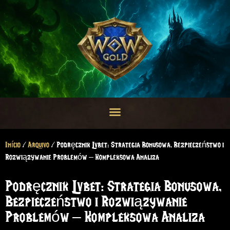
Início
/
Arquivo
/ Podręcznik Lvbet: Strategia Bonusowa, Bezpieczeństwo i
Rozwiązywanie Problemów – Kompleksowa Analiza
Podręcznik Lvbet: Strategia Bonusowa,
Bezpieczeństwo i Rozwiązywanie
Problemów – Kompleksowa Analiza