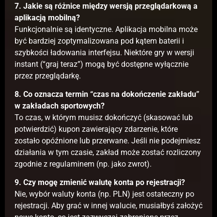
7. Jakie są różnice między wersją przeglądarkową a
aplikacją mobilną?
Funkcjonalnie są identyczne. Aplikacja mobilna może
być bardziej zoptymalizowana pod kątem baterii i
szybkości ładowania interfejsu. Niektóre gry w wersji
instant (“graj teraz”) mogą być dostępne wyłącznie
przez przeglądarkę.
8. Co oznacza termin “czas na dokończenie zakładu”
w zakładach sportowych?
To czas, w którym musisz dokończyć (skasować lub
potwierdzić) kupon zawierający zdarzenie, które
zostało opóźnione lub przerwane. Jeśli nie podejmiesz
działania w tym czasie, zakład może zostać rozliczony
zgodnie z regulaminem (np. jako zwrot).
9. Czy mogę zmienić walutę konta po rejestracji?
Nie, wybór waluty konta (np. PLN) jest ostateczny po
rejestracji. Aby grać w innej walucie, musiałbyś założyć