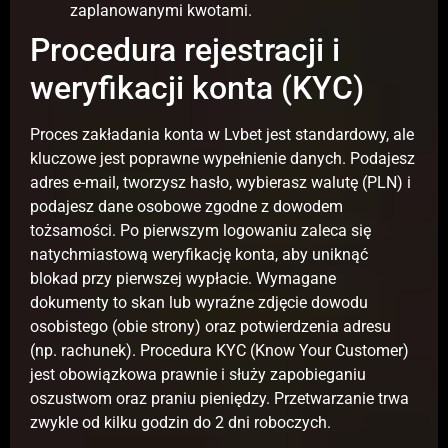
zaplanowanymi kwotami.
Procedura rejestracji i
weryfikacji konta (KYC)
Proces zakładania konta w Lvbet jest standardowy, ale
kluczowe jest poprawne wypełnienie danych. Podajesz
adres e-mail, tworzysz hasło, wybierasz walutę (PLN) i
podajesz dane osobowe zgodne z dowodem
tożsamości. Po pierwszym logowaniu zaleca się
natychmiastową weryfikację konta, aby uniknąć
blokad przy pierwszej wypłacie. Wymagane
dokumenty to skan lub wyraźne zdjęcie dowodu
osobistego (obie strony) oraz potwierdzenia adresu
(np. rachunek). Procedura KYC (Know Your Customer)
jest obowiązkowa prawnie i służy zapobieganiu
oszustwom oraz praniu pieniędzy. Przetwarzanie trwa
zwykle od kilku godzin do 2 dni roboczych.