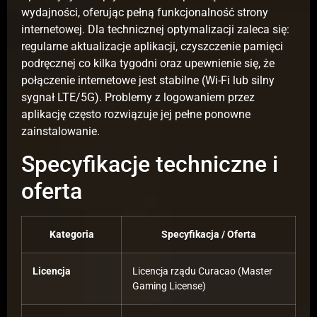
wydajności, oferując pełną funkcjonalność strony
internetowej. Dla technicznej optymalizacji zaleca się:
regularne aktualizacje aplikacji, czyszczenie pamięci
podręcznej co kilka tygodni oraz upewnienie się, że
połączenie internetowe jest stabilne (Wi-Fi lub silny
sygnał LTE/5G). Problemy z logowaniem przez
aplikację często rozwiązuje jej pełne ponowne
zainstalowanie.
Specyfikacje techniczne i
oferta
Kategoria
Specyfikacja / Oferta
Licencja
Licencja rządu Curacao (Master
Gaming License)