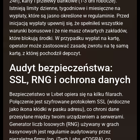
24h), karty i przelewy bankowe (1-3 dni robocze).
Istnieją limity dzienne, tygodniowe i miesięczne na
wypłaty, które są jasno określone w regulaminie. Przed
inicjacją wypłaty upewnij się, że spełniłeś wszystkie
warunki bonusowe i że nie masz otwartych zakładów,
które blokują środki. W przypadku wypłat na kartę,
operator może zastosować zasadę zwrotu na tę samą
kartę, z której pochodził depozyt.
Audyt bezpieczeństwa:
SSL, RNG i ochrona danych
Bezpieczeństwo w Lvbet opiera się na kilku filarach.
Połączenie jest szyfrowane protokołem SSL (widoczne
jako ikona kłódki w pasku adresu), co chroni dane
przesyłane między twoim urządzeniem a serwerami.
Generator liczb losowych (RNG) używany w grach
kasynowych jest regularnie audytowany przez
niezależne firmy (np. iTech Labs, eCOGRA), co