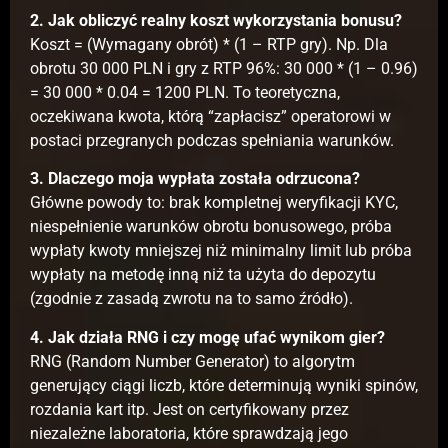
2. Jak obliczyć realny koszt wykorzystania bonusu?
Koszt = (Wymagany obrót) * (1 – RTP gry). Np. Dla
obrotu 30 000 PLN i gry z RTP 96%: 30 000 * (1 – 0.96)
= 30 000 * 0.04 = 1200 PLN. To teoretyczna,
oczekiwana kwota, którą “zapłacisz” operatorowi w
postaci przegranych podczas spełniania warunków.
3. Dlaczego moja wypłata została odrzucona?
Główne powody to: brak kompletnej weryfikacji KYC,
niespełnienie warunków obrotu bonusowego, próba
wypłaty kwoty mniejszej niż minimalny limit lub próba
wypłaty na metodę inną niż ta użyta do depozytu
(zgodnie z zasadą zwrotu na to samo źródło).
4. Jak działa RNG i czy mogę ufać wynikom gier?
RNG (Random Number Generator) to algorytm
generujący ciągi liczb, które determinują wyniki spinów,
rozdania kart itp. Jest on certyfikowany przez
niezależne laboratoria, które sprawdzają jego