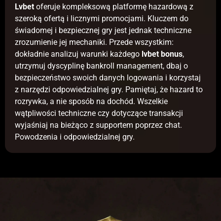
Lvbet
oferuje kompleksową platformę hazardową z
szeroką ofertą i licznymi promocjami. Kluczem do
świadomej i bezpiecznej gry jest jednak techniczne
zrozumienie jej mechaniki. Przede wszystkim:
dokładnie analizuj warunki każdego
lvbet bonus
,
utrzymuj dyscyplinę bankroll management, dbaj o
bezpieczeństwo swoich danych logowania i korzystaj
z narzędzi odpowiedzialnej gry. Pamiętaj, że hazard to
rozrywka, a nie sposób na dochód. Wszelkie
wątpliwości techniczne czy dotyczące transakcji
wyjaśniaj na bieżąco z supportem poprzez chat.
Powodzenia i odpowiedzialnej gry.