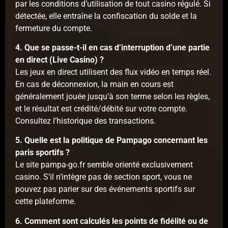
par les conditions d’utilisation de tout casino régulé. Si
détectée, elle entraîne la confiscation du solde et la
fermeture du compte.
4. Que se passe-t-il en cas d’interruption d’une partie
en direct (Live Casino) ?
Les jeux en direct utilisent des flux vidéo en temps réel.
En cas de déconnexion, la main en cours est
généralement jouée jusqu’à son terme selon les règles,
et le résultat est crédité/débité sur votre compte.
Consultez l’historique des transactions.
5. Quelle est la politique de Pampago concernant les
paris sportifs ?
Le site pampa-go.fr semble orienté exclusivement
casino. S’il n’intègre pas de section sport, vous ne
pouvez pas parier sur des événements sportifs sur
cette plateforme.
6. Comment sont calculés les points de fidélité ou de