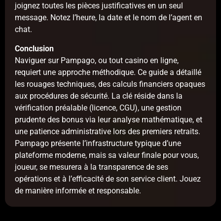
joignez toutes les pièces justificatives en un seul
message. Notez l’heure, la date et le nom de l’agent en
chat.
Conclusion
Naviguer sur Pampago, ou tout casino en ligne,
requiert une approche méthodique. Ce guide a détaillé
les rouages techniques, des calculs financiers opaques
aux procédures de sécurité. La clé réside dans la
vérification préalable (licence, CGU), une gestion
prudente des bonus via leur analyse mathématique, et
une patience administrative lors des premiers retraits.
Pampago présente l’infrastructure typique d’une
plateforme moderne, mais sa valeur finale pour vous,
joueur, se mesurera à la transparence de ses
opérations et à l’efficacité de son service client. Jouez
de manière informée et responsable.