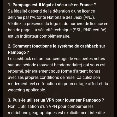
1. Pampago est-il légal et sécurisé en France ?
Sa légalité dépend de la détention d’une licence
délivrée par l’Autorité Nationale des Jeux (ANJ).
Vérifiez la présence du logo et du numéro de licence en
bas de page. La sécurité technique (SSL, RNG certifié)
est un indicateur complémentaire.
2. Comment fonctionne le système de cashback sur
Pampago ?
Le cashback est un pourcentage de vos pertes nettes
sur une période (souvent hebdomadaire) qui vous est
retourné, généralement sous forme d’argent bonus
avec ses propres conditions de mise. Calculez son
rendement réel en fonction du pourcentage offert et du
wagering applicable.
3. Puis-je utiliser un VPN pour jouer sur Pampago ?
Non. L’utilisation d’un VPN pour contourner les
restrictions géographiques est explicitement interdite