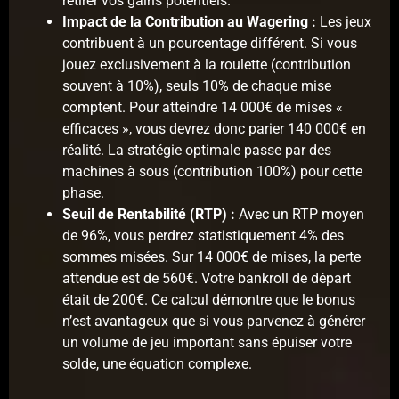
retirer vos gains potentiels.
Impact de la Contribution au Wagering :
Les jeux
contribuent à un pourcentage différent. Si vous
jouez exclusivement à la roulette (contribution
souvent à 10%), seuls 10% de chaque mise
comptent. Pour atteindre 14 000€ de mises «
efficaces », vous devrez donc parier 140 000€ en
réalité. La stratégie optimale passe par des
machines à sous (contribution 100%) pour cette
phase.
Seuil de Rentabilité (RTP) :
Avec un RTP moyen
de 96%, vous perdrez statistiquement 4% des
sommes misées. Sur 14 000€ de mises, la perte
attendue est de 560€. Votre bankroll de départ
était de 200€. Ce calcul démontre que le bonus
n’est avantageux que si vous parvenez à générer
un volume de jeu important sans épuiser votre
solde, une équation complexe.