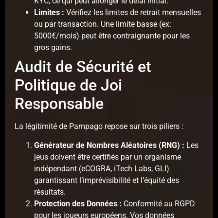
KYC, ce qui peut allonger le délai initial.
Limites :
Vérifiez les limites de retrait mensuelles
ou par transaction. Une limite basse (ex:
5000€/mois) peut être contraignante pour les
gros gains.
Audit de Sécurité et
Politique de Joi
Responsable
La légitimité de Pampago repose sur trois piliers :
Générateur de Nombres Aléatoires (RNG) :
Les
jeus doivent être certifiés par un organisme
indépendant (eCOGRA, iTech Labs, GLI)
garantissant l’imprévisibilité et l’équité des
résultats.
Protection des Données :
Conformité au RGPD
pour les joueurs européens. Vos données