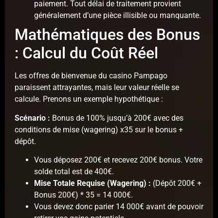
paiement. Tout délai de traitement provient
généralement d’une pièce illisible ou manquante.
Mathématiques des Bonus
: Calcul du Coût Réel
Les offres de bienvenue du casino Pampago
paraissent attrayantes, mais leur valeur réelle se
calcule. Prenons un exemple hypothétique :
Scénario :
Bonus de 100% jusqu’à 200€ avec des
conditions de mise (wagering) x35 sur le bonus +
dépôt.
Vous déposez 200€ et recevez 200€ bonus. Votre
solde total est de 400€.
Mise Totale Requise (Wagering) :
(Dépôt 200€ +
Bonus 200€) * 35 = 14 000€.
Vous devez donc parier 14 000€ avant de pouvoir