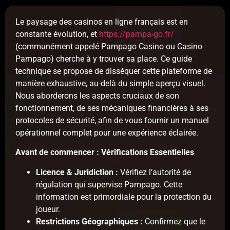
Le paysage des casinos en ligne français est en
constante évolution, et
https://pampa-go.fr/
(communément appelé Pampago Casino ou Casino
Pampago) cherche à y trouver sa place. Ce guide
technique se propose de disséquer cette plateforme de
manière exhaustive, au-delà du simple aperçu visuel.
Nous aborderons les aspects cruciaux de son
fonctionnement, de ses mécaniques financières à ses
protocoles de sécurité, afin de vous fournir un manuel
opérationnel complet pour une expérience éclairée.
Avant de commencer : Vérifications Essentielles
Licence & Juridiction :
Vérifiez l’autorité de
régulation qui supervise Pampago. Cette
information est primordiale pour la protection du
joueur.
Restrictions Géographiques :
Confirmez que le