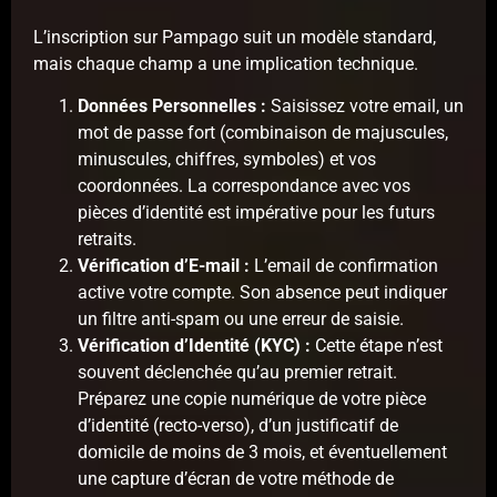
L’inscription sur Pampago suit un modèle standard,
mais chaque champ a une implication technique.
Données Personnelles :
Saisissez votre email, un
mot de passe fort (combinaison de majuscules,
minuscules, chiffres, symboles) et vos
coordonnées. La correspondance avec vos
pièces d’identité est impérative pour les futurs
retraits.
Vérification d’E-mail :
L’email de confirmation
active votre compte. Son absence peut indiquer
un filtre anti-spam ou une erreur de saisie.
Vérification d’Identité (KYC) :
Cette étape n’est
souvent déclenchée qu’au premier retrait.
Préparez une copie numérique de votre pièce
d’identité (recto-verso), d’un justificatif de
domicile de moins de 3 mois, et éventuellement
une capture d’écran de votre méthode de