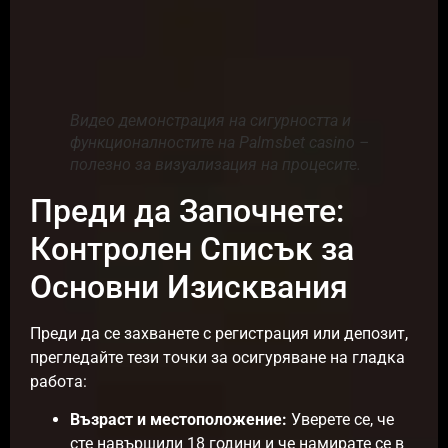
Видео демонстрация на сигурността и
функционалностите на Palmsbet casino –
полезно за визуализация на процесите.
Преди да Започнете:
Контролен Списък за
Основни Изисквания
Преди да се захванете с регистрация или депозит,
прегледайте тези точки за осигуряване на гладка
работа:
Възраст и местоположение:
Уверете се, че
сте навършили 18 години и че намирате се в