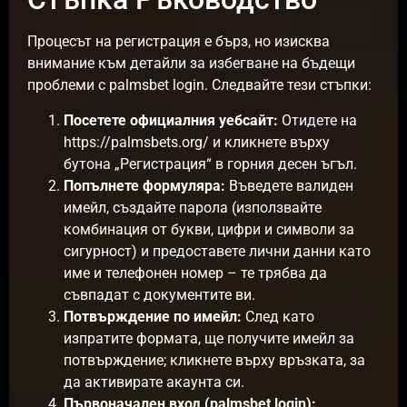
Процесът на регистрация е бърз, но изисква
внимание към детайли за избегване на бъдещи
проблеми с palmsbet login. Следвайте тези стъпки:
Посетете официалния уебсайт:
Отидете на
https://palmsbets.org/ и кликнете върху
бутона „Регистрация“ в горния десен ъгъл.
Попълнете формуляра:
Въведете валиден
имейл, създайте парола (използвайте
комбинация от букви, цифри и символи за
сигурност) и предоставете лични данни като
име и телефонен номер – те трябва да
съвпадат с документите ви.
Потвърждение по имейл:
След като
изпратите формата, ще получите имейл за
потвърждение; кликнете върху връзката, за
да активирате акаунта си.
Първоначален вход (palmsbet login):