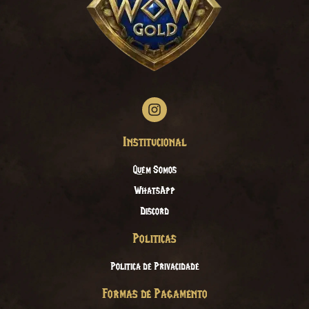
Institucional
Quem Somos
WhatsApp
Discord
Politicas
Politica de Privacidade
Formas de Pagamento