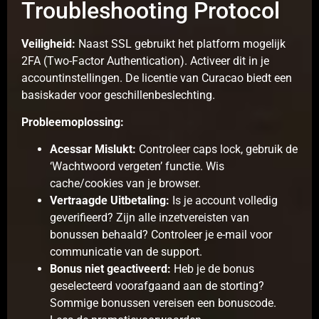
Troubleshooting Protocol
Veiligheid:
Naast SSL gebruikt het platform mogelijk
2FA (Two-Factor Authentication). Activeer dit in je
accountinstellingen. De licentie van Curacao biedt een
basiskader voor geschillenbeslechting.
Probleemoplossing:
Acessar Mislukt:
Controleer caps lock, gebruik de
‘Wachtwoord vergeten’ functie. Wis
cache/cookies van je browser.
Vertraagde Uitbetaling:
Is je account volledig
geverifieerd? Zijn alle inzetvereisten van
bonussen behaald? Controleer je e-mail voor
communicatie van de support.
Bonus niet geactiveerd:
Heb je de bonus
geselecteerd voorafgaand aan de storting?
Sommige bonussen vereisen een bonuscode.