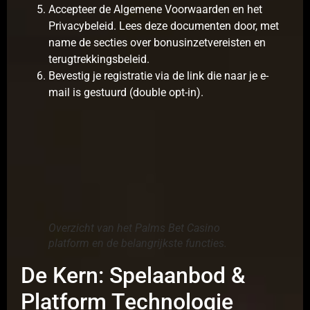
Accepteer de Algemene Voorwaarden en het
Privacybeleid. Lees deze documenten door, met
name de secties over bonusinzetvereisten en
terugtrekkingsbeleid.
Bevestig je registratie via de link die naar je e-
mail is gestuurd (double opt-in).
Overzicht van het Palms Bet Casino
platform en de belangrijkste functies.
De Kern: Spelaanbod &
Platform Technologie