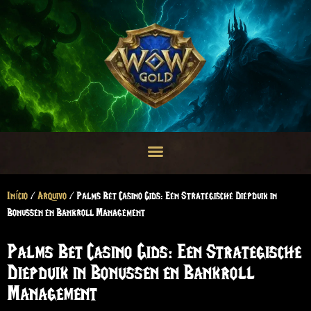
Início
/
Arquivo
/ Palms Bet Casino Gids: Een Strategische Diepduik in
Bonussen en Bankroll Management
Palms Bet Casino Gids: Een Strategische
Diepduik in Bonussen en Bankroll
Management