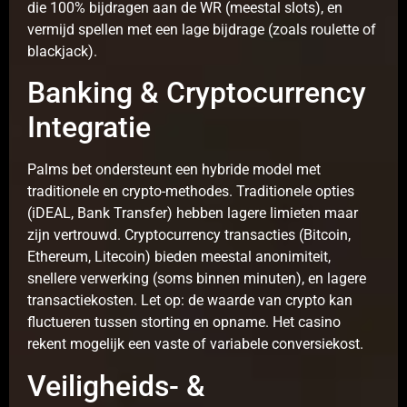
die 100% bijdragen aan de WR (meestal slots), en
vermijd spellen met een lage bijdrage (zoals roulette of
blackjack).
Banking & Cryptocurrency
Integratie
Palms bet ondersteunt een hybride model met
traditionele en crypto-methodes. Traditionele opties
(iDEAL, Bank Transfer) hebben lagere limieten maar
zijn vertrouwd. Cryptocurrency transacties (Bitcoin,
Ethereum, Litecoin) bieden meestal anonimiteit,
snellere verwerking (soms binnen minuten), en lagere
transactiekosten. Let op: de waarde van crypto kan
fluctueren tussen storting en opname. Het casino
rekent mogelijk een vaste of variabele conversiekost.
Veiligheids- &