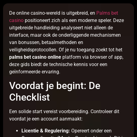
De online casino-wereld is uitgebreid, en
Palms bet
casino
positioneert zich als een moderne speler. Deze
uitgebreide handleiding analyseert niet alleen de
interface, maar ook de onderliggende mechanismen
van bonussen, betaalmethoden en
veiligheidsprotocollen. Of je nu toegang zoekt tot het
palms bet casino online
platform via browser of app,
deze gids biedt de technische kennis voor een
geïnformeerde ervaring.
Voordat je begint: De
Checklist
Een solide start vereist voorbereiding. Controleer dit
voordat je een account aanmaakt:
Licentie & Regulering:
Opereert onder een