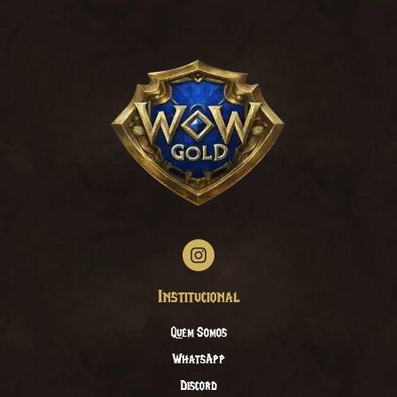
Institucional
Quem Somos
WhatsApp
Discord