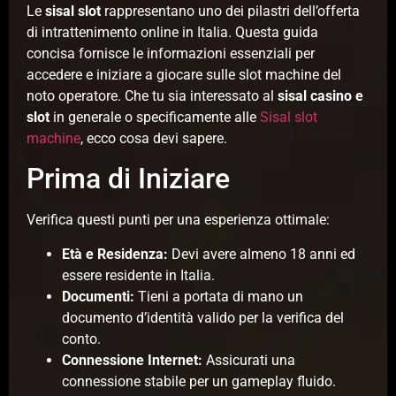
Le
sisal slot
rappresentano uno dei pilastri dell’offerta
di intrattenimento online in Italia. Questa guida
concisa fornisce le informazioni essenziali per
accedere e iniziare a giocare sulle slot machine del
noto operatore. Che tu sia interessato al
sisal casino e
slot
in generale o specificamente alle
Sisal slot
machine
, ecco cosa devi sapere.
Prima di Iniziare
Verifica questi punti per una esperienza ottimale:
Età e Residenza:
Devi avere almeno 18 anni ed
essere residente in Italia.
Documenti:
Tieni a portata di mano un
documento d’identità valido per la verifica del
conto.
Connessione Internet:
Assicurati una
connessione stabile per un gameplay fluido.