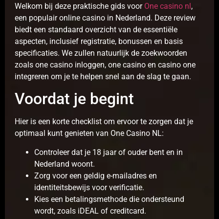
Welkom bij deze praktische gids voor
One casino nl
,
een populair online casino in Nederland. Deze review
biedt een standaard overzicht van de essentiële
aspecten, inclusief registratie, bonussen en basis
specificaties. We zullen natuurlijk de zoekwoorden
zoals one casino inloggen, one casino en casino one
integreren om je te helpen snel aan de slag te gaan.
Voordat je begint
Hier is een korte checklist om ervoor te zorgen dat je
optimaal kunt genieten van One Casino NL:
Controleer dat je 18 jaar of ouder bent en in
Nederland woont.
Zorg voor een geldig e-mailadres en
identiteitsbewijs voor verificatie.
Kies een betalingsmethode die ondersteund
wordt, zoals iDEAL of creditcard.