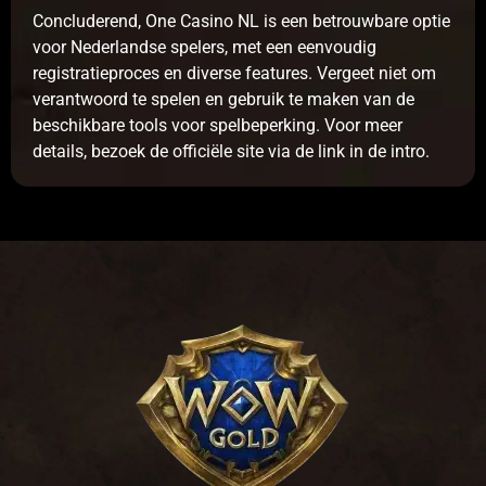
Concluderend, One Casino NL is een betrouwbare optie
voor Nederlandse spelers, met een eenvoudig
registratieproces en diverse features. Vergeet niet om
verantwoord te spelen en gebruik te maken van de
beschikbare tools voor spelbeperking. Voor meer
details, bezoek de officiële site via de link in de intro.