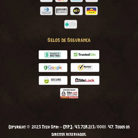
Selos de Seguranca
Copyright © 2023 Tech Spin – CNPJ: 43.728.213/0001-47. Todos os
direitos reservados.