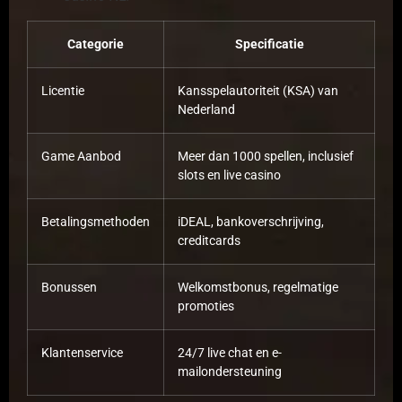
Categorie
Specificatie
Licentie
Kansspelautoriteit (KSA) van
Nederland
Game Aanbod
Meer dan 1000 spellen, inclusief
slots en live casino
Betalingsmethoden
iDEAL, bankoverschrijving,
creditcards
Bonussen
Welkomstbonus, regelmatige
promoties
Klantenservice
24/7 live chat en e-
mailondersteuning