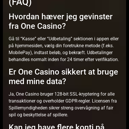
(FAQ)
Hvordan hæver jeg gevinster
fra One Casino?
Gå til “Kasse” eller “Udbetaling” sektionen i appen eller
på hjemmesiden, vælg din foretrukne metode (f.eks.
MobilePay), indtast beløb, og bekræft. Udbetalinger
behandles normalt inden for 24 timer efter verifikation.
Er One Casino sikkert at bruge
med mine data?
Ja, One Casino bruger 128-bit SSL-kryptering for alle
transaktioner og overholder GDPR-regler. Licensen fra
Spillemyndigheden sikrer streng overvågning af fair
spil og beskyttelse af spillere.
Kan jeg have flere konti på