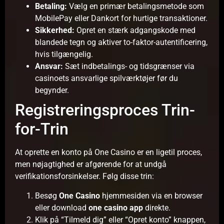
Betaling:
Vælg en primær betalingsmetode som
MobilePay eller Dankort for hurtige transaktioner.
Sikkerhed:
Opret en stærk adgangskode med
blandede tegn og aktiver to-faktor-autentificering,
hvis tilgængelig.
Ansvar:
Sæt indbetalings- og tidsgrænser via
casinoets ansvarlige spilværktøjer før du
begynder.
Registreringsproces Trin-
for-Trin
At oprette en konto på One Casino er en ligetil proces,
men nøjagtighed er afgørende for at undgå
verifikationsforsinkelser. Følg disse trin:
Besøg
One Casino
hjemmesiden via en browser
eller download
one casino app
direkte.
Klik på “Tilmeld dig” eller “Opret konto” knappen,