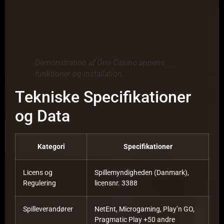
Demonstration af One Casino appens
funktioner og installation.
Tekniske Specifikationer
og Data
Kategori
Specifikationer
Licens og
Spillemyndigheden (Danmark),
Regulering
licensnr. 3388
Spilleverandører
NetEnt, Microgaming, Play’n GO,
Pragmatic Play +50 andre