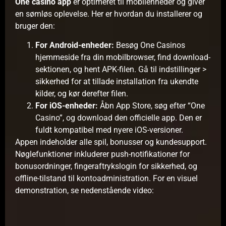
One casino app
er optimeret til mobilenheder og giver
en sømløs oplevelse. Her er hvordan du installerer og
bruger den:
For Android-enheder:
Besøg One Casinos
hjemmeside fra din mobilbrowser, find download-
sektionen, og hent APK-filen. Gå til indstillinger >
sikkerhed for at tillade installation fra ukendte
kilder, og kør derefter filen.
For iOS-enheder:
Åbn App Store, søg efter “One
Casino”, og download den officielle app. Den er
fuldt kompatibel med nyere iOS-versioner.
Appen indeholder alle spil, bonusser og kundesupport.
Nøglefunktioner inkluderer push-notifikationer for
bonusordninger, fingeraftrykslogin for sikkerhed, og
offline-tilstand til kontoadministration. For en visuel
demonstration, se nedenstående video: