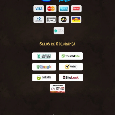
Selos de Seguranca