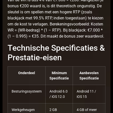
bonus €200 waard is, is dit theoretisch ongunstig. De
sleutel is om spellen met een hogere RTP (zoals
blackjack met 99.5% RTP, indien toegestaan) te kiezen
om de kost te verlagen. Berekeningsvoorbeeld: Kosten
WR = (WR-bedrag) * (1 – RTP). Bij blackjack: €7.000 *
(1 – 0.995) = €35. Dit maakt de bonus zeer waardevol.
Technische Specificaties &
Prestatie-eisen
Onderdeel
Minimum
Aanbevolen
Specificatie
Specificatie
Besturingssysteem
Android 6.0
Android 11 /
/ iOS 12.0
iOS 15
Werkgeheugen
2 GB
4 GB of meer