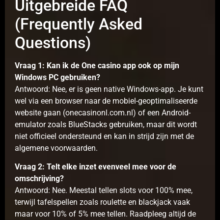
Uitgebreide FAQ
(Frequently Asked
Questions)
Vraag 1: Kan ik de One casino app ook op mijn
Windows PC gebruiken?
Antwoord: Nee, er is geen native Windows-app. Je kunt
wel via een browser naar de mobiel-geoptimaliseerde
website gaan (onecasinonl.com.nl) of een Android-
emulator zoals BlueStacks gebruiken, maar dit wordt
niet officieel ondersteund en kan in strijd zijn met de
algemene voorwaarden.
Vraag 2: Telt elke inzet evenveel mee voor de
omschrijving?
Antwoord: Nee. Meestal tellen slots voor 100% mee,
terwijl tafelspellen zoals roulette en blackjack vaak
maar voor 10% of 5% mee tellen. Raadpleeg altijd de