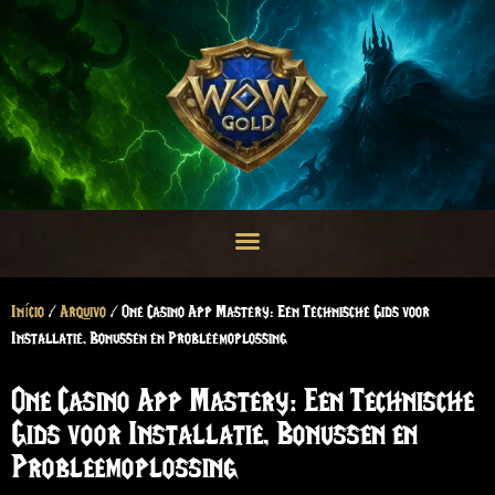
Início
/
Arquivo
/ One Casino App Mastery: Een Technische Gids voor
Installatie, Bonussen en Probleemoplossing
One Casino App Mastery: Een Technische
Gids voor Installatie, Bonussen en
Probleemoplossing