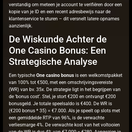
verstandig om meteen je account te verifiëren door een
kopie van je ID en een recent adresbewijs naar de
klantenservice te sturen – dit versnelt latere opnames
aanzienlijk.
De Wiskunde Achter de
One Casino Bonus: Een
Strategische Analyse
Een typische
One casino bonus
is een welkomstpakket
van 100% tot €500, met een omschrijvingsvereiste
(WR) van bv. 35x. De strategie ligt in het begrijpen van
de ‘bonus cost’. Stel, je stort €200 en ontvangt €200
bonusgeld. Je totale speelsaldo is €400. De WR is
(€200 bonus * 35) = €7.000. Als je speelt op slots met
een gemiddelde RTP van 96%, is de verwachte
verliesmarge 4%. De verwachte kost van het voltooien
van de WR is dus 4% van €7.000 = €280. Aangezien je