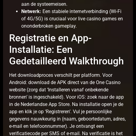
aan de systeemeisen.
Netwerk:
Een stabiele internetverbinding (Wi-Fi
of 4G/5G) is cruciaal voor live casino games en
ononderbroken gameplay.
Registratie en App-
Installatie: Een
Gedetailleerd Walkthrough
Het downloadproces verschilt per platform. Voor
Android: download de APK direct van de One Casino
website (zorg dat ‘Installeren vanaf onbekende
bronnen’ is ingeschakeld). Voor iOS: zoek naar de app
in de Nederlandse App Store. Na installatie open je de
app en klik je op ‘Registreren’. Vul je persoonlijke
gegevens nauwkeurig in (naam, geboortedatum, adres,
e-mail en telefoonnummer). Je ontvangt een
verificatiecode per SMS of e-mail. Na verificatie is het