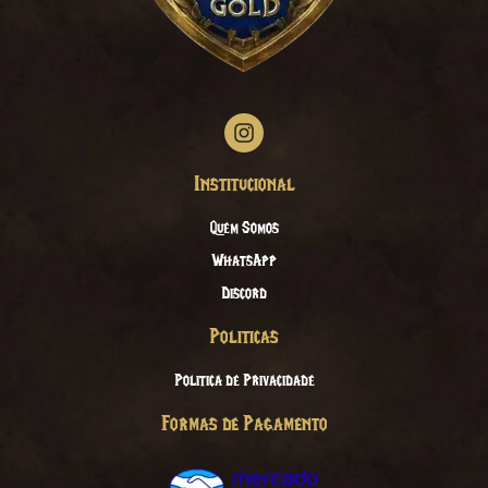
Institucional
Quem Somos
WhatsApp
Discord
Politicas
Politica de Privacidade
Formas de Pagamento