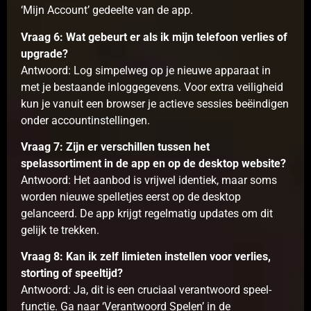
‘Mijn Account’ gedeelte van de app.
Vraag 6: Wat gebeurt er als ik mijn telefoon verlies of
upgrade?
Antwoord: Log simpelweg op je nieuwe apparaat in
met je bestaande inloggegevens. Voor extra veiligheid
kun je vanuit een browser je actieve sessies beëindigen
onder accountinstellingen.
Vraag 7: Zijn er verschillen tussen het
spelassortiment in de app en op de desktop website?
Antwoord: Het aanbod is vrijwel identiek, maar soms
worden nieuwe spelletjes eerst op de desktop
gelanceerd. De app krijgt regelmatig updates om dit
gelijk te trekken.
Vraag 8: Kan ik zelf limieten instellen voor verlies,
storting of speeltijd?
Antwoord: Ja, dit is een cruciaal verantwoord speel-
functie. Ga naar ‘Verantwoord Spelen’ in de