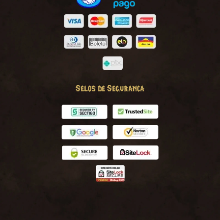
Selos de Seguranca