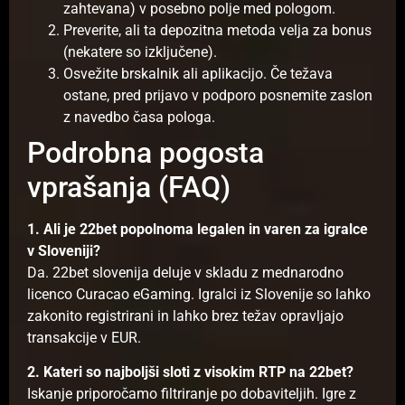
zahtevana) v posebno polje med pologom.
Preverite, ali ta depozitna metoda velja za bonus
(nekatere so izključene).
Osvežite brskalnik ali aplikacijo. Če težava
ostane, pred prijavo v podporo posnemite zaslon
z navedbo časa pologa.
Podrobna pogosta
vprašanja (FAQ)
1. Ali je 22bet popolnoma legalen in varen za igralce
v Sloveniji?
Da. 22bet slovenija deluje v skladu z mednarodno
licenco Curacao eGaming. Igralci iz Slovenije so lahko
zakonito registrirani in lahko brez težav opravljajo
transakcije v EUR.
2. Kateri so najboljši sloti z visokim RTP na 22bet?
Iskanje priporočamo filtriranje po dobaviteljih. Igre z