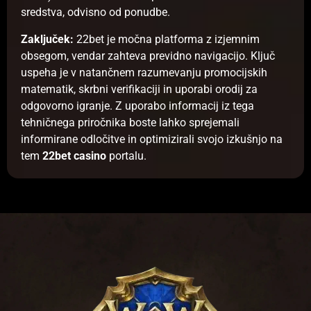
sredstva, odvisno od ponudbe.
Zaključek:
22bet je močna platforma z izjemnim
obsegom, vendar zahteva previdno navigacijo. Ključ
uspeha je v natančnem razumevanju promocijskih
matematik, skrbni verifikaciji in uporabi orodij za
odgovorno igranje. Z uporabo informacij iz tega
tehničnega priročnika boste lahko sprejemali
informirane odločitve in optimizirali svojo izkušnjo na
tem
22bet casino
portalu.