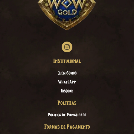
Institucional
Quem Somos
WhatsApp
Discord
Politicas
Politica de Privacidade
Formas de Pagamento