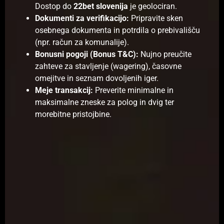
Dostop do
22bet slovenija
je geolociran.
Dokumenti za verifikacijo:
Pripravite sken
osebnega dokumenta in potrdila o prebivališču
(npr. račun za komunalije).
Bonusni pogoji (Bonus T&C):
Nujno preučite
zahteve za stavljenje (wagering), časovne
omejitve in seznam dovoljenih iger.
Meje transakcij:
Preverite minimalne in
maksimalne zneske za polog in dvig ter
morebitne pristojbine.