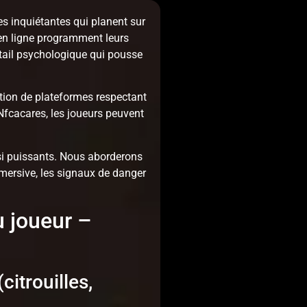
s inquiétantes qui planent sur
o en ligne programment leurs
ktail psychologique qui pousse
tion de plateformes respectant
 Nfcacares, les joueurs peuvent
 si puissants. Nous aborderons
mmersive, les signaux de danger
u joueur –
citrouilles,