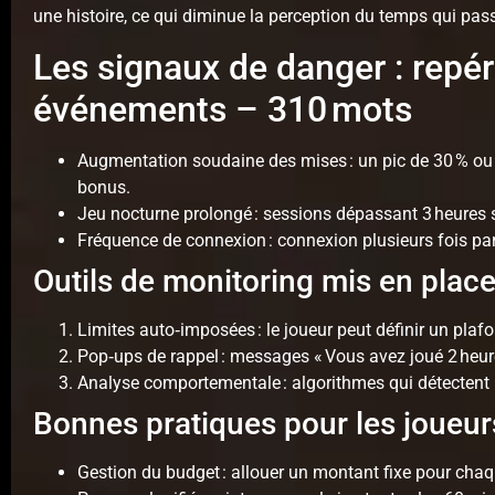
une histoire, ce qui diminue la perception du temps qui pa
Les signaux de danger : repé
événements – 310 mots
Augmentation soudaine des mises : un pic de 30 % ou 
bonus.
Jeu nocturne prolongé : sessions dépassant 3 heures s
Fréquence de connexion : connexion plusieurs fois par 
Outils de monitoring mis en place
Limites auto‑imposées : le joueur peut définir un pla
Pop‑ups de rappel : messages « Vous avez joué 2 heure
Analyse comportementale : algorithmes qui détectent l
Bonnes pratiques pour les joueur
Gestion du budget : allouer un montant fixe pour chaqu