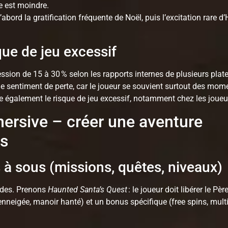
e est moindre.
bord la gratification fréquente de Noël, puis l’excitation rare d
sque de jeu excessif
ion de 15 à 30 % selon les rapports internes de plusieurs plate
entiment de perte, car le joueur se souvient surtout des momen
te également le risque de jeu excessif, notamment chez les joue
mersive – créer une aventure
ts
 à sous (missions, quêtes, niveaux)
odes. Prenons
Haunted Santa’s Quest
: le joueur doit libérer le Pèr
neigée, manoir hanté) et un bonus spécifique (free spins, multi