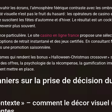
vahir les écrans, l’atmosphère féérique contraste avec les ombre
 visuelle n’est pas le fruit du hasard : les opérateurs de casin
uscitent les fêtes d’automne et d’hiver. Le résultat est un coc
revenir plus souvent.
ce particulière. Le site
casino en ligne france
propose une sélec
tions de retrait instantané et des jeux certifiés. En consultant
ns une promotion saisonnière.
nismes qui rendent les bonus « Halloween‑Christmas crossover »
e des offres, la psychologie de la récompense, la gamification i
ent mettre en place.
iers sur la prise de décision d
ntexte » – comment le décor visuel (
entes