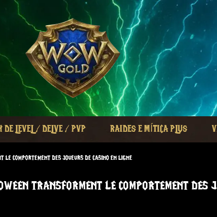
 DE LEVEL / DELVE / PVP
RAIDES E MÍTICA PLUS
V
le comportement des joueurs de casino en ligne
ween transforment le comportement des jo