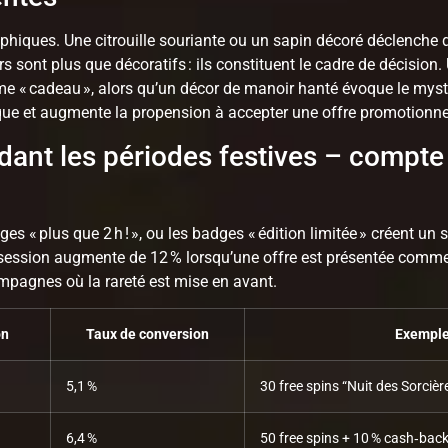
iques. Une citrouille souriante ou un sapin décoré déclenche 
 sont plus que décoratifs : ils constituent le cadre de décision. 
mme « cadeau », alors qu’un décor de manoir hanté évoque le myst
tique et augmente la propension à accepter une offre promotionne
ndant les périodes festives – compte 
s « plus que 2 h ! », ou les badges « édition limitée » créent un
ession augmente de 12 % lorsqu’une offre est présentée comme
ampagnes où la rareté est mise en avant.
on
Taux de conversion
Exemple
5,1 %
30 free spins “Nuit des Sorcièr
6,4 %
50 free spins + 10 % cash‑back