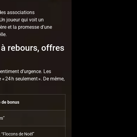
des associations
Un joueur qui voit un
ère et la promesse d’une
lle.
à rebours, offres
 sentiment d’urgence. Les
 « 24 h seulement ». De même,
 de bonus
es”
 “Flocons de Noël”