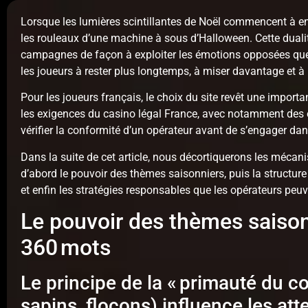
Lorsque les lumières scintillantes de Noël commencent à en
les rouleaux d’une machine à sous d’Halloween. Cette dualité
campagnes de façon à exploiter les émotions opposées que s
les joueurs à rester plus longtemps, à miser davantage et à 
Pour les joueurs français, le choix du site revêt une importan
les exigences du casino légal France, avec notamment des op
vérifier la conformité d’un opérateur avant de s’engager da
Dans la suite de cet article, nous décortiquerons les méca
d’abord le pouvoir des thèmes saisonniers, puis la structur
et enfin les stratégies responsables que les opérateurs peuv
Le pouvoir des thèmes saisonn
360 mots
Le principe de la « primauté du co
sapins, flocons) influence les att