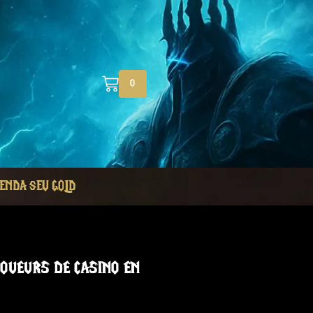
0
ENDA SEU GOLD
ueurs de casino en