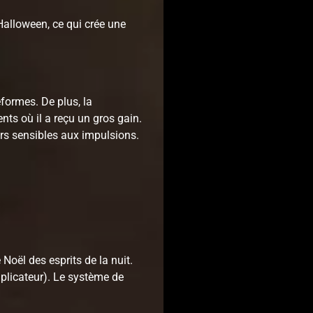
’Halloween, ce qui crée une
formes. De plus, la
ts où il a reçu un gros gain.
urs sensibles aux impulsions.
e Noël des esprits de la nuit.
plicateur). Le système de