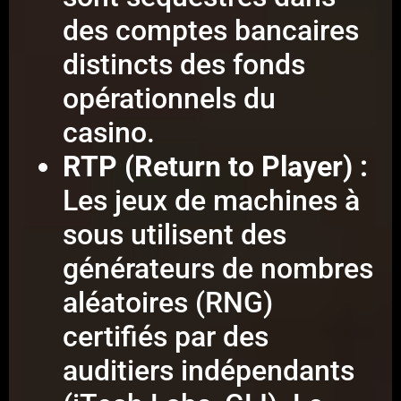
des comptes bancaires
distincts des fonds
opérationnels du
casino.
RTP (Return to Player) :
Les jeux de machines à
sous utilisent des
générateurs de nombres
aléatoires (RNG)
certifiés par des
auditiers indépendants