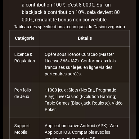
à contribution 100%, c’est 8 000€. Sur un
blackjack à contribution 10%, cela devient 80
000€, rendant le bonus non convertible.
Tableau des spécifications techniques du Casino vegasino
Catégorie
Détails
Licence &
Opère sous licence Curacao (Master
Régulation
License 365/JAZ). Conforme aux lois
françaises sur le jeu en ligne via des
partenaires agréés.
Portfolio
+1000 jeux : Slots (NetEnt, Pragmatic
de Jeux
Play), Live Casino (Evolution Gaming),
Table Games (Blackjack, Roulette), Vidéo
Poker.
Support
Application native Android (APK), Web
Mobile
App pour iOS. Compatible avec les
versions modernes des OS.