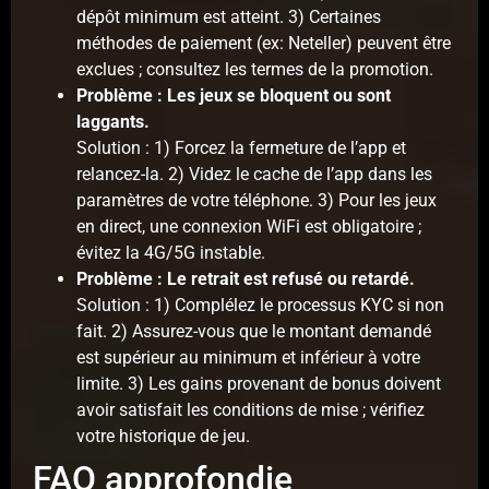
dépôt minimum est atteint. 3) Certaines
méthodes de paiement (ex: Neteller) peuvent être
exclues ; consultez les termes de la promotion.
Problème : Les jeux se bloquent ou sont
laggants.
Solution : 1) Forcez la fermeture de l’app et
relancez-la. 2) Videz le cache de l’app dans les
paramètres de votre téléphone. 3) Pour les jeux
en direct, une connexion WiFi est obligatoire ;
évitez la 4G/5G instable.
Problème : Le retrait est refusé ou retardé.
Solution : 1) Complélez le processus KYC si non
fait. 2) Assurez-vous que le montant demandé
est supérieur au minimum et inférieur à votre
limite. 3) Les gains provenant de bonus doivent
avoir satisfait les conditions de mise ; vérifiez
votre historique de jeu.
FAQ approfondie