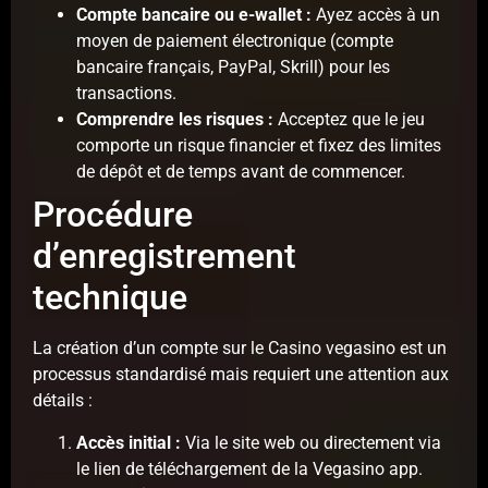
Compte bancaire ou e-wallet :
Ayez accès à un
moyen de paiement électronique (compte
bancaire français, PayPal, Skrill) pour les
transactions.
Comprendre les risques :
Acceptez que le jeu
comporte un risque financier et fixez des limites
de dépôt et de temps avant de commencer.
Procédure
d’enregistrement
technique
La création d’un compte sur le Casino vegasino est un
processus standardisé mais requiert une attention aux
détails :
Accès initial :
Via le site web ou directement via
le lien de téléchargement de la Vegasino app.