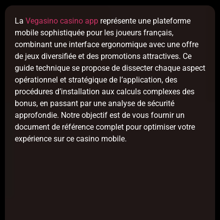
La
Vegasino casino app
représente une plateforme
mobile sophistiquée pour les joueurs français,
combinant une interface ergonomique avec une offre
de jeux diversifiée et des promotions attractives. Ce
guide technique se propose de dissecter chaque aspect
opérationnel et stratégique de l’application, des
procédures d’installation aux calculs complexes des
bonus, en passant par une analyse de sécurité
approfondie. Notre objectif est de vous fournir un
document de référence complet pour optimiser votre
expérience sur ce casino mobile.