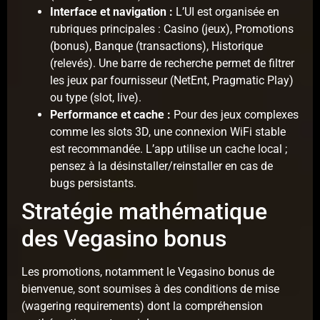
Interface et navigation :
L’UI est organisée en
rubriques principales : Casino (jeux), Promotions
(bonus), Banque (transactions), Historique
(relevés). Une barre de recherche permet de filtrer
les jeux par fournisseur (NetEnt, Pragmatic Play)
ou type (slot, live).
Performance et cache :
Pour des jeux complexes
comme les slots 3D, une connexion WiFi stable
est recommandée. L’app utilise un cache local ;
pensez à la désinstaller/reinstaller en cas de
bugs persistants.
Stratégie mathématique
des Vegasino bonus
Les promotions, notamment le Vegasino bonus de
bienvenue, sont soumises à des conditions de mise
(wagering requirements) dont la compréhension