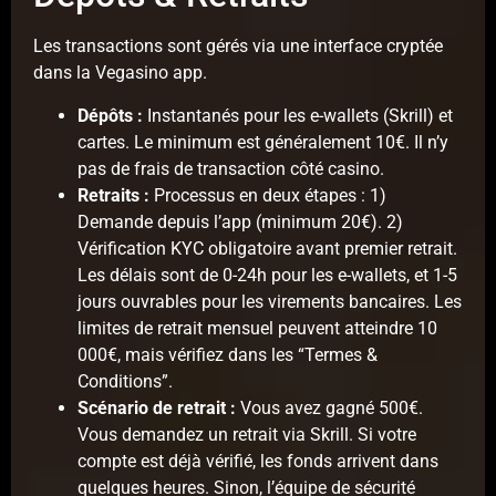
Les transactions sont gérés via une interface cryptée
dans la Vegasino app.
Dépôts :
Instantanés pour les e-wallets (Skrill) et
cartes. Le minimum est généralement 10€. Il n’y
pas de frais de transaction côté casino.
Retraits :
Processus en deux étapes : 1)
Demande depuis l’app (minimum 20€). 2)
Vérification KYC obligatoire avant premier retrait.
Les délais sont de 0-24h pour les e-wallets, et 1-5
jours ouvrables pour les virements bancaires. Les
limites de retrait mensuel peuvent atteindre 10
000€, mais vérifiez dans les “Termes &
Conditions”.
Scénario de retrait :
Vous avez gagné 500€.
Vous demandez un retrait via Skrill. Si votre
compte est déjà vérifié, les fonds arrivent dans
quelques heures. Sinon, l’équipe de sécurité