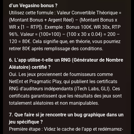
d’un Vegasino bonus ?
Utilisez cette formule : Valeur Convertible Théorique =
(Montant Bonus + Argent Réel) – (Montant Bonus x
WR x [1 – RTP]). Exemple : Bonus 100€, WR 30x, RTP
96%. Valeur = (100+100) – (100 x 30 x 0.04) = 200 –
120 = 80€. Cela signifie que, en théorie, vous pourriez
retirer 80€ après remplissage des conditions.
6. L’app utilise-t-elle un RNG (Générateur de Nombre
Aléatoire) certifié ?
Oui. Les jeux proviennent de fournisseurs comme
NetEnt et Pragmatic Play, qui publient les certificats
RNG d’auditeurs indépendants (iTech Labs, GLI). Ces
certificats garantissent que les résultats des jeux sont
totalement aléatoires et non manipulables.
7. Que faire si je rencontre un bug graphique dans un
jeu spécifique ?
Première étape : Videz le cache de l’app et redémarrez-