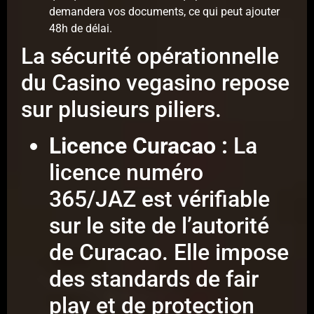
demandera vos documents, ce qui peut ajouter
48h de délai.
La sécurité opérationnelle
du Casino vegasino repose
sur plusieurs piliers.
Licence Curacao :
La
licence numéro
365/JAZ est vérifiable
sur le site de l’autorité
de Curacao. Elle impose
des standards de fair
play et de protection