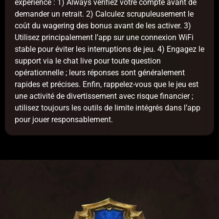
expérience : 1) Always vérifiez votre compte avant de
demander un retrait. 2) Calculez scrupuleusement le
coût du wagering des bonus avant de les activer. 3)
Utilisez principalement l’app sur une connexion WiFi
stable pour éviter les interruptions de jeu. 4) Engagez le
support via le chat live pour toute question
opérationnelle ; leurs réponses sont généralement
rapides et précises. Enfin, rappelez-vous que le jeu est
une activité de divertissement avec risque financier ;
utilisez toujours les outils de limite intégrés dans l’app
pour jouer responsablement.