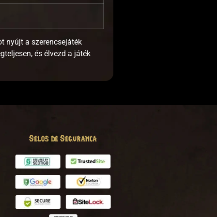
t nyújt a szerencsejáték
gteljesen, és élvezd a játék
Selos de Seguranca