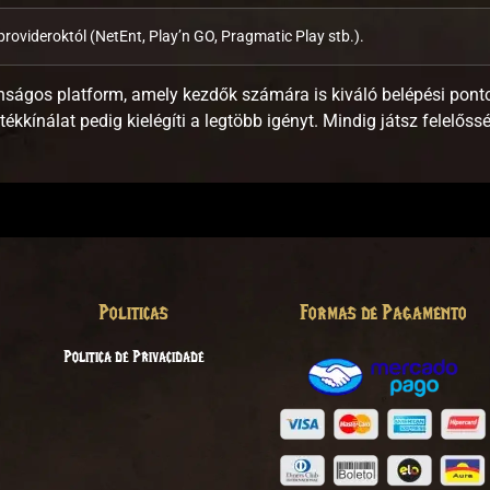
provideroktól (NetEnt, Play’n GO, Pragmatic Play stb.).
nságos platform, amely kezdők számára is kiváló belépési ponto
kkínálat pedig kielégíti a legtöbb igényt. Mindig játsz felelőssé
Politicas
Formas de Pagamento
Politica de Privacidade