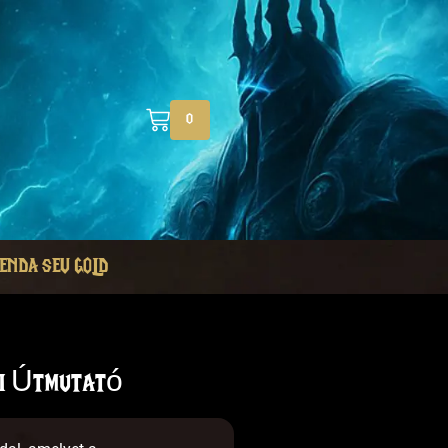
0
ENDA SEU GOLD
ti Útmutató