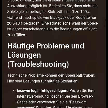
3.500€ Umsatz, den Sie erzielen müssen, bevor eine
Auszahlung möglich ist. Bedenken Sie, dass nicht alle
Spiele gleich beitragen: Slots zählen oft zu 100%,
während Tischspiele wie Blackjack oder Roulette nur
zu 5-10% beitragen. Eine strategische Wahl der Spiele
ist daher entscheidend, um die Bedingungen effizient
zu erfüllen.
Häufige Probleme und
Lösungen
(Troubleshooting)
Technische Probleme können den Spielspaß trüben.
Hier sind Lösungen für häufige Szenarien:
locowin login fehlgeschlagen:
Prüfen Sie Ihre
Internetverbindung, löschen Sie den Browser-
Cache oder verwenden Sie die “Passwort
vergessen”-Funktion. Stellen Sie sicher, dass