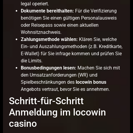
legal operiert.
Dokumente bereithalten:
Für die Verifizierung
benötigen Sie einen gültigen Personalausweis
oder Reisepass sowie einen aktuellen
Wohnsitznachweis.
Zahlungsmethode wählen:
Klären Sie, welche
Ein- und Auszahlungsmethoden (z.B. Kreditkarte,
E-Wallet) für Sie infrage kommen und prüfen Sie
die Limits.
Bonusbedingungen lesen:
Machen Sie sich mit
den Umsatzanforderungen (WR) und
Spielbeschränkungen des
locowin bonus
Angebots vertraut, bevor Sie es annehmen.
Schritt-für-Schritt
Anmeldung im locowin
casino