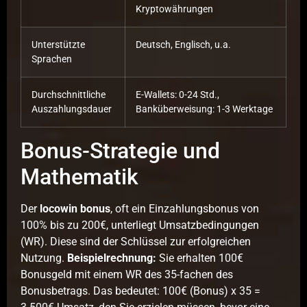
Kryptowährungen
Unterstützte
Deutsch, Englisch, u.a.
Sprachen
Durchschnittliche
E-Wallets: 0-24 Std.,
Auszahlungsdauer
Banküberweisung: 1-3 Werktage
Bonus-Strategie und
Mathematik
Der
locowin bonus
, oft ein Einzahlungsbonus von
100% bis zu 200€, unterliegt Umsatzbedingungen
(WR). Diese sind der Schlüssel zur erfolgreichen
Nutzung.
Beispielrechnung:
Sie erhalten 100€
Bonusgeld mit einem WR des 35-fachen des
Bonusbetrags. Das bedeutet: 100€ (Bonus) x 35 =