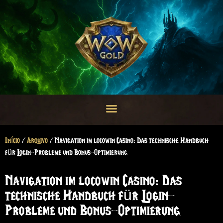
Início
/
Arquivo
/ Navigation im locowin Casino: Das technische Handbuch
für Login-Probleme und Bonus-Optimierung
Navigation im locowin Casino: Das
technische Handbuch für Login-
Probleme und Bonus-Optimierung