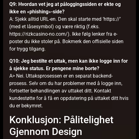
Q9: Hvordan vet jeg at påloggingssiden er ekte og
ikke en «phishing»-side?
A: Sjekk alltid URL-en. Den skal starte med ‘https://’
(med et låsesymbol) og være riktig (f.eks.
https://rizkcasino-no.com/). Ikke følg lenker fra e-
poster du ikke stoler på. Bokmerk den offisielle siden
for trygg tilgang.
Q10: Jeg bestilte et uttak, men kan ikke logge inn for
å sjekke status. Er pengene mine borte?
A> Nei. Uttaksprosessen er en separat backend-
prosess. Selv om du har problemer med å logge inn,
fortsetter behandlingen av uttaket ditt. Kontakt
kundestøtte for å få en oppdatering på uttaket ditt hvis
du er bekymret.
Konklusjon: Pålitelighet
Gjennom Design