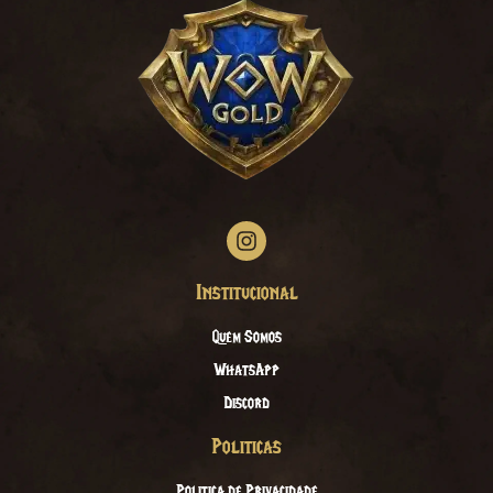
Institucional
Quem Somos
WhatsApp
Discord
Politicas
Politica de Privacidade