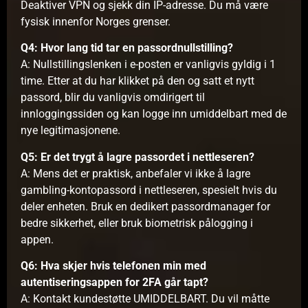
Deaktiver VPN og sjekk din IP-adresse. Du må være
fysisk innenfor Norges grenser.
Q4: Hvor lang tid tar en passordnullstilling?
A: Nullstillingslenken i e-posten er vanligvis gyldig i 1
time. Etter at du har klikket på den og satt et nytt
passord, blir du vanligvis omdirigert til
innloggingssiden og kan logge inn umiddelbart med de
nye legitimasjonene.
Q5: Er det trygt å lagre passordet i nettleseren?
A: Mens det er praktisk, anbefaler vi ikke å lagre
gambling-kontopassord i nettleseren, spesielt hvis du
deler enheten. Bruk en dedikert passordmanager for
bedre sikkerhet, eller bruk biometrisk pålogging i
appen.
Q6: Hva skjer hvis telefonen min med
autentiseringsappen for 2FA går tapt?
A: Kontakt kundestøtte UMIDDELBART. Du vil måtte