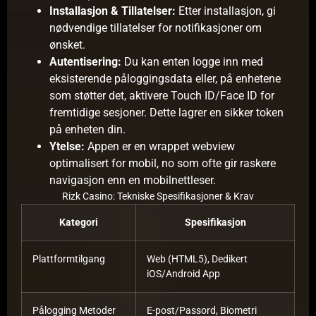
Installasjon & Tillatelser:
Etter installasjon, gi
nødvendige tillatelser for notifikasjoner om
ønsket.
Autentisering:
Du kan enten logge inn med
eksisterende påloggingsdata eller, på enhetene
som støtter det, aktivere Touch ID/Face ID for
fremtidige sesjoner. Dette lagrer en sikker token
på enheten din.
Ytelse:
Appen er en wrappet webview
optimalisert for mobil, no som ofte gir raskere
navigasjon enn en mobilnettleser.
Rizk Casino: Tekniske Spesifikasjoner & Krav
Kategori
Spesifikasjon
Plattformtilgang
Web (HTML5), Dedikert
iOS/Android App
Pålogging Metoder
E-post/Passord, Biometri