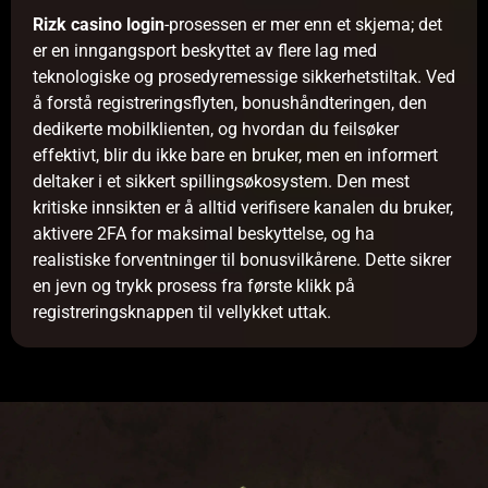
Rizk casino login
-prosessen er mer enn et skjema; det
er en inngangsport beskyttet av flere lag med
teknologiske og prosedyremessige sikkerhetstiltak. Ved
å forstå registreringsflyten, bonushåndteringen, den
dedikerte mobilklienten, og hvordan du feilsøker
effektivt, blir du ikke bare en bruker, men en informert
deltaker i et sikkert spillingsøkosystem. Den mest
kritiske innsikten er å alltid verifisere kanalen du bruker,
aktivere 2FA for maksimal beskyttelse, og ha
realistiske forventninger til bonusvilkårene. Dette sikrer
en jevn og trykk prosess fra første klikk på
registreringsknappen til vellykket uttak.