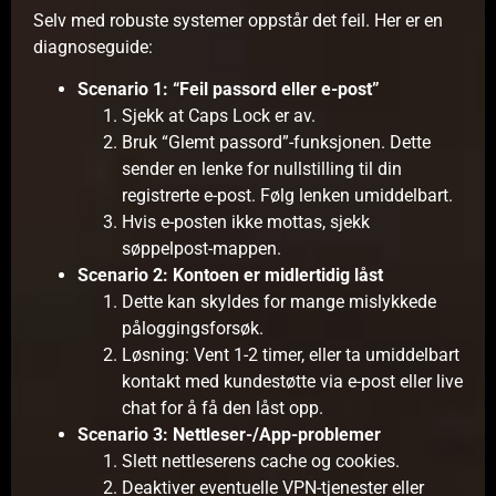
Selv med robuste systemer oppstår det feil. Her er en
diagnoseguide:
Scenario 1: “Feil passord eller e-post”
Sjekk at Caps Lock er av.
Bruk “Glemt passord”-funksjonen. Dette
sender en lenke for nullstilling til din
registrerte e-post. Følg lenken umiddelbart.
Hvis e-posten ikke mottas, sjekk
søppelpost-mappen.
Scenario 2: Kontoen er midlertidig låst
Dette kan skyldes for mange mislykkede
påloggingsforsøk.
Løsning: Vent 1-2 timer, eller ta umiddelbart
kontakt med kundestøtte via e-post eller live
chat for å få den låst opp.
Scenario 3: Nettleser-/App-problemer
Slett nettleserens cache og cookies.
Deaktiver eventuelle VPN-tjenester eller