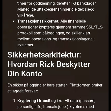
timer for godkjenning, deretter 1-3 bankdager.
Månedlige uttakbegrensninger gjelder; sjekk
vilkårene.
Transaksjonssikkerhet:
Alle finansielle
operasjoner krypteres gjennom samme SSL/TLS-
protokoll som påloggingen, og skiller klart
mellom operasjons- og transaksjonslagene i
systemet.
Sikkerhetsarkitektur:
Hvordan Rizk Beskytter
Din Konto
En sikker pålogging er bare starten. Plattformen bruker
et lagdelt forsvar:
Kryptering i transit og i ro:
All data (passord,
personlig info, transaksjoner) krypteres med