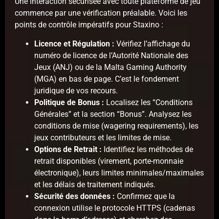
Une interaction sécurisée avec toute plateforme de jeu
commence par une vérification préalable. Voici les
points de contrôle impératifs pour Staxino :
Licence et Régulation :
Vérifiez l’affichage du
numéro de licence de l’Autorité Nationale des
Jeux (ANJ) ou de la Malta Gaming Authority
(MGA) en bas de page. C’est le fondement
juridique de vos recours.
Politique de Bonus :
Localisez les “Conditions
Générales” et la section “Bonus”. Analysez les
conditions de mise (wagering requirements), les
jeux contributeurs et les limites de mise.
Options de Retrait :
Identifiez les méthodes de
retrait disponibles (virement, porte-monnaie
électronique), leurs limites minimales/maximales
et les délais de traitement indiqués.
Sécurité des données :
Confirmez que la
connexion utilise le protocole HTTPS (cadenas