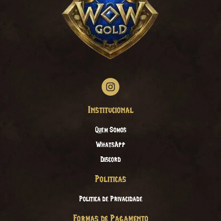
Institucional
Quem Somos
WhatsApp
Discord
Politicas
Politica de Privacidade
Formas de Pagamento