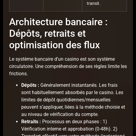
transit.
Architecture bancaire :
Dépôts, retraits et
optimisation des flux
Le système bancaire d’un casino est son système
circulatoire. Une compréhension de ses règles limite les
frictions.
Dépôts :
Généralement instantanés. Les frais
sont habituellement absorbés par le casino. Les
limites de dépôt quotidiennes/mensuelles
peuvent s’appliquer, liées à la méthode choisie et
au niveau de vérification du compte.
Retraits :
Processus en deux phases : 1)
Vérification interne et approbation (0-48h). 2)