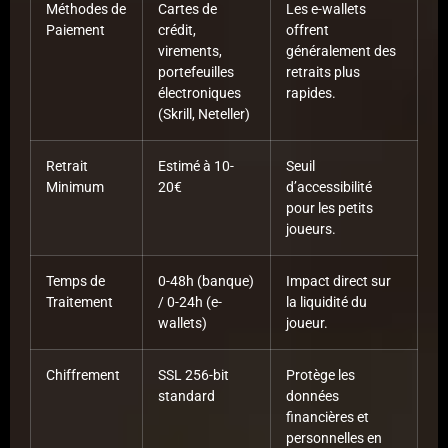
Méthodes de
Cartes de
Les e-wallets
Paiement
crédit,
offrent
virements,
généralement des
portefeuilles
retraits plus
électroniques
rapides.
(Skrill, Neteller)
Retrait
Estimé à 10-
Seuil
Minimum
20€
d’accessibilité
pour les petits
joueurs.
Temps de
0-48h (banque)
Impact direct sur
Traitement
/ 0-24h (e-
la liquidité du
wallets)
joueur.
Chiffrement
SSL 256-bit
Protège les
standard
données
financières et
personnelles en