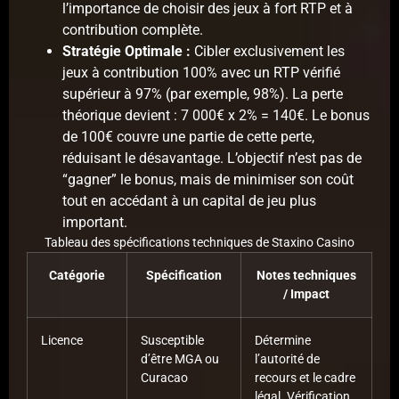
l’importance de choisir des jeux à fort RTP et à
contribution complète.
Stratégie Optimale :
Cibler exclusivement les
jeux à contribution 100% avec un RTP vérifié
supérieur à 97% (par exemple, 98%). La perte
théorique devient : 7 000€ x 2% = 140€. Le bonus
de 100€ couvre une partie de cette perte,
réduisant le désavantage. L’objectif n’est pas de
“gagner” le bonus, mais de minimiser son coût
tout en accédant à un capital de jeu plus
important.
Tableau des spécifications techniques de Staxino Casino
Catégorie
Spécification
Notes techniques
/ Impact
Licence
Susceptible
Détermine
d’être MGA ou
l’autorité de
Curacao
recours et le cadre
légal. Vérification