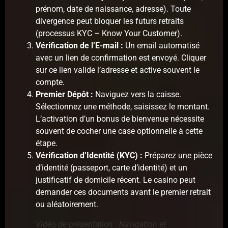
prénom, date de naissance, adresse). Toute
divergence peut bloquer les futurs retraits
(processus KYC – Know Your Customer).
Vérification de l’E-mail :
Un email automatisé
avec un lien de confirmation est envoyé. Cliquer
sur ce lien valide l’adresse et active souvent le
compte.
Premier Dépôt :
Naviguez vers la caisse.
Sélectionnez une méthode, saisissez le montant.
L’activation d’un bonus de bienvenue nécessite
souvent de cocher une case optionnelle à cette
étape.
Vérification d’Identité (KYC) :
Préparez une pièce
d’identité (passeport, carte d’identité) et un
justificatif de domicile récent. Le casino peut
demander ces documents avant le premier retrait
ou aléatoirement.
Vidéo de présentation : Navigation et