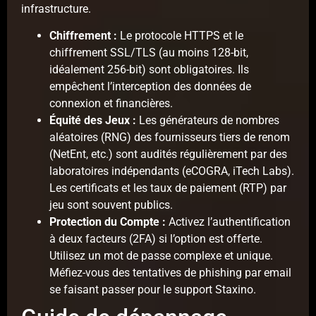
infrastructure.
Chiffrement :
Le protocole HTTPS et le
chiffrement SSL/TLS (au moins 128-bit,
idéalement 256-bit) sont obligatoires. Ils
empêchent l’interception des données de
connexion et financières.
Équité des Jeux :
Les générateurs de nombres
aléatoires (RNG) des fournisseurs tiers de renom
(NetEnt, etc.) sont audités régulièrement par des
laboratoires indépendants (eCOGRA, iTech Labs).
Les certificats et les taux de paiement (RTP) par
jeu sont souvent publics.
Protection du Compte :
Activez l’authentification
à deux facteurs (2FA) si l’option est offerte.
Utilisez un mot de passe complexe et unique.
Méfiez-vous des tentatives de phishing par email
se faisant passer pour le support Staxino.