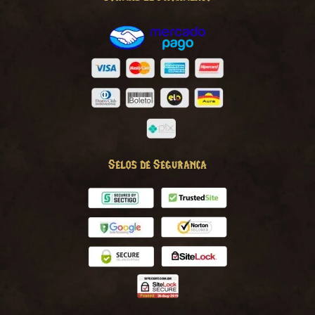
Selos de Seguranca