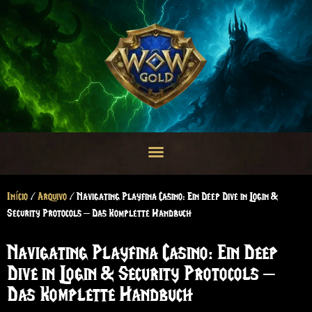
Início
/
Arquivo
/ Navigating Playfina Casino: Ein Deep Dive in Login &
Security Protocols – Das Komplette Handbuch
Navigating Playfina Casino: Ein Deep
Dive in Login & Security Protocols –
Das Komplette Handbuch