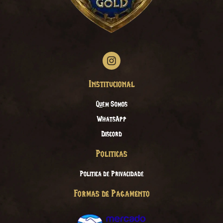
Institucional
Quem Somos
WhatsApp
Discord
Politicas
Politica de Privacidade
Formas de Pagamento