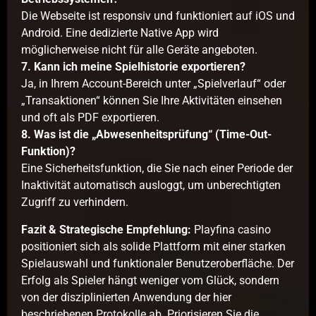
Die Webseite ist responsiv und funktioniert auf iOS und
Android. Eine dedizierte Native App wird
möglicherweise nicht für alle Geräte angeboten.
7. Kann ich meine Spielhistorie exportieren?
Ja, in Ihrem Account-Bereich unter „Spielverlauf“ oder
„Transaktionen“ können Sie Ihre Aktivitäten einsehen
und oft als PDF exportieren.
8. Was ist die „Abwesenheitsprüfung“ (Time-Out-
Funktion)?
Eine Sicherheitsfunktion, die Sie nach einer Periode der
Inaktivität automatisch ausloggt, um unberechtigten
Zugriff zu verhindern.
Fazit & Strategische Empfehlung:
Playfina casino
positioniert sich als solide Plattform mit einer starken
Spielauswahl und funktionaler Benutzeroberfläche. Der
Erfolg als Spieler hängt weniger vom Glück, sondern
von der disziplinierten Anwendung der hier
beschriebenen Protokolle ab. Priorisieren Sie die