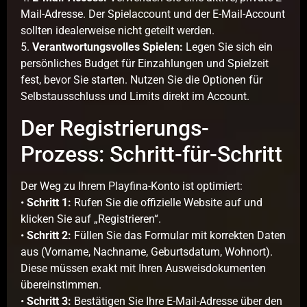
Mail-Adresse. Der Spielaccount und der E-Mail-Account
sollten idealerweise nicht geteilt werden.
5.
Verantwortungsvolles Spielen:
Legen Sie sich ein
persönliches Budget für Einzahlungen und Spielzeit
fest, bevor Sie starten. Nutzen Sie die Optionen für
Selbstausschluss und Limits direkt im Account.
Der Registrierungs-
Prozess: Schritt-für-Schritt
Der Weg zu Ihrem Playfina-Konto ist optimiert:
•
Schritt 1:
Rufen Sie die offizielle Website auf und
klicken Sie auf „Registrieren“.
•
Schritt 2:
Füllen Sie das Formular mit korrekten Daten
aus (Vorname, Nachname, Geburtsdatum, Wohnort).
Diese müssen exakt mit Ihren Ausweisdokumenten
übereinstimmen.
•
Schritt 3:
Bestätigen Sie Ihre E-Mail-Adresse über den