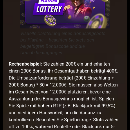
Visuelle Darstellung eines Bonusangebots
bei Playfina – beachten Sie stets den
beigefügten Bonuscode und die
Umsatzbedingungen.
Rechenbeispiel:
Sie zahlen 200€ ein und erhalten
einen 200€ Bonus. Ihr Gesamtguthaben beträgt 400€.
Die Umsatzanforderung beträgt (200€ Einzahlung +
200€ Bonus) * 30 = 12.000€. Sie müssen also Wetten
im Gesamtwert von 12.000€ platzieren, bevor eine
Auszahlung des Bonusgewinns möglich ist. Spielen
Sie Spiele mit hohem RTP (z.B. Blackjack mit 99,5%)
und niedrigem Hausvorteil, um die Varianz zu
kontrollieren. Beachten Sie Spielbeiträge: Slots zählen
oft zu 100%, während Roulette oder Blackjack nur 5-