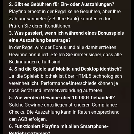
2. Gibt es Gebühren für Ein- oder Auszahlungen?
Playfina erhebt in der Regel keine Gebühren, aber Ihre
Zahlungsanbieter (z.B. Ihre Bank) könnten es tun.
Prüfen Sie deren Konditionen.
3. Was passiert, wenn ich während eines Bonusspiels
eine Auszahlung beantrage?
In der Regel wird der Bonus und alle damit erzielten
Gewinne annulliert. Stellen Sie immer sicher, dass alle
Bedingungen erfüllt sind.
4. Sind die Spiele auf Mobile und Desktop identisch?
Ja, die Spielebibliothek ist über HTML5 technologisch
vereinheitlicht. Performance-Unterschiede können je
nach Gerät und Internetverbindung auftreten.
5. Wie werden Gewinne über 10.000€ behandelt?
Solche Gewinne unterliegen strengeren Compliance-
Checks. Die Auszahlung kann in Raten entsprechend
den AGB erfolgen.
6. Funktioniert Playfina mit allen Smartphone-
Betriebssystemen?