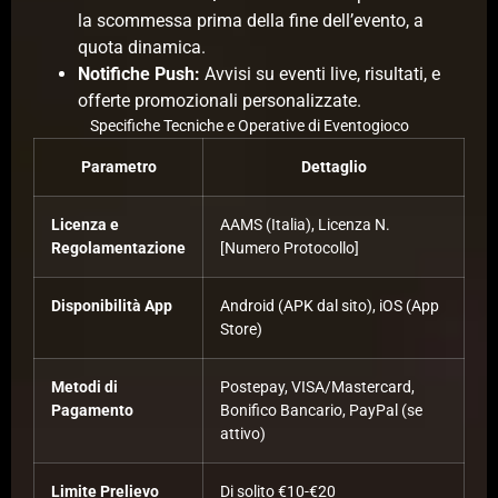
la scommessa prima della fine dell’evento, a
quota dinamica.
Notifiche Push:
Avvisi su eventi live, risultati, e
offerte promozionali personalizzate.
Specifiche Tecniche e Operative di Eventogioco
Parametro
Dettaglio
Licenza e
AAMS (Italia), Licenza N.
Regolamentazione
[Numero Protocollo]
Disponibilità App
Android (APK dal sito), iOS (App
Store)
Metodi di
Postepay, VISA/Mastercard,
Pagamento
Bonifico Bancario, PayPal (se
attivo)
Limite Prelievo
Di solito €10-€20