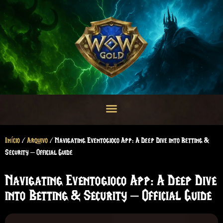
Início
/
Arquivo
/ Navigating Eventogioco App: A Deep Dive into Betting &
Security – Official Guide
Navigating Eventogioco App: A Deep Dive
into Betting & Security – Official Guide