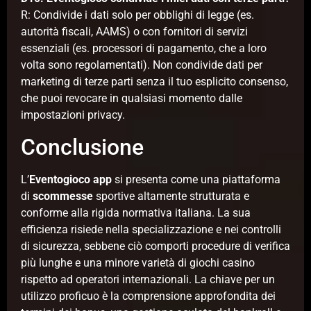
R: Condivide i dati solo per obblighi di legge (es.
autorità fiscali, AAMS) o con fornitori di servizi
essenziali (es. processori di pagamento, che a loro
volta sono regolamentati). Non condivide dati per
marketing di terze parti senza il tuo esplicito consenso,
che puoi revocare in qualsiasi momento dalle
impostazioni privacy.
Conclusione
L’
Eventogioco app
si presenta come una piattaforma
di
scommesse
sportive altamente strutturata e
conforme alla rigida normativa italiana. La sua
efficienza risiede nella specializzazione e nei controlli
di sicurezza, sebbene ciò comporti procedure di verifica
più lunghe e una minore varietà di giochi casino
rispetto ad operatori internazionali. La chiave per un
utilizzo proficuo è la comprensione approfondita dei