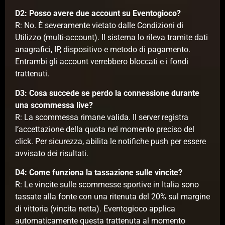
D2: Posso avere due account su Eventogioco?
R: No. È severamente vietato dalle Condizioni di
Utilizzo (multi-account). Il sistema lo rileva tramite dati
anagrafici, IP, dispositivo e metodo di pagamento.
Entrambi gli account verrebbero bloccati e i fondi
trattenuti.
D3: Cosa succede se perdo la connessione durante
una scommessa live?
R: La scommessa rimane valida. Il server registra
l’accettazione della quota nel momento preciso del
click. Per sicurezza, abilita le notifiche push per essere
avvisato dei risultati.
D4: Come funziona la tassazione sulle vincite?
R: Le vincite sulle scommesse sportive in Italia sono
tassate alla fonte con una ritenuta del 20% sul margine
di vittoria (vincita netta). Eventogioco applica
automaticamente questa trattenuta al momento