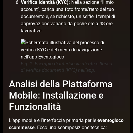
Verifica Identità (KYC):
Nella sezione “Il mio
account”, carica una foto fronte/retro del tuo
documento e, se richiesto, un selfie. I tempi di
approvazione variano da poche ore a 48 ore
lavorative.
Fig. 1: Esempio di interfaccia utente e flusso
di verifica documenti (KYC) nell’app.
Analisi della Piattaforma
Mobile: Installazione e
Funzionalità
L’app mobile è l’interfaccia primaria per le
eventogioco
scommesse
. Ecco una scomposizione tecnica: