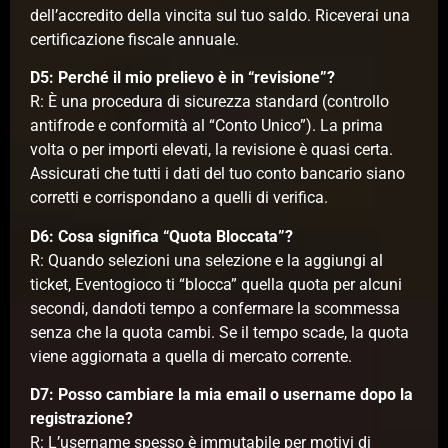
dell’accredito della vincita sul tuo saldo. Riceverai una
certificazione fiscale annuale.
D5: Perché il mio prelievo è in “revisione”?
R: È una procedura di sicurezza standard (controllo
antifrode e conformità al “Conto Unico”). La prima
volta o per importi elevati, la revisione è quasi certa.
Assicurati che tutti i dati del tuo conto bancario siano
corretti e corrispondano a quelli di verifica.
D6: Cosa significa “Quota Bloccata”?
R: Quando selezioni una selezione e la aggiungi al
ticket, Eventogioco ti “blocca” quella quota per alcuni
secondi, dandoti tempo a confermare la scommessa
senza che la quota cambi. Se il tempo scade, la quota
viene aggiornata a quella di mercato corrente.
D7: Posso cambiare la mia email o username dopo la
registrazione?
R: L’username spesso è immutabile per motivi di