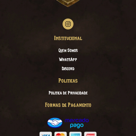
Institucional
Quem Somos
WhatsApp
Discord
Politicas
Politica de Privacidade
Formas de Pagamento