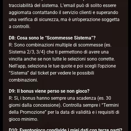
tracciabilità del sistema. L’email può di solito essere
aggiornata contattando il servizio clienti e superando
una verifica di sicurezza, ma è un’operazione soggetta
a controlli.
D8: Cosa sono le “Scommesse Sistema”?
R: Sono combinazioni multiple di scommesse (es.
Sistema 2/3, 3/4) che ti permettono di avere una
vincita anche se non tutte le selezioni sono corrette.
Nell’app, seleziona le tue quote e poi scegli l’opzione
“Sistema” dal ticket per vedere le possibili
combinazioni.
D9: Il bonus viene perso se non gioco?
R: Sì, i bonus hanno sempre una scadenza (es. 30
giorni dalla concessione). Controlla sempre i “Termini
della Promozione” per la data di validità e i requisiti di
gioco minimo.
D10: Eventogioco condivide i miei dati con terze parti?