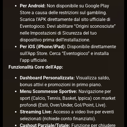
Per Android:
Non disponibile su Google Play
Store a causa delle restrizioni sul gambling.
Scarica l’APK direttamente dal sito ufficiale di
Eventogioco. Devi abilitare “Origini sconosciute”
nelle Impostazioni di Sicurezza del tuo
dispositivo prima dell’installazione.
Per iOS (iPhone/iPad):
Disponibile direttamente
sull’App Store. Cerca “Eventogioco” e installa
l’app ufficiale.
Funzionalità Core dell’App:
Dashboard Personalizzata:
Visualizza saldo,
bonus attivi e promozioni in primo piano.
Menu Scommesse Sportive:
Navigazione per
sport (Calcio, Tennis, Basket, Ippica) con market
profondi (Esiti, Over/Under, Gol/Point, Live).
Streaming Live:
Accesso a video live per eventi
selezionati (richiede conto finanziato).
Cashout Parziale/Totale:
Funzione per chiudere