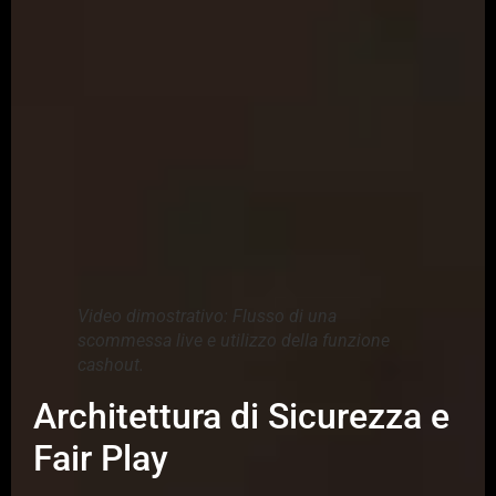
Video dimostrativo: Flusso di una
scommessa live e utilizzo della funzione
cashout.
Architettura di Sicurezza e
Fair Play