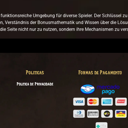
 funktionsreiche Umgebung für diverse Spieler. Der Schlüssel zu
ion, Verständnis der Bonusmathematik und Wissen über die Lös
ie Seite nicht nur zu nutzen, sondern ihre Mechanismen zu ver
Politicas
Formas de Pagamento
Politica de Privacidade