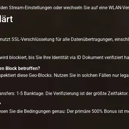
n den Stream-Einstellungen oder wechseln Sie auf eine WLAN-Ve
lärt
d nutzt SSL-Verschlüsselung für alle Datenübertragungen, einsch
d blockiert, bis Sie Ihre Identität via ID Dokument verifiziert h
en Block betroffen?
spektiert diese Geo-Blocks. Nutzen Sie in solchen Fällen nur legal
nsfers: 1-5 Banktage. Die Verifizierung ist der größte Zeitfaktor.
?
esen Sie die Bedingungen genau: Der primäre 500% Bonus ist me