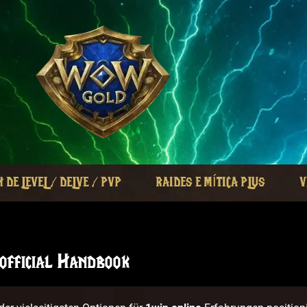
 DE LEVEL / DELVE / PVP
RAIDES E MÍTICA PLUS
V
nofficial Handbook