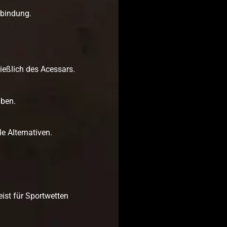
rbindung.
ließlich des Acessars.
aben.
e Alternativen.
ist für Sportwetten