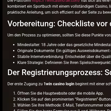
Die Plattform
https://1wincasino.de.com/
hat sich als eine 
kombiniert ein Sportbuch mit einem vollständigen Casino, li
praktische Anleitung, um sich effizient auf der Seite zu be
Vorbereitung: Checkliste vor
Um den Prozess zu optimieren, sollten Sie diese Punkte vor
Mindestalter: 18 Jahre oder das gesetzliche Mindestal
Originale Dokumente: Ein gültiges Ausweisdokument (I
Stabile Internetverbindung: Entscheidet über die Qualit
Klare Strategie: Definieren Sie Ihren Spielschwerpunkt 
Der Registrierungsprozess: Sch
Der erste Zugang zu
1win casino login
beginnt mit einer s
Öffnen Sie die Hauptwebsite oder die mobile App.
Klicken Sie auf den prominenten “Registrieren”-Button
Wählen Sie Ihre Methode: E-Mail, Telefonnummer oder 