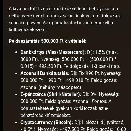
A kiválasztott fizetési mód közvetlenül befolyásolja a
nettó nyereményt a tranzakciós díjak és a feldolgozási
sebesség révén. Az optimalizáláshoz ismerni kell a
költségszerkezetet.
Példaszámítás 500.000 Ft kivételnél:
Bankkártya (Visa/Mastercard):
Díj: 1.5% (max.
3000 Ft). Nyereség: 500.000 Ft – (500.000 Ft *
0.015) = 492.500 Ft. Feldolgozás: 1-3 banki nap.
Azonnali Bankátutalás:
Díj: Fix 990 Ft. Nyereség:
500.000 Ft – 990 Ft = 499.010 Ft. Feldolgozás:
Azonnal (néhány másodperc).
E-pénztárca (Skrill/Neteller):
Díj: 0%. Nyereség:
500.000 Ft. Feldolgozás: Azonnal.
Fontos:
A
bónuszfeltételek gyakran korlátozzák az e-
pénztárcás kifizetéseket.
Cryptocurrency (Bitcoin):
Díj: Hálózati díj (változó,
~0.5%). Nyereség: ~497.500 Ft. Feldolgozás: 10-60