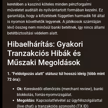
keretében a kaszinó köteles minden pénzforgalmi
műveletet auditált és nyilvántartott formában kezelni. Ez
garantálja, hogy a kifizetések független harmadik fél által
is nyomon követhetők legyenek. A játékosok számláján
lévő összeg nem minősül banki betétnek, így nincs állami
betétbiztosítási védelem alatt.
Hibaelhárítás: Gyakori
Tranzakciós Hibák és
Műszaki Megoldások
1. “Feldolgozás alatt” státusz túl hosszú ideig (több mint
72 óra):
Ok:
Kereskedői ellenőrzés (merchant review), banki
blokkolás, forrás-nyomvizsgálat.
Megoldás:
Kapcsolatfelvétel az ügyfélszolgálattal
(live chat) a tranzakciós azonosító (TX ID)