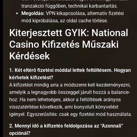
tranzakció függőben, technikai karbantartás.
Megoldás:
VPN kikapcsolása, alternatív fizetési
mód kipróbálása, az oldal cache törlése.
Kiterjesztett GYIK: National
Casino Kifizetés Műszaki
Kérdések
1. Két eltérő fizetési móddal lettek feltöltésem. Hogyan
kérhetek kifizetést?
A kifizetést mindig arra a módszerre kell kezdeményezni,
amelyik a legnagyobb összeggel járult hozzá a balance-
hoz. Ha nem lehetséges, akkor a feltöltések arányos
visszatérítése következik, ami bonyolult könyvelést
igényel. Egyszerűsítés: csak egy fizetési mód használata.
2. Mennyi idő a kifizetés feldolgozása az “Azonnali”
opciónál?