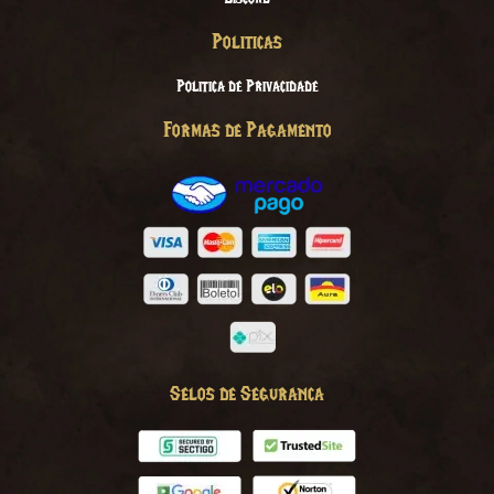
Politicas
Politica de Privacidade
Formas de Pagamento
Selos de Seguranca