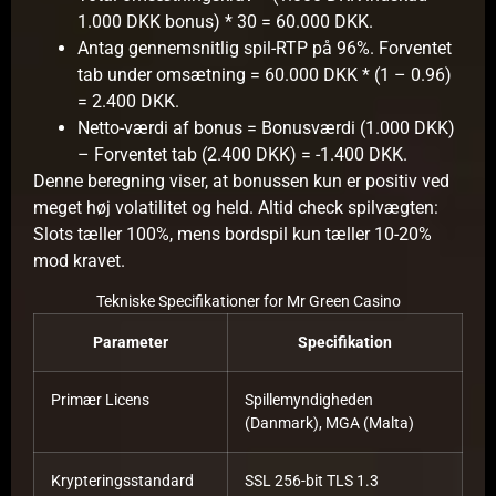
1.000 DKK bonus) * 30 = 60.000 DKK.
Antag gennemsnitlig spil-RTP på 96%. Forventet
tab under omsætning = 60.000 DKK * (1 – 0.96)
= 2.400 DKK.
Netto-værdi af bonus = Bonusværdi (1.000 DKK)
– Forventet tab (2.400 DKK) = -1.400 DKK.
Denne beregning viser, at bonussen kun er positiv ved
meget høj volatilitet og held. Altid check spilvægten:
Slots tæller 100%, mens bordspil kun tæller 10-20%
mod kravet.
Tekniske Specifikationer for Mr Green Casino
Parameter
Specifikation
Primær Licens
Spillemyndigheden
(Danmark), MGA (Malta)
Krypteringsstandard
SSL 256-bit TLS 1.3