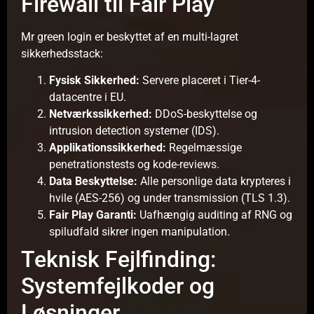
Firewall til Fair Play
Mr green login er beskyttet af en multi-lagret
sikkerhedsstack:
Fysisk Sikkerhed:
Servere placeret i Tier-4-
datacentre i EU.
Netværkssikkerhed:
DDoS-beskyttelse og
intrusion detection systemer (IDS).
Applikationssikkerhed:
Regelmæssige
penetrationstests og kode-reviews.
Data Beskyttelse:
Alle personlige data krypteres i
hvile (AES-256) og under transmission (TLS 1.3).
Fair Play Garanti:
Uafhængig auditing af RNG og
spiludfald sikrer ingen manipulation.
Teknisk Fejlfinding:
Systemfejlkoder og
Løsninger