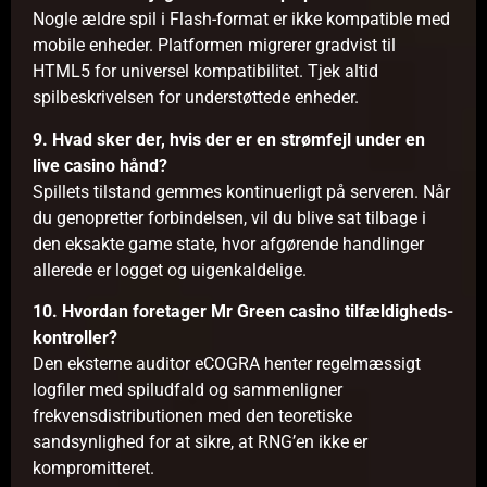
Nogle ældre spil i Flash-format er ikke kompatible med
mobile enheder. Platformen migrerer gradvist til
HTML5 for universel kompatibilitet. Tjek altid
spilbeskrivelsen for understøttede enheder.
9. Hvad sker der, hvis der er en strømfejl under en
live casino hånd?
Spillets tilstand gemmes kontinuerligt på serveren. Når
du genopretter forbindelsen, vil du blive sat tilbage i
den eksakte game state, hvor afgørende handlinger
allerede er logget og uigenkaldelige.
10. Hvordan foretager Mr Green casino tilfældigheds-
kontroller?
Den eksterne auditor eCOGRA henter regelmæssigt
logfiler med spiludfald og sammenligner
frekvensdistributionen med den teoretiske
sandsynlighed for at sikre, at RNG’en ikke er
kompromitteret.