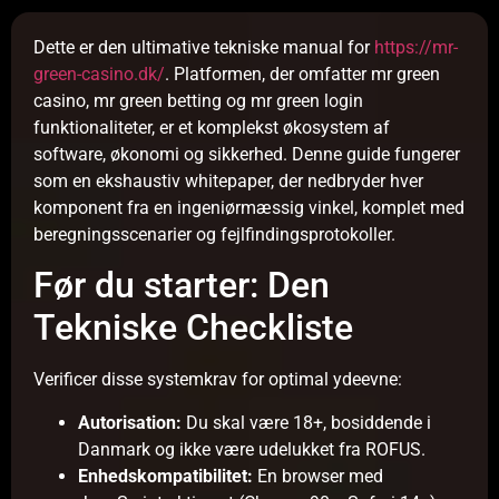
Dette er den ultimative tekniske manual for
https://mr-
green-casino.dk/
. Platformen, der omfatter mr green
casino, mr green betting og mr green login
funktionaliteter, er et komplekst økosystem af
software, økonomi og sikkerhed. Denne guide fungerer
som en ekshaustiv whitepaper, der nedbryder hver
komponent fra en ingeniørmæssig vinkel, komplet med
beregningsscenarier og fejlfindingsprotokoller.
Før du starter: Den
Tekniske Checkliste
Verificer disse systemkrav for optimal ydeevne:
Autorisation:
Du skal være 18+, bosiddende i
Danmark og ikke være udelukket fra ROFUS.
Enhedskompatibilitet:
En browser med