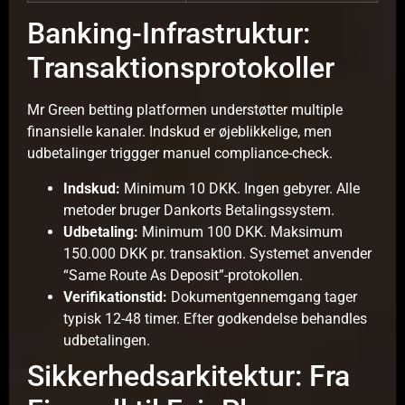
Banking-Infrastruktur:
Transaktionsprotokoller
Mr Green betting platformen understøtter multiple
finansielle kanaler. Indskud er øjeblikkelige, men
udbetalinger triggger manuel compliance-check.
Indskud:
Minimum 10 DKK. Ingen gebyrer. Alle
metoder bruger Dankorts Betalingssystem.
Udbetaling:
Minimum 100 DKK. Maksimum
150.000 DKK pr. transaktion. Systemet anvender
“Same Route As Deposit”-protokollen.
Verifikationstid:
Dokumentgennemgang tager
typisk 12-48 timer. Efter godkendelse behandles
udbetalingen.
Sikkerhedsarkitektur: Fra