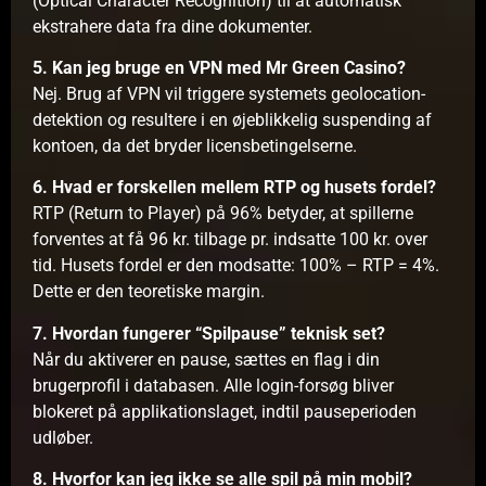
(Optical Character Recognition) til at automatisk
ekstrahere data fra dine dokumenter.
5. Kan jeg bruge en VPN med Mr Green Casino?
Nej. Brug af VPN vil triggere systemets geolocation-
detektion og resultere i en øjeblikkelig suspending af
kontoen, da det bryder licensbetingelserne.
6. Hvad er forskellen mellem RTP og husets fordel?
RTP (Return to Player) på 96% betyder, at spillerne
forventes at få 96 kr. tilbage pr. indsatte 100 kr. over
tid. Husets fordel er den modsatte: 100% – RTP = 4%.
Dette er den teoretiske margin.
7. Hvordan fungerer “Spilpause” teknisk set?
Når du aktiverer en pause, sættes en flag i din
brugerprofil i databasen. Alle login-forsøg bliver
blokeret på applikationslaget, indtil pauseperioden
udløber.
8. Hvorfor kan jeg ikke se alle spil på min mobil?