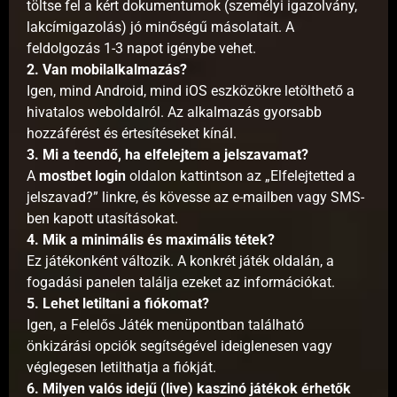
töltse fel a kért dokumentumok (személyi igazolvány,
lakcímigazolás) jó minőségű másolatait. A
feldolgozás 1-3 napot igénybe vehet.
2. Van mobilalkalmazás?
Igen, mind Android, mind iOS eszközökre letölthető a
hivatalos weboldalról. Az alkalmazás gyorsabb
hozzáférést és értesítéseket kínál.
3. Mi a teendő, ha elfelejtem a jelszavamat?
A
mostbet login
oldalon kattintson az „Elfelejtetted a
jelszavad?” linkre, és kövesse az e-mailben vagy SMS-
ben kapott utasításokat.
4. Mik a minimális és maximális tétek?
Ez játékonként változik. A konkrét játék oldalán, a
fogadási panelen találja ezeket az információkat.
5. Lehet letiltani a fiókomat?
Igen, a Felelős Játék menüpontban található
önkizárási opciók segítségével ideiglenesen vagy
véglegesen letilthatja a fiókját.
6. Milyen valós idejű (live) kaszinó játékok érhetők