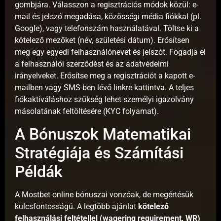
gombjára. Válasszon a regisztrációs módok közül: e-
mail és jelszó megadása, közösségi média fiókkal (pl.
Google), vagy telefonszám használatával. Töltse ki a
kötelező mezőket (név, születési dátum). Erősítsen
meg egy egyedi felhasználónevet és jelszót. Fogadja el
a felhasználói szerződést és az adatvédelmi
irányelveket. Erősítse meg a regisztrációt a kapott e-
mailben vagy SMS-ben lévő linkre kattintva. A teljes
fiókaktiváláshoz szükség lehet személyi igazolvány
másolatának feltöltésére (KYC folyamat).
A Bónuszok Matematikai
Stratégiája és Számítási
Példák
A Mostbet online bónuszai vonzóak, de megértésük
kulcsfontosságú. A legtöbb ajánlat
kötelező
felhasználási feltétellel (wagering requirement, WR)