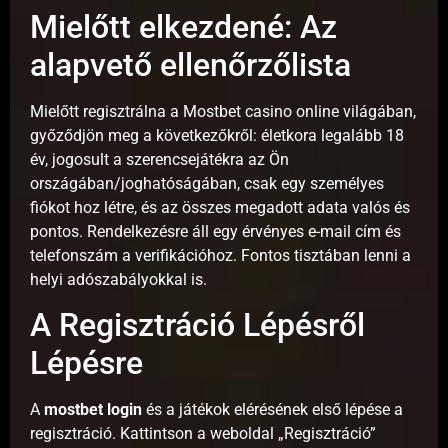
Mielőtt elkezdené: Az
alapvető ellenőrzőlista
Mielőtt regisztrálna a Mostbet casino online világában,
győződjön meg a következőkről: életkora legalább 18
év, jogosult a szerencsejátékra az Ön
országában/joghatóságában, csak egy személyes
fiókot hoz létre, és az összes megadott adata valós és
pontos. Rendelkezésre áll egy érvényes e-mail cím és
telefonszám a verifikációhoz. Fontos tisztában lenni a
helyi adószabályokkal is.
A Regisztráció Lépésről
Lépésre
A
mostbet login
és a játékok elérésének első lépése a
regisztráció. Kattintson a weboldal „Regisztráció”