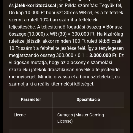
és
játék-korlátozással
jár. Példa számítás: Tegyük fel,
Ön kap 10.000 Ft bónuszt 30x-es WR-rel, és a feltételek
szerint a rulett 10%-ban számít a feltételek
teljesítésébe. A teljesítendő fogadási összeg = Bónusz
összege (10.000) x WR (30) = 300.000 Ft. Ha kizárólag
rulettzel játszik, akkor minden 100 Ft rulett tétből csak
10 Ft számít a feltétel teljesítése felé. Így a ténylegesen
megjátszandó összeg 300.000 / 0.1 =
3.000.000 Ft
. Ez
világosan mutatja, hogy az alacsony elszámolási
százalékú játékok drasztikusan növelik a teljesítendő
mennyiséget. Mindig olvassa el a bónusztételeket, és
számolja ki a reális kitermelési költséget.
Paraméter
Specifikáció
Licenc
Curaçao (Master Gaming
License)