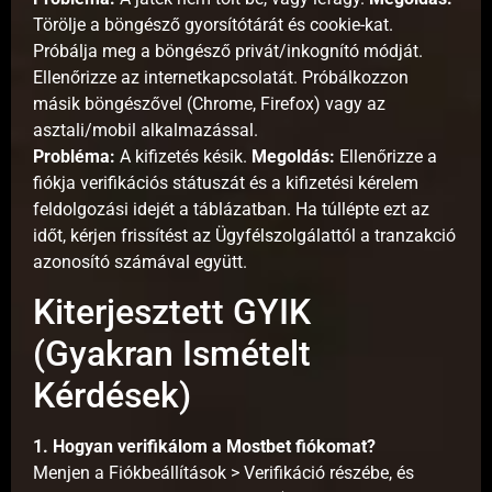
Törölje a böngésző gyorsítótárát és cookie-kat.
Próbálja meg a böngésző privát/inkognító módját.
Ellenőrizze az internetkapcsolatát. Próbálkozzon
másik böngészővel (Chrome, Firefox) vagy az
asztali/mobil alkalmazással.
Probléma:
A kifizetés késik.
Megoldás:
Ellenőrizze a
fiókja verifikációs státuszát és a kifizetési kérelem
feldolgozási idejét a táblázatban. Ha túllépte ezt az
időt, kérjen frissítést az Ügyfélszolgálattól a tranzakció
azonosító számával együtt.
Kiterjesztett GYIK
(Gyakran Ismételt
Kérdések)
1. Hogyan verifikálom a Mostbet fiókomat?
Menjen a Fiókbeállítások > Verifikáció részébe, és