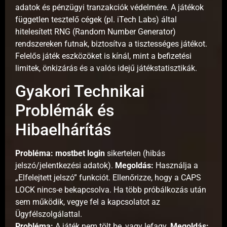
adatok és pénzügyi tranzakciók védelmére. A játékok
független tesztelő cégek (pl. iTech Labs) által
hitelesített RNG (Random Number Generator)
rendszereken futnak, biztosítva a tisztességes játékot.
Felelős játék eszközöket is kínál, mint a befizetési
limitek, önkizárás és a valós idejű játékstatisztikák.
Gyakori Technikai
Problémák és
Hibaelhárítás
Probléma: mostbet login
sikertelen (hibás
jelszó/jelentkezési adatok).
Megoldás:
Használja a
„Elfelejtett jelszó” funkciót. Ellenőrizze, hogy a CAPS
LOCK nincs-e bekapcsolva. Ha több próbálkozás után
sem működik, vegye fel a kapcsolatot az
Ügyfélszolgálattal.
Probléma:
A játék nem tölt be, vagy lefagy.
Megoldás: