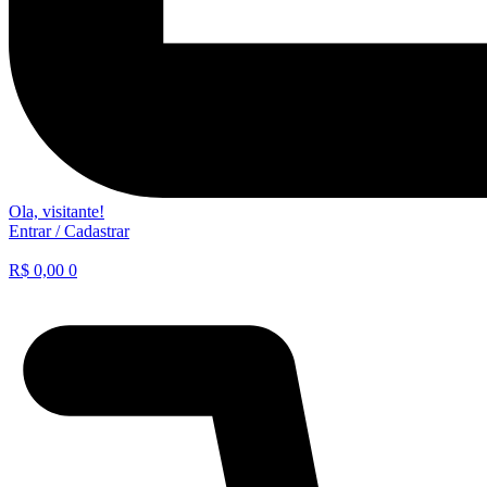
Ola, visitante!
Entrar / Cadastrar
R$
0,00
0