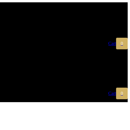
Cart
0
Cart
0