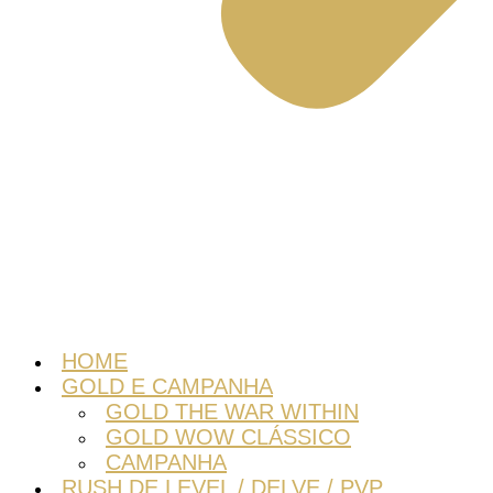
HOME
GOLD E CAMPANHA
GOLD THE WAR WITHIN
GOLD WOW CLÁSSICO
CAMPANHA
RUSH DE LEVEL / DELVE / PVP