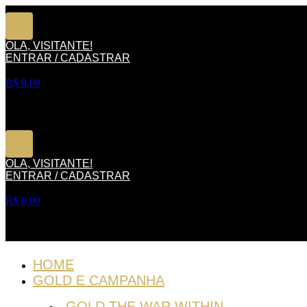
Ir
para
o
OLA, VISITANTE!
conteúdo
ENTRAR / CADASTRAR
R$
0,00
OLA, VISITANTE!
ENTRAR / CADASTRAR
R$
0,00
HOME
GOLD E CAMPANHA
GOLD THE WAR WITHIN