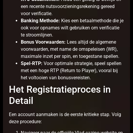
een recente nutsvoorzieningsrekening gereed
voor verificatie.
Banking Methode:
Kies een betaalmethode die je
ook voor opnames wilt gebruiken om verificatie
te stroomlijnen.
Bonus Voorwaarden:
Lees altijd de algemene
voorwaarden, met name de omspeleisen (WR),
maximale inzet per spin, en toegestane spellen.
Spel-RTP:
Voor optimale strategie, speel spellen
met een hoge RTP (Return to Player), vooral bij
het voltooien van bonusvereisten.
Het Registratieproces in
Detail
Een account aanmaken is de eerste kritieke stap. Volg
deze procedure:
Navigeer naar de officiële Vlad cazino website en