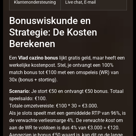
Klantenondersteuning
Live chat, E-mail
Bonuswiskunde en
Strategie: De Kosten
Berekenen
Een
Vlad cazino bonus
lijkt gratis geld, maar heeft een
werkelijke kostenpost. Stel, je ontvangt een 100%
match bonus tot €100 met een omspeleis (WR) van
30x (bonus + storting).
Scenario:
Je stort €50 en ontvangt €50 bonus. Totaal
speelsaldo: €100.
Totale omzetvereiste: €100 * 30 = €3.000.
Als je slots speelt met een gemiddelde RTP van 96%, is
de verwachte verliesmarge 4%. De
verwachte kost
om
aan de WR te voldoen is dus 4% van €3.000 = €120.
Aangezien je bonus €50 waard is, kan dit op de lange