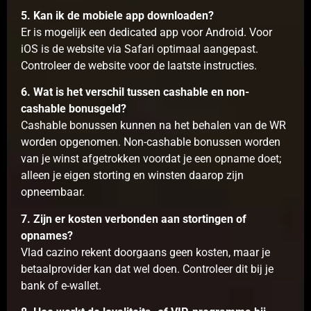
5. Kan ik de mobiele app downloaden?
Er is mogelijk een dedicated app voor Android. Voor
iOS is de website via Safari optimaal aangepast.
Controleer de website voor de laatste instructies.
6. Wat is het verschil tussen cashable en non-
cashable bonusgeld?
Cashable bonussen kunnen na het behalen van de WR
worden opgenomen. Non-cashable bonussen worden
van je winst afgetrokken voordat je een opname doet;
alleen je eigen storting en winsten daarop zijn
opneembaar.
7. Zijn er kosten verbonden aan stortingen of
opnames?
Vlad cazino rekent doorgaans geen kosten, maar je
betaalprovider kan dat wel doen. Controleer dit bij je
bank of e-wallet.