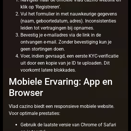
klik op ‘Registreren’.
Vul het formulier in met nauwkeurige gegevens
(naam, geboortedatum, adres). Inconsistenties
leiden tot vertragingen bij opnames.
Bevestig je e-mailadres via de link in de
ontvangen e-mail. Zonder bevestiging kun je
geen stortingen doen.
Voer, indien gevraagd, een eerste KYC-verificatie
uit door een kopie van je ID te uploaden. Dit
voorkomt latere blokkades.
Mobiele Ervaring: App en
Browser
Vlad cazino biedt een responsieve mobiele website.
Voor optimale prestaties:
Gebruik de laatste versie van Chrome of Safari