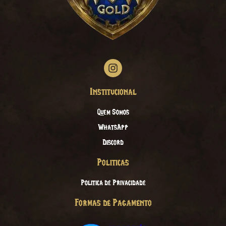
Institucional
Quem Somos
WhatsApp
Discord
Politicas
Politica de Privacidade
Formas de Pagamento