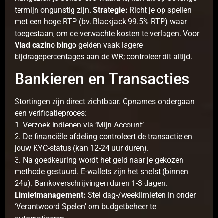
termijn ongunstig zijn.
Strategie:
Richt je op spellen
met een hoge RTP (bv. Blackjack 99.5% RTP) waar
toegestaan, om de verwachte kosten te verlagen. Voor
Vlad cazino bingo
gelden vaak lagere
bijdragepercentages aan de WR; controleer dit altijd.
Bankieren en Transacties
Stortingen zijn direct zichtbaar. Opnames ondergaan
een verificatieproces:
1. Verzoek indienen via ‘Mijn Account’.
2. De financiële afdeling controleert de transactie en
jouw KYC-status (kan 12-24 uur duren).
3. Na goedkeuring wordt het geld naar je gekozen
methode gestuurd. E-wallets zijn het snelst (binnen
24u). Bankoverschrijvingen duren 1-3 dagen.
Limietmanagement:
Stel dag-/weeklimieten in onder
‘Verantwoord Spelen’ om budgetbeheer te