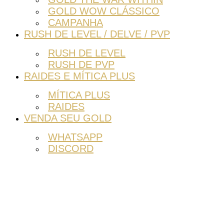
GOLD WOW CLÁSSICO
CAMPANHA
RUSH DE LEVEL / DELVE / PVP
RUSH DE LEVEL
RUSH DE PVP
RAIDES E MÍTICA PLUS
MÍTICA PLUS
RAIDES
VENDA SEU GOLD
WHATSAPP
DISCORD