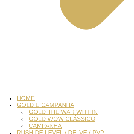
HOME
GOLD E CAMPANHA
GOLD THE WAR WITHIN
GOLD WOW CLÁSSICO
CAMPANHA
RUSH DE LEVEL / DELVE / PVP