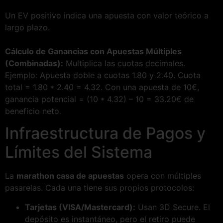
Un EV positivo indica una apuesta con valor teórico a
largo plazo.
Cálculo de Ganancias con Apuestas Múltiples
(Combinadas):
Multiplica las cuotas decimales.
Ejemplo: Apuesta doble a cuotas 1.80 y 2.40. Cuota
total = 1.80 * 2.40 = 4.32. Con una apuesta de 10€,
ganancia potencial = (10 * 4.32) – 10 = 33.20€ de
beneficio neto.
Infraestructura de Pagos y
Límites del Sistema
La
marathon casa de apuestas
opera con múltiples
pasarelas. Cada una tiene sus propios protocolos:
Tarjetas (VISA/Mastercard):
Usan 3D Secure. El
depósito es instantáneo, pero el retiro puede