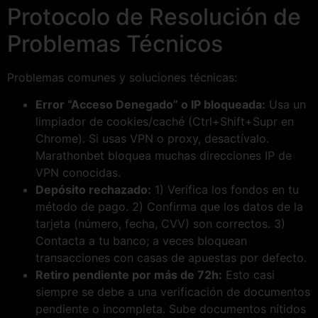
Protocolo de Resolución de
Problemas Técnicos
Problemas comunes y soluciones técnicas:
Error “Acceso Denegado” o IP bloqueada:
Usa un
limpiador de cookies/caché (Ctrl+Shift+Supr en
Chrome). Si usas VPN o proxy, desactívalo.
Marathonbet bloquea muchas direcciones IP de
VPN conocidas.
Depósito rechazado:
1) Verifica los fondos en tu
método de pago. 2) Confirma que los datos de la
tarjeta (número, fecha, CVV) son correctos. 3)
Contacta a tu banco; a veces bloquean
transacciones con casas de apuestas por defecto.
Retiro pendiente por más de 72h:
Esto casi
siempre se debe a una verificación de documentos
pendiente o incompleta. Sube documentos nítidos