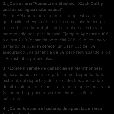
2. ¿Qué es una “Apuesta en Efectivo” (Cash Out) y
cuál es su lógica matemática?
Es una API que te permite cerrar tu apuesta antes de
que finalice el evento. La oferta se calcula en tiempo
real en base a la probabilidad actual de acierto y un
margen adicional para la casa. Ejemplo: Apostaste 10€
a cuota 2.00 (ganancia potencial 20€). Si el equipo va
ganando, te pueden ofrecer un Cash Out de 15€,
asegurando una ganancia de 5€ pero renunciando a los
10€ restantes potenciales.
3. ¿Existe un límite de ganancias en Marathonbet?
Sí, pero no es un número público fijo. Depende de tu
historial, del deporte y del mercado. Los apostadores
de alto volumen que consistentemente apuestan a valor
(value betting) pueden ver reducidos sus límites
máximos.
4. ¿Cómo funciona el sistema de apuestas en vivo