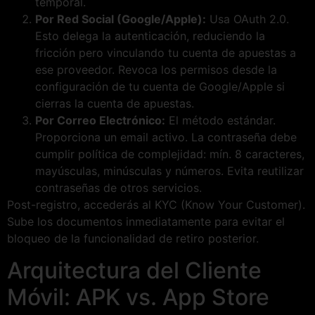
temporal.
Por Red Social (Google/Apple):
Usa OAuth 2.0.
Esto delega la autenticación, reduciendo la
fricción pero vinculando tu cuenta de apuestas a
ese proveedor. Revoca los permisos desde la
configuración de tu cuenta de Google/Apple si
cierras la cuenta de apuestas.
Por Correo Electrónico:
El método estándar.
Proporciona un email activo. La contraseña debe
cumplir política de complejidad: mín. 8 caracteres,
mayúsculas, minúsculas y números. Evita reutilizar
contraseñas de otros servicios.
Post-registro, accederás al KYC (Know Your Customer).
Sube los documentos inmediatamente para evitar el
bloqueo de la funcionalidad de retiro posterior.
Arquitectura del Cliente
Móvil: APK vs. App Store