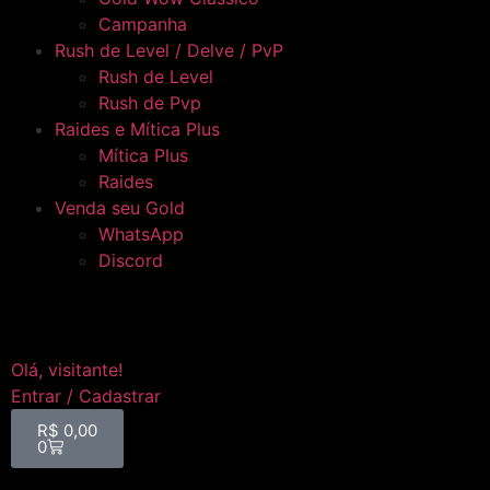
Campanha
Rush de Level / Delve / PvP
Rush de Level
Rush de Pvp
Raides e Mítica Plus
Mítica Plus
Raides
Venda seu Gold
WhatsApp
Discord
Olá, visitante!
Entrar / Cadastrar
R$
0,00
0