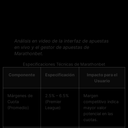
Análisis en video de la interfaz de apuestas
en vivo y el gestor de apuestas de
Marathonbet.
Especificaciones Técnicas de Marathonbet
Componente
Especificación
Impacto para el
Usuario
Márgenes de
2.5% – 6.5%
Margen
Cuota
(Premier
competitivo indica
(Promedio)
League)
mayor valor
potencial en las
cuotas.