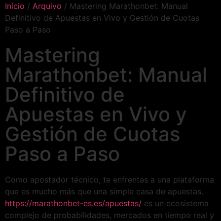
Início
/
Arquivo
/ Mastering Marathonbet: Manual
Definitivo de Apuestas en Vivo y Gestión de Cuotas
Paso a Paso
Mastering
Marathonbet: Manual
Definitivo de
Apuestas en Vivo y
Gestión de Cuotas
Paso a Paso
Como apostador técnico, te enfrentas a una plataforma
que es mucho más que una simple casa de apuestas.
https://marathonbet-es.es/apuestas/
es un ecosistema
complejo de probabilidades, mercados en tiempo real y