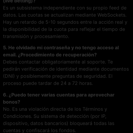
(live betting)?
Es un subsistema independiente con su propio feed de
datos. Las cuotas se actualizan mediante WebSockets.
Hay un retardo de 5-10 segundos entre la acción real y
la disponibilidad de la cuota para reflejar el tiempo de
transmisión y procesamiento.
5. He olvidado mi contraseña y no tengo acceso al
email. ¿Procedimiento de recuperación?
Debes contactar obligatoriamente al soporte. Te
pedirán verificación de identidad mediante documentos
(DNI) y posiblemente preguntas de seguridad. El
proceso puede tardar de 24 a 72 horas.
6. ¿Puedo tener varias cuentas para aprovechar
bonos?
No. Es una violación directa de los Términos y
Condiciones. Su sistema de detección (por IP,
dispositivo, datos bancarios) bloqueará todas las
cuentas y confiscará los fondos.