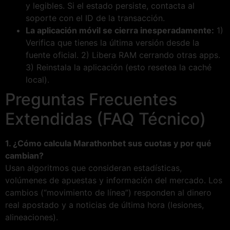
y legibles. Si el estado persiste, contacta al
soporte con el ID de la transacción.
La aplicación móvil se cierra inesperadamente:
1)
Verifica que tienes la última versión desde la
fuente oficial. 2) Libera RAM cerrando otras apps.
3) Reinstala la aplicación (esto resetea la caché
local).
Preguntas Frecuentes
Extendidas (FAQ Técnico)
1. ¿Cómo calcula Marathonbet sus cuotas y por qué
cambian?
Usan algoritmos que consideran estadísticas,
volúmenes de apuestas y información del mercado. Los
cambios (“movimiento de línea”) responden al dinero
real apostado y a noticias de última hora (lesiones,
alineaciones).