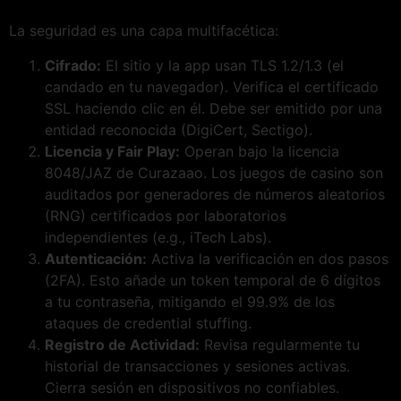
La seguridad es una capa multifacética:
Cifrado:
El sitio y la app usan TLS 1.2/1.3 (el
candado en tu navegador). Verifica el certificado
SSL haciendo clic en él. Debe ser emitido por una
entidad reconocida (DigiCert, Sectigo).
Licencia y Fair Play:
Operan bajo la licencia
8048/JAZ de Curazaao. Los juegos de casino son
auditados por generadores de números aleatorios
(RNG) certificados por laboratorios
independientes (e.g., iTech Labs).
Autenticación:
Activa la verificación en dos pasos
(2FA). Esto añade un token temporal de 6 dígitos
a tu contraseña, mitigando el 99.9% de los
ataques de credential stuffing.
Registro de Actividad:
Revisa regularmente tu
historial de transacciones y sesiones activas.
Cierra sesión en dispositivos no confiables.