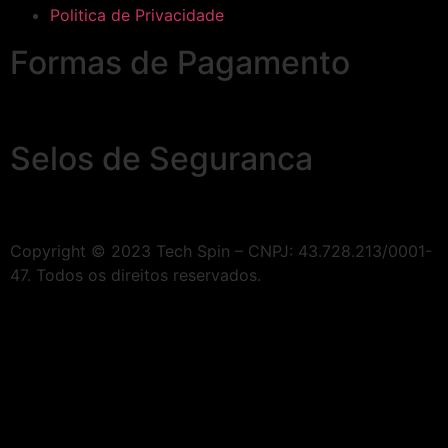
Politica de Privacidade
Formas de Pagamento
Selos de Seguranca
Copyright © 2023 Tech Spin – CNPJ: 43.728.213/0001-
47. Todos os direitos reservados.