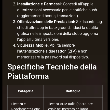
Installazione e Permessi:
Concedi all’app le
autorizzazioni necessarie per le notifiche push
(aggiornamenti bonus, transazioni).
Ottimizzazione delle Prestazioni:
Se riscontri lag,
chiudi altre app in background, riduci la qualità
grafica nelle impostazioni della slot o aggiorna
l’app all’ultima versione.
Sicurezza Mobile:
Abilita sempre
l’autenticazione a due fattori (2FA) e non
memorizzare la password sul dispositivo.
Specifiche Tecniche della
Piattaforma
Categoria
Dettaglio
Licenza e
Licenza ADM Italia (operatore
Regolamentazione
legale nel mercato italiano).