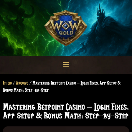
Início
/
Arquivo
/ Mastering Betpoint Casino – Login Fixes, App Setup &
Bonus Math: Step-by-Step
Mastering Betpoint Casino – Login Fixes,
App Setup & Bonus Math: Step-by-Step