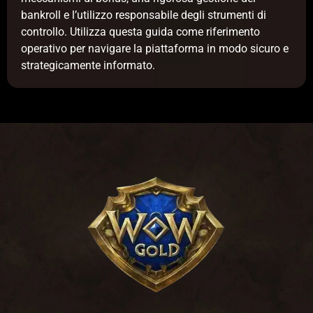
bankroll e l’utilizzo responsabile degli strumenti di
controllo. Utilizza questa guida come riferimento
operativo per navigare la piattaforma in modo sicuro e
strategicamente informato.