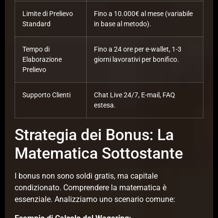
Limite di Prelievo
Fino a 10.000€ al mese (variabile
Standard
in base al metodo).
Tempo di
Fino a 24 ore per e-wallet, 1-3
Elaborazione
giorni lavorativi per bonifico.
Prelievo
Supporto Clienti
Chat Live 24/7, E-mail, FAQ
estesa.
Strategia dei Bonus: La
Matematica Sottostante
I bonus non sono soldi gratis, ma capitale
condizionato. Comprendere la matematica è
essenziale. Analizziamo uno scenario comune: