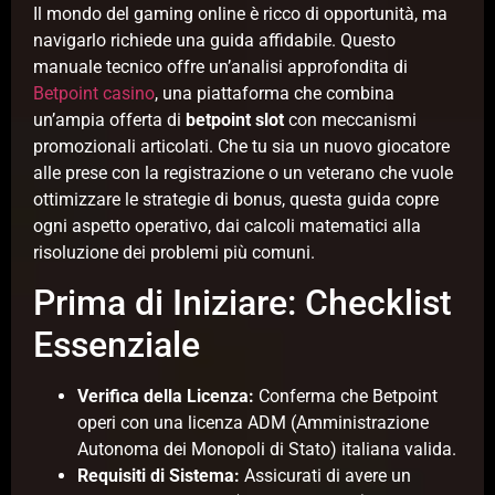
Il mondo del gaming online è ricco di opportunità, ma
navigarlo richiede una guida affidabile. Questo
manuale tecnico offre un’analisi approfondita di
Betpoint casino
, una piattaforma che combina
un’ampia offerta di
betpoint slot
con meccanismi
promozionali articolati. Che tu sia un nuovo giocatore
alle prese con la registrazione o un veterano che vuole
ottimizzare le strategie di bonus, questa guida copre
ogni aspetto operativo, dai calcoli matematici alla
risoluzione dei problemi più comuni.
Prima di Iniziare: Checklist
Essenziale
Verifica della Licenza:
Conferma che Betpoint
operi con una licenza ADM (Amministrazione
Autonoma dei Monopoli di Stato) italiana valida.
Requisiti di Sistema:
Assicurati di avere un