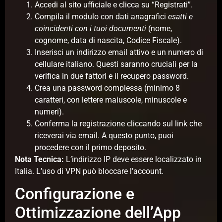
Accedi al sito ufficiale e clicca su “Registrati”.
Compila il modulo con dati anagrafici
esatti e
coincidenti con i tuoi documenti
(nome,
cognome, data di nascita, Codice Fiscale).
Inserisci un indirizzo email attivo e un numero di
cellulare italiano. Questi saranno cruciali per la
verifica in due fattori e il recupero password.
Crea una password complessa (minimo 8
caratteri, con lettere maiuscole, minuscole e
numeri).
Conferma la registrazione cliccando sul link che
riceverai via email. A questo punto, puoi
procedere con il primo deposito.
Nota Tecnica:
L’indirizzo IP deve essere localizzato in
Italia. L’uso di VPN può bloccare l’account.
Configurazione e
Ottimizzazione dell’App