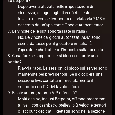
su Betpoint?
Dopo averla attivata nelle impostazioni di
sicurezza, ad ogni login ti verrà richiesto di
inserire un codice temporaneo inviato via SMS o
generato da un’app come Google Authenticator.
7. Le vincite delle slot sono tassate in Italia?
No. Le vincite da giochi autorizzati ADM sono
esenti da tasse per il giocatore in Italia. È
l’operatore che trattiene l’imposta sulla raccolta.
8. Cosa fare se l’app mobile si blocca durante una
partita?
Riavvia l’app. Le sessioni di gioco sui server sono
mantenute per brevi periodi. Se il gioco era una
sessione live, contatta immediatamente il
supporto con l’ID del tavolo e l’ora.
9. Esiste un programma VIP o fedeltà?
Molti casino, inclusi Betpoint, offrono programmi
a livelli con cashback, prelievi più veloci e gestori
di account dedicati. I dettagli sono nella sezione