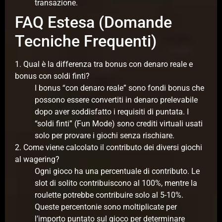
transazione.
FAQ Estesa (Domande
Tecniche Frequenti)
1. Qual è la differenza tra bonus con denaro reale e
bonus con soldi finti?
I bonus “con denaro reale” sono fondi bonus che
possono essere convertiti in denaro prelevabile
dopo aver soddisfatto i requisiti di puntata. I
“soldi finti” (Fun Mode) sono crediti virtuali usati
solo per provare i giochi senza rischiare.
2. Come viene calcolato il contributo dei diversi giochi
al wagering?
Ogni gioco ha una percentuale di contributo. Le
slot di solito contribuiscono al 100%, mentre la
roulette potrebbe contribuire solo al 5-10%.
Queste percentonie sono moltiplicate per
l’importo puntato sul gioco per determinare