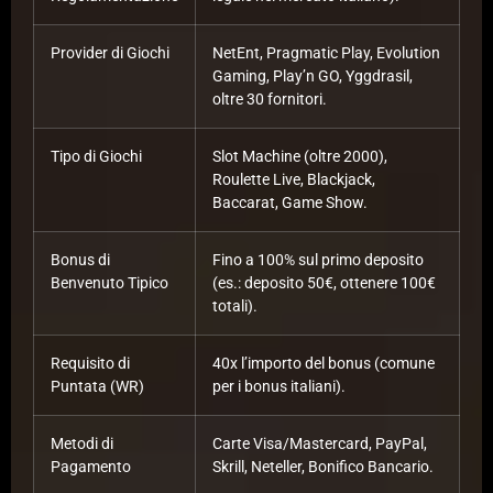
Provider di Giochi
NetEnt, Pragmatic Play, Evolution
Gaming, Play’n GO, Yggdrasil,
oltre 30 fornitori.
Tipo di Giochi
Slot Machine (oltre 2000),
Roulette Live, Blackjack,
Baccarat, Game Show.
Bonus di
Fino a 100% sul primo deposito
Benvenuto Tipico
(es.: deposito 50€, ottenere 100€
totali).
Requisito di
40x l’importo del bonus (comune
Puntata (WR)
per i bonus italiani).
Metodi di
Carte Visa/Mastercard, PayPal,
Pagamento
Skrill, Neteller, Bonifico Bancario.