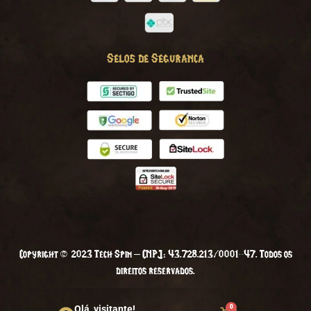
Selos de Seguranca
Copyright © 2023 Tech Spin – CNPJ: 43.728.213/0001-47. Todos os
direitos reservados.
Olá, visitante!
0